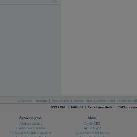
více...
O Patria.cz
|
Reklama
|
Mapa Stránek
|
Skupina Patria
|
Kariéra v Patrii
|
Podmínky uží
|
Cookies
|
|
RSS / XML
E-mail newsletter
SMS zpravod
Zpravodajství:
Akcie:
Akciové zprávy
Akcie ČEZ
Ekonomické zprávy
Akcie NWR
Zprávy o měnách a sazbách
Akcie Komerční banka