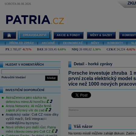
ZKU
SOBOTA 08.08.2026
ZPRAVODAJSTVÍ
AKCIE & FONDY
MĚNY & SAZBY
KOMODIT
|
PŘEHLED ZPRÁV
|
AKCIOVÉ
|
EKONOMICKÉ
|
MĚNY
|
KOMODITY
|
SL
PX
2 785,07
-0,71%
DAX
26 319,45
0,69%
NDQ
26 690,62
1,30%
CZK/€
24,224
-0,02%
Detail - horké zprávy
HLEDAT V KOMENTÁŘÍCH
Porsche investuje zhruba 1 
Pokročilé hledání
první zcela elektrický model 
hledat
více než 1000 nových pracovn
INVESTIČNÍ DOPORUČENÍ
AstraZeneca jako sázka na
defenzivu mimo AI horečku
Arista Networks: AI může firmě
zajistit příznivý vítr do zad
Reklama
Analytický radar: Colt CZ roste díky
vyšší marži, širší integraci i
stabilnějšímu byznysu
Váš názor
Nové střelivo pro další růst. Patria
mění cílovou cenu pro Colt CZ
Na tomto místě můžete zahájit diskusi. Zatím
Goldman Sachs: Je dobrý okamžik