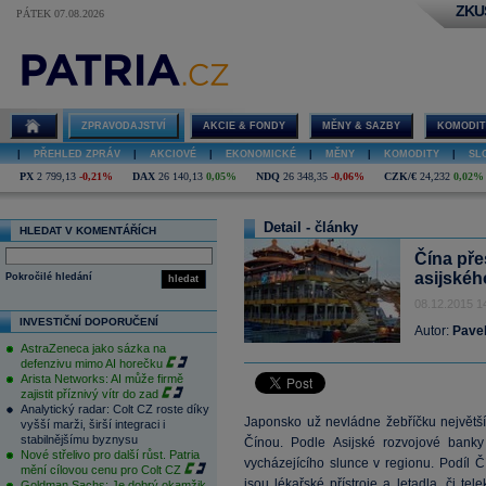
ZKU
PÁTEK 07.08.2026
ZPRAVODAJSTVÍ
AKCIE & FONDY
MĚNY & SAZBY
KOMODIT
|
PŘEHLED ZPRÁV
|
AKCIOVÉ
|
EKONOMICKÉ
|
MĚNY
|
KOMODITY
|
SL
PX
2 799,13
-0,21%
DAX
26 140,13
0,05%
NDQ
26 348,35
-0,06%
CZK/€
24,232
0,02%
Detail - články
HLEDAT V KOMENTÁŘÍCH
Čína pře
asijskéh
Pokročilé hledání
hledat
08.12.2015 1
INVESTIČNÍ DOPORUČENÍ
Autor:
Pavel
AstraZeneca jako sázka na
defenzivu mimo AI horečku
Arista Networks: AI může firmě
zajistit příznivý vítr do zad
Analytický radar: Colt CZ roste díky
Japonsko už nevládne žebříčku největší
vyšší marži, širší integraci i
stabilnějšímu byznysu
Čínou. Podle Asijské rozvojové bank
Nové střelivo pro další růst. Patria
vycházejícího slunce v regionu. Podíl Č
mění cílovou cenu pro Colt CZ
jsou lékařské přístroje a letadla, či t
Goldman Sachs: Je dobrý okamžik