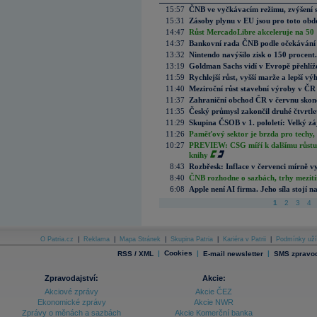
15:57
ČNB ve vyčkávacím režimu, zvýšení s
15:31
Zásoby plynu v EU jsou pro toto obdo
14:47
Růst MercadoLibre akceleruje na 50 %
14:37
Bankovní rada ČNB podle očekávání 
13:32
Nintendo navýšilo zisk o 150 procen
13:19
Goldman Sachs vidí v Evropě přehlíže
11:59
Rychlejší růst, vyšší marže a lepší v
11:40
Meziroční růst stavební výroby v ČR
11:37
Zahraniční obchod ČR v červnu skonč
11:35
Český průmysl zakončil druhé čtvrtlet
11:29
Skupina ČSOB v 1. pololetí: Velký zá
11:26
Paměťový sektor je brzda pro techy,
10:27
PREVIEW: CSG míří k dalšímu růstu.
knihy
8:43
Rozbřesk: Inflace v červenci mírně v
8:40
ČNB rozhodne o sazbách, trhy mezitím
6:08
Apple není AI firma. Jeho síla stojí n
1
2
3
4
O Patria.cz
|
Reklama
|
Mapa Stránek
|
Skupina Patria
|
Kariéra v Patrii
|
Podmínky uží
|
Cookies
|
|
RSS / XML
E-mail newsletter
SMS zpravod
Zpravodajství:
Akcie:
Akciové zprávy
Akcie ČEZ
Ekonomické zprávy
Akcie NWR
Zprávy o měnách a sazbách
Akcie Komerční banka