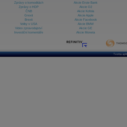
Zprávy o komoditách
Akcie Erste Bank
Zprávy o HDP
Akcie O2
ČNB
Akcie Kofola
Grexit
Akcie Apple
Brexit
Akcie Facebook
Volby v USA
Akcie BMW
Video zpravodajství
Akcie GE
Investiční komentáře
Akcie Moneta
Tvorba apl