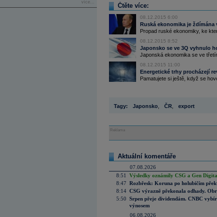
více...
Čtěte více:
08.12.2015 6:00
Ruská ekonomika je ždímána v
Propad ruské ekonomiky, ke kter
08.12.2015 8:52
Japonsko se ve 3Q vyhnulo h
Japonská ekonomika se ve třetím 
08.12.2015 11:00
Energetické trhy procházejí re
Pamatujete si ještě, když se hovo
Tagy:
Japonsko
,
ČR
,
export
Reklama
Aktuální komentáře
07.08.2026
8:51
Výsledky oznámily CSG a Gen Digital
8:47
Rozbřesk: Koruna po holubičím přek
8:14
CSG výrazně překonala odhady. Obran
5:50
Srpen přeje dividendám. CNBC vybírá
výnosem
06.08.2026