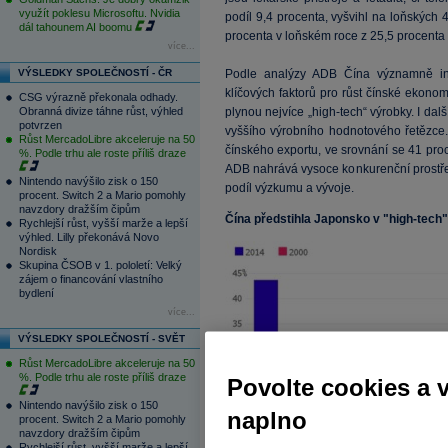
využít poklesu Microsoftu. Nvidia
podíl 9,4 procenta, vyšvihl na loňských
dál tahounem AI boomu
procenta v loňském roce z 25,5 procenta
více...
VÝSLEDKY SPOLEČNOSTÍ - ČR
Podle analýzy ADB Čína významně inv
klíčových faktorů pro růst čínské ekonom
CSG výrazně překonala odhady.
Obranná divize táhne růst, výhled
plynou nejvíce „high-tech“ výrobky. I dalš
potvrzen
vyššího výrobního hodnotového řetězce. 
Růst MercadoLibre akceleruje na 50
čínského exportu, ve srovnání se 41 pr
%. Podle trhu ale roste příliš draze
ADB nahrává vysoce konkurenční prostředí
Nintendo navýšilo zisk o 150
podíl výzkumu a vývoje.
procent. Switch 2 a Mario pomohly
navzdory dražším čipům
Čína předstihla Japonsko v "high-tech
Rychlejší růst, vyšší marže a lepší
výhled. Lilly překonává Novo
Nordisk
Skupina ČSOB v 1. pololetí: Velký
zájem o financování vlastního
bydlení
více...
VÝSLEDKY SPOLEČNOSTÍ - SVĚT
Růst MercadoLibre akceleruje na 50
%. Podle trhu ale roste příliš draze
Povolte cookies a 
Nintendo navýšilo zisk o 150
naplno
procent. Switch 2 a Mario pomohly
navzdory dražším čipům
Rychlejší růst, vyšší marže a lepší