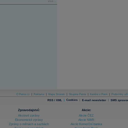
více...
O Patria.cz
|
Reklama
|
Mapa Stránek
|
Skupina Patria
|
Kariéra v Patrii
|
Podmínky uží
|
Cookies
|
|
RSS / XML
E-mail newsletter
SMS zpravod
Zpravodajství:
Akcie:
Akciové zprávy
Akcie ČEZ
Ekonomické zprávy
Akcie NWR
Zprávy o měnách a sazbách
Akcie Komerční banka