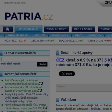
ZKU
SOBOTA 08.08.2026
ZPRAVODAJSTVÍ
AKCIE & FONDY
MĚNY & SAZBY
KOMODIT
|
PŘEHLED ZPRÁV
|
AKCIOVÉ
|
EKONOMICKÉ
|
MĚNY
|
KOMODITY
|
SL
PX
2 785,07
-0,71%
DAX
26 319,45
0,69%
NDQ
26 690,62
1,30%
CZK/€
24,232
-0,02%
Detail - horké zprávy
HLEDAT V KOMENTÁŘÍCH
ČEZ
klesá o 0,9 % na 373,5
K
Pokročilé hledání
minimum 371,3 Kč; to je nejni
hledat
INVESTIČNÍ DOPORUČENÍ
AstraZeneca jako sázka na
defenzivu mimo AI horečku
Reklama
Arista Networks: AI může firmě
zajistit příznivý vítr do zad
Analytický radar: Colt CZ roste díky
vyšší marži, širší integraci i
Váš názor
stabilnějšímu byznysu
Nové střelivo pro další růst. Patria
Na tomto místě můžete zahájit diskusi. Zatím
mění cílovou cenu pro Colt CZ
pouze přihlášení uživatelé (
Přihlásit
). Pokud ne
Goldman Sachs: Je dobrý okamžik