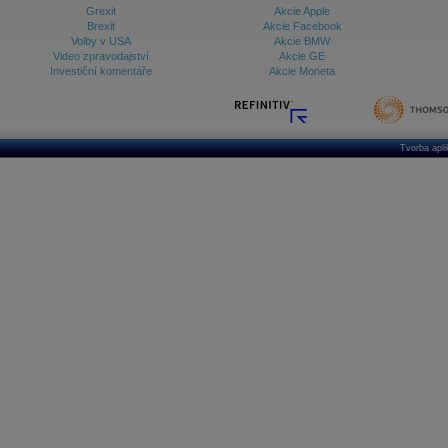
Grexit
Akcie Apple
Brexit
Akcie Facebook
Volby v USA
Akcie BMW
Video zpravodajství
Akcie GE
Investiční komentáře
Akcie Moneta
Tvorba apl