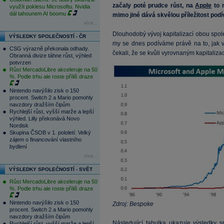
začaly poté prudce růst, na
Apple
to n
využít poklesu Microsoftu. Nvidia
dál tahounem AI boomu
mimo jiné dává skvělou příležitost podív
více...
Dlouhodobý vývoj kapitalizací obou spol
VÝSLEDKY SPOLEČNOSTÍ - ČR
my se dnes podíváme právě na to, jak
CSG výrazně překonala odhady.
čekali, že se kvůli vyrovnaným kapitaliz
Obranná divize táhne růst, výhled
potvrzen
Růst MercadoLibre akceleruje na 50
%. Podle trhu ale roste příliš draze
Nintendo navýšilo zisk o 150
procent. Switch 2 a Mario pomohly
navzdory dražším čipům
Rychlejší růst, vyšší marže a lepší
výhled. Lilly překonává Novo
Nordisk
Skupina ČSOB v 1. pololetí: Velký
zájem o financování vlastního
bydlení
více...
VÝSLEDKY SPOLEČNOSTÍ - SVĚT
Růst MercadoLibre akceleruje na 50
%. Podle trhu ale roste příliš draze
Nintendo navýšilo zisk o 150
Zdroj: Bespoke
procent. Switch 2 a Mario pomohly
navzdory dražším čipům
Následující tabulka ukazuje výsledky s
Rychlejší růst, vyšší marže a lepší