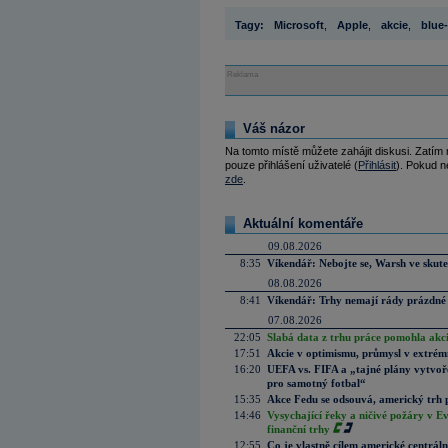
Tagy:
Microsoft
,
Apple
,
akcie
,
blue
Reklama
Váš názor
Na tomto místě můžete zahájit diskusi. Zatím
pouze přihlášení uživatelé (
Přihlásit
). Pokud ne
zde
.
Aktuální komentáře
09.08.2026
8:35
Víkendář: Nebojte se, Warsh ve skute
08.08.2026
8:41
Víkendář: Trhy nemají rády prázdné 
07.08.2026
22:05
Slabá data z trhu práce pomohla akc
17:51
Akcie v optimismu, průmysl v extrémn
16:20
UEFA vs. FIFA a „tajné plány vytvoř
pro samotný fotbal“
15:35
Akce Fedu se odsouvá, americký trh 
14:46
Vysychající řeky a ničivé požáry v E
finanční trhy
12:55
Co je vlastně cílem americké centrál