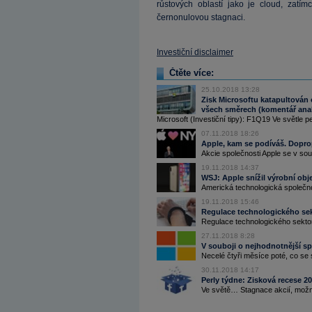
růstových oblastí jako je cloud, zatí
černonulovou stagnaci.
Investiční disclaimer
Čtěte více:
25.10.2018 13:28
Zisk Microsoftu katapultován 
všech směrech (komentář anal
Microsoft (Investiční tipy): F1Q19 Ve světle p
07.11.2018 18:26
Apple, kam se podíváš. Doprop
Akcie společnosti Apple se v sou
19.11.2018 14:37
WSJ: Apple snížil výrobní ob
Americká technologická společnos
19.11.2018 15:46
Regulace technologického sek
Regulace technologického sektoru
27.11.2018 8:28
V souboji o nejhodnotnější sp
Necelé čtyři měsíce poté, co se 
30.11.2018 14:17
Perly týdne: Zisková recese 2
Ve světě… Stagnace akcií, možná