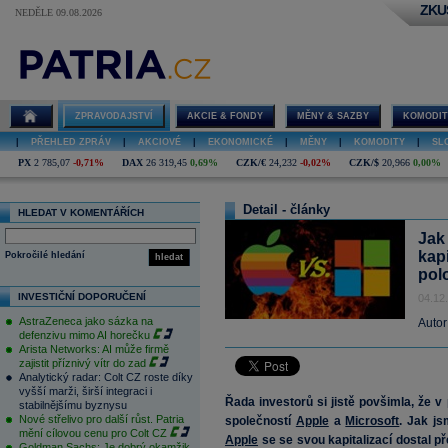
ZKU
NEDĚLE 09.08.2026
ZPRAVODAJSTVÍ
AKCIE & FONDY
MĚNY & SAZBY
KOMODIT
|
PŘEHLED ZPRÁV
|
AKCIOVÉ
|
EKONOMICKÉ
|
MĚNY
|
KOMODITY
|
SL
PX
2 785,07
-0,71%
DAX
26 319,45
0,69%
CZK/€
24,232
-0,02%
CZK/$
20,966
0,00%
Detail - články
HLEDAT V KOMENTÁŘÍCH
Jak
kapi
Pokročilé hledání
hledat
pol
INVESTIČNÍ DOPORUČENÍ
04.12
AstraZeneca jako sázka na
Autor
defenzivu mimo AI horečku
Arista Networks: AI může firmě
zajistit příznivý vítr do zad
Analytický radar: Colt CZ roste díky
vyšší marži, širší integraci i
Řada investorů si jistě povšimla, že v
stabilnějšímu byznysu
Nové střelivo pro další růst. Patria
společností
Apple
a
Microsoft
. Jak js
mění cílovou cenu pro Colt CZ
Apple
se se svou kapitalizací dostal p
Goldman Sachs: Je dobrý okamžik