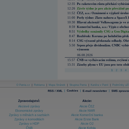
12:35
Po raketovém růstu přichází vybírán
12:26
Závěr týdne je pro akcie převážně po
11:52
ČEZ, a.s.: Oznámení o výplatě úrok
11:00
Perly týdne: Zlato nahoru a SpaceX 
10:30
Hlavní akcionář Volkswagenu je ve z
8:59
Komerční banka, a.s.: Výpis z obchod
8:51
Výsledky oznámily CSG a Gen Digital
8:47
Rozbřesk: Koruna po holubičím přek
8:14
CSG výrazně překonala odhady. Obran
5:50
Srpen přeje dividendám. CNBC vybírá
výnosem
06.08.2026
15:57
ČNB ve vyčkávacím režimu, zvýšení s
15:31
Zásoby plynu v EU jsou pro toto obdo
1
2
3
4
O Patria.cz
|
Reklama
|
Mapa Stránek
|
Skupina Patria
|
Kariéra v Patrii
|
Podmínky uží
|
Cookies
|
|
RSS / XML
E-mail newsletter
SMS zpravod
Zpravodajství:
Akcie:
Akciové zprávy
Akcie ČEZ
Ekonomické zprávy
Akcie NWR
Zprávy o měnách a sazbách
Akcie Komerční banka
Zprávy o komoditách
Akcie Erste Bank
Zprávy o HDP
Akcie O2
ČNB
Akcie Kofola