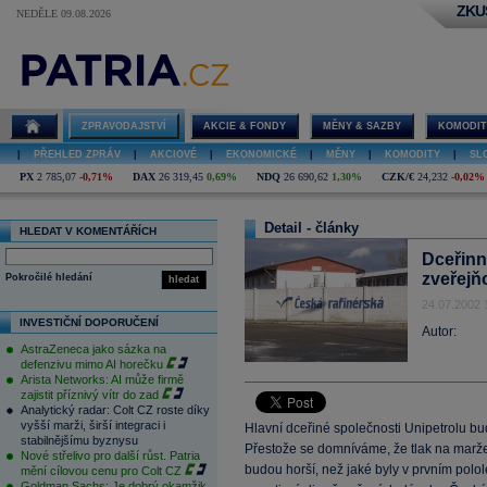
ZKU
NEDĚLE 09.08.2026
ZPRAVODAJSTVÍ
AKCIE & FONDY
MĚNY & SAZBY
KOMODIT
|
PŘEHLED ZPRÁV
|
AKCIOVÉ
|
EKONOMICKÉ
|
MĚNY
|
KOMODITY
|
SL
PX
2 785,07
-0,71%
DAX
26 319,45
0,69%
NDQ
26 690,62
1,30%
CZK/€
24,232
-0,02%
Detail - články
HLEDAT V KOMENTÁŘÍCH
Dceřinn
zveřejň
Pokročilé hledání
hledat
24.07.2002 
INVESTIČNÍ DOPORUČENÍ
Autor:
AstraZeneca jako sázka na
defenzivu mimo AI horečku
Arista Networks: AI může firmě
zajistit příznivý vítr do zad
Analytický radar: Colt CZ roste díky
vyšší marži, širší integraci i
Hlavní dceřiné společnosti Unipetrolu bud
stabilnějšímu byznysu
Přestože se domníváme, že tlak na marže u
Nové střelivo pro další růst. Patria
budou horší, než jaké byly v prvním polo
mění cílovou cenu pro Colt CZ
Goldman Sachs: Je dobrý okamžik