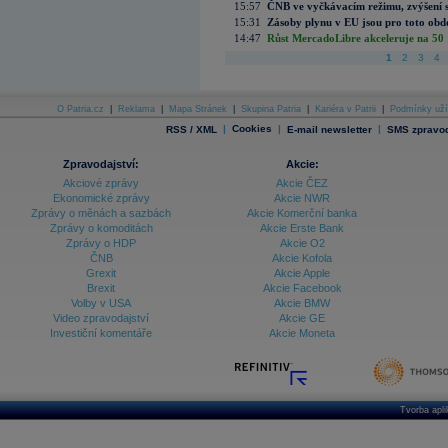
15:57
ČNB ve vyčkávacím režimu, zvýšení s
15:31
Zásoby plynu v EU jsou pro toto obdo
14:47
Růst MercadoLibre akceleruje na 50 %
1
2
3
4
O Patria.cz
|
Reklama
|
Mapa Stránek
|
Skupina Patria
|
Kariéra v Patrii
|
Podmínky uží
|
Cookies
|
|
RSS / XML
E-mail newsletter
SMS zpravod
Zpravodajství:
Akcie:
Akciové zprávy
Akcie ČEZ
Ekonomické zprávy
Akcie NWR
Zprávy o měnách a sazbách
Akcie Komerční banka
Zprávy o komoditách
Akcie Erste Bank
Zprávy o HDP
Akcie O2
ČNB
Akcie Kofola
Grexit
Akcie Apple
Brexit
Akcie Facebook
Volby v USA
Akcie BMW
Video zpravodajství
Akcie GE
Investiční komentáře
Akcie Moneta
Tvorba apl