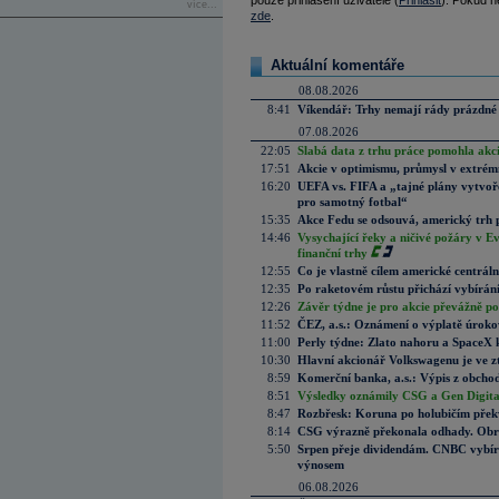
pouze přihlášení uživatelé (
Přihlásit
). Pokud ne
více...
zde
.
Aktuální komentáře
08.08.2026
8:41
Víkendář: Trhy nemají rády prázdné 
07.08.2026
22:05
Slabá data z trhu práce pomohla akc
17:51
Akcie v optimismu, průmysl v extrémn
16:20
UEFA vs. FIFA a „tajné plány vytvoř
pro samotný fotbal“
15:35
Akce Fedu se odsouvá, americký trh 
14:46
Vysychající řeky a ničivé požáry v E
finanční trhy
12:55
Co je vlastně cílem americké centrál
12:35
Po raketovém růstu přichází vybírán
12:26
Závěr týdne je pro akcie převážně po
11:52
ČEZ, a.s.: Oznámení o výplatě úrok
11:00
Perly týdne: Zlato nahoru a SpaceX 
10:30
Hlavní akcionář Volkswagenu je ve z
8:59
Komerční banka, a.s.: Výpis z obchod
8:51
Výsledky oznámily CSG a Gen Digital
8:47
Rozbřesk: Koruna po holubičím přek
8:14
CSG výrazně překonala odhady. Obran
5:50
Srpen přeje dividendám. CNBC vybírá
výnosem
06.08.2026