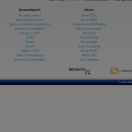
Zpravodajství:
Akcie:
Akciové zprávy
Akcie ČEZ
Ekonomické zprávy
Akcie NWR
Zprávy o měnách a sazbách
Akcie Komerční banka
Zprávy o komoditách
Akcie Erste Bank
Zprávy o HDP
Akcie O2
ČNB
Akcie Kofola
Grexit
Akcie Apple
Brexit
Akcie Facebook
Volby v USA
Akcie BMW
Video zpravodajství
Akcie GE
Investiční komentáře
Akcie Moneta
Tvorba apl