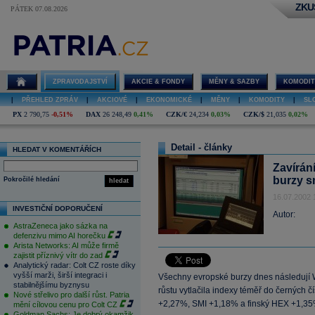
ZKU
PÁTEK 07.08.2026
ZPRAVODAJSTVÍ
AKCIE & FONDY
MĚNY & SAZBY
KOMODIT
|
PŘEHLED ZPRÁV
|
AKCIOVÉ
|
EKONOMICKÉ
|
MĚNY
|
KOMODITY
|
SL
PX
2 790,75
-0,51%
DAX
26 248,49
0,41%
CZK/€
24,234
0,03%
CZK/$
21,035
0,02%
Detail - články
HLEDAT V KOMENTÁŘÍCH
Zavírán
burzy 
Pokročilé hledání
hledat
16.07.2002 
INVESTIČNÍ DOPORUČENÍ
Autor:
AstraZeneca jako sázka na
defenzivu mimo AI horečku
Arista Networks: AI může firmě
zajistit příznivý vítr do zad
Analytický radar: Colt CZ roste díky
vyšší marži, širší integraci i
Všechny evropské burzy dnes následují 
stabilnějšímu byznysu
růstu vytlačila indexy téměř do černýc
Nové střelivo pro další růst. Patria
+2,27%, SMI +1,18% a finský HEX +1,35
mění cílovou cenu pro Colt CZ
Goldman Sachs: Je dobrý okamžik