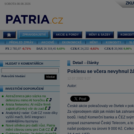
ZKU
SOBOTA 08.08.2026
ZPRAVODAJSTVÍ
AKCIE & FONDY
MĚNY & SAZBY
KOMODIT
|
PŘEHLED ZPRÁV
|
AKCIOVÉ
|
EKONOMICKÉ
|
MĚNY
|
KOMODITY
|
SL
PX
2 785,07
-0,71%
DAX
26 319,45
0,69%
CZK/€
24,232
-0,02%
CZK/$
20,966
0,00%
Detail - články
HLEDAT V KOMENTÁŘÍCH
Poklesu se včera nevyhnul ž
Pokročilé hledání
hledat
12.07.2002 9:27
Autor:
INVESTIČNÍ DOPORUČENÍ
AstraZeneca jako sázka na
defenzivu mimo AI horečku
Arista Networks: AI může firmě
České akcie pokračovaly ve čtvrtek v pok
zajistit příznivý vítr do zad
Za výprodejem stáli jak místní tak zahran
Analytický radar: Colt CZ roste díky
vyšší marži, širší integraci i
bodů. I když Komerční banka a ČEZ svými
stabilnějšímu byznysu
propad zaznamenal Český Telecom, a to o
Nové střelivo pro další růst. Patria
našel podporu na úrovni 9 000 Kč. Cel
mění cílovou cenu pro Colt CZ
Goldman Sachs: Je dobrý okamžik