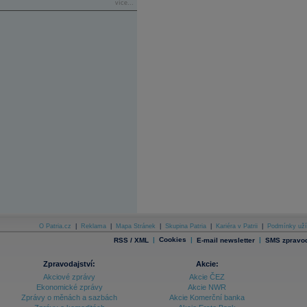
více...
O Patria.cz
|
Reklama
|
Mapa Stránek
|
Skupina Patria
|
Kariéra v Patrii
|
Podmínky uží
|
Cookies
|
|
RSS / XML
E-mail newsletter
SMS zpravod
Zpravodajství:
Akcie:
Akciové zprávy
Akcie ČEZ
Ekonomické zprávy
Akcie NWR
Zprávy o měnách a sazbách
Akcie Komerční banka