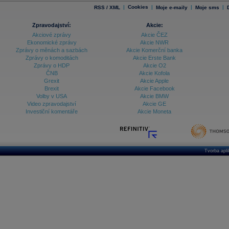
|
Cookies
|
|
|
RSS / XML
Moje e-maily
Moje sms
Zpravodajství:
Akcie:
Akciové zprávy
Akcie ČEZ
Ekonomické zprávy
Akcie NWR
Zprávy o měnách a sazbách
Akcie Komerční banka
Zprávy o komoditách
Akcie Erste Bank
Zprávy o HDP
Akcie O2
ČNB
Akcie Kofola
Grexit
Akcie Apple
Brexit
Akcie Facebook
Volby v USA
Akcie BMW
Video zpravodajství
Akcie GE
Investiční komentáře
Akcie Moneta
Tvorba apl