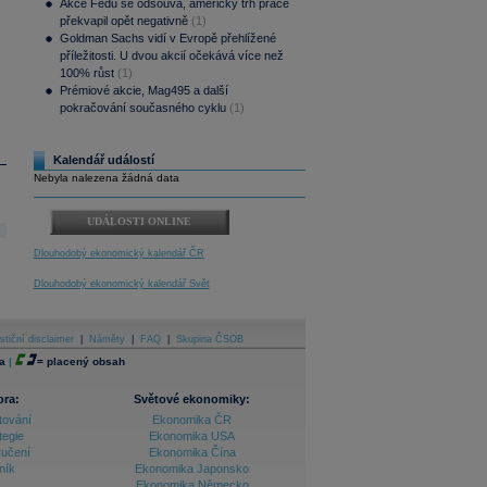
Akce Fedu se odsouvá, americký trh práce
překvapil opět negativně
(1)
Goldman Sachs vidí v Evropě přehlížené
příležitosti. U dvou akcií očekává více než
100% růst
(1)
Prémiové akcie, Mag495 a další
pokračování současného cyklu
(1)
Kalendář událostí
Nebyla nalezena žádná data
UDÁLOSTI ONLINE
Dlouhodobý ekonomický kalendář ČR
Dlouhodobý ekonomický kalendář Svět
stiční disclaimer
|
Náměty
|
FAQ
|
Skupina ČSOB
a
|
=
placený obsah
ora:
Světové ekonomiky:
tování
Ekonomika ČR
tegie
Ekonomika USA
ručení
Ekonomika Čína
ník
Ekonomika Japonsko
Ekonomika Německo