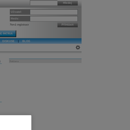
Hledej
Uživatel:
Heslo:
Nová registrace
Přihlásit
E PATRIA
DISKUSE
|
BLOG
j
Reklama