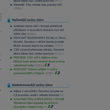
divize táhne růst, výhled potvrzen
(477x)
Víkendář: Trhy nemají rády prázdné řeči
(389x)
Nejčtenější zprávy týdne
Goldman Sachs vidí v Evropě přehlížené
příležitosti. U dvou akcií očekává více než
100% růst
(9036x)
PODCAST ROZHOVORY: Eli Lilly vs. Novo
Nordisk. Revoluce v léčbě obezity je podle
MUDr. Kunové teprve na začátku
(7047x)
CSG výrazně překonala odhady. Obranná
divize táhne růst, výhled potvrzen
(5151x)
PREVIEW: CSG míří k dalšímu růstu.
Klíčové bude tempo obranné divize a vývoj
zakázkové knihy
(4343x)
PODCAST Týdenní výhled: V centru
pozornosti AMD a Palantir
(4198x)
Nejdiskutovanější zprávy týdne
i
Inflace v eurozóně v červenci vzrostla na
2,9 procenta, uvedl v odhadu Eurostat
(5)
Vysychající řeky a ničivé požáry v Evropě.
Klimatická rizika dopadají na průmysl,
ekonomiku i finanční trhy
(2)