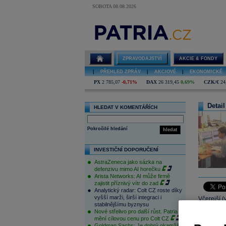
SOBOTA 08.08.2026
ZPRAVODAJSTVÍ
AKCIE & FONDY
|
PŘEHLED ZPRÁV
|
AKCIOVÉ
|
EKONOMICKÉ
PX
2 785,07
-0,71%
DAX
26 319,45
0,69%
CZK/€
24
Detail
HLEDAT V KOMENTÁŘÍCH
Pokročilé hledání
hledat
INVESTIČNÍ DOPORUČENÍ
AstraZeneca jako sázka na
defenzivu mimo AI horečku
Arista Networks: AI může firmě
zajistit příznivý vítr do zad
Analytický radar: Colt CZ roste díky
vyšší marži, širší integraci i
Včerejší 
stabilnějšímu byznysu
účtování 
Nové střelivo pro další růst. Patria
reverzně s
mění cílovou cenu pro Colt CZ
Goldman Sachs: Je dobrý okamžik