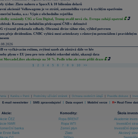
rly týdne: Zlato nahoru a SpaceX k 10 bilionům dolarů
avní akcionář Volkswagenu je ve ztrátě, automobilku vyzval k rychlým opatřením
merční banka, a.s.: Výpis z obchodního rejstříku
sledky oznámily CSG a Gen Digital, Trump uvalil nová cla. Evropa zahájí opatrně
zbřesk: Koruna po holubičím překvapení ČNB v defenzivě
G výrazně překonala odhady. Obranná divize táhne růst, výhled potvrzen
pen přeje dividendám. CNBC vybírá mezi aristokraty s růstovým potenciálem i pravidelným
nosem
.08.2026
B ve vyčkávacím režimu, zvýšení sazeb ale zůstává dále ve hře
soby plynu v EU jsou pro toto období rekordně nízké, ukazují data
st MercadoLibre akceleruje na 50 %. Podle trhu ale roste příliš draze
1
2
3
4
5
6
7
8
9
10
>>
atria
|
Kariéra v Patrii
|
Podmínky užívání stránek
|
Ochrana osobních údajů
|
Pravidla diskuse
|
Inve
|
|
|
|
|
E-mail newsletter
SMS zpravodajství
Data export
Mobilní verze
R
=
Real-Time dat
Akcie:
Komodity:
Škola invest
Akcie ČEZ
Ropa BRENT
Akademie inves
kcie NWR
Ropa WTI
Investiční stra
Komerční banka
Zemní plyn
Investiční dopo
ie Erste Bank
Zlato
Akciový slov
Akcie O2
Stříbro
Semináře