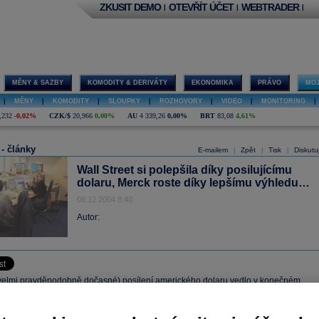
ZKUSIT DEMO
OTEVŘÍT ÚČET
WEBTRADER
|
|
|
MĚNY & SAZBY
KOMODITY & DERIVÁTY
EKONOMIKA
PRÁVO
MOJ
|
MĚNY
|
KOMODITY
|
SLOUPKY
|
ROZHOVORY
|
VIDEO
|
MONITORING
|
,232
-0,02%
CZK/$
20,966
0,00%
AU
4 339,26
0,00%
BRT
83,08
4,61%
 - články
E-mailem
Zpět
Tisk
Diskutu
|
|
|
Wall Street si polepšila díky posilujícímu
dolaru, Merck roste díky lepšímu výhledu…
09.12.2004 8:40
Autor:
(velmi pravděpodobně dočasné) posílení amerického dolaru vedlo v konečném
k růstu hlavních akciových indexů – podle agentury Bloomberg posilování měny
nižuje obavy z toho, že zahraniční investoři na americký trh cenných papírů