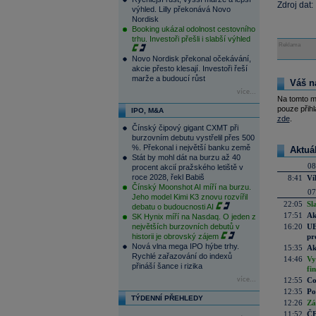
Zdroj dat
výhled. Lilly překonává Novo
Nordisk
Booking ukázal odolnost cestovního
trhu. Investoři přešli i slabší výhled
Reklama
Novo Nordisk překonal očekávání,
akcie přesto klesají. Investoři řeší
marže a budoucí růst
Váš n
více...
Na tomto m
pouze přihl
IPO, M&A
zde
.
Čínský čipový gigant CXMT při
burzovním debutu vystřelil přes 500
%. Překonal i největší banku země
Aktuá
Stát by mohl dát na burzu až 40
08
procent akcií pražského letiště v
roce 2028, řekl Babiš
8:41
Ví
Čínský Moonshot AI míří na burzu.
07
Jeho model Kimi K3 znovu rozvířil
22:05
Sl
debatu o budoucnosti AI
17:51
Ak
SK Hynix míří na Nasdaq. O jeden z
největších burzovních debutů v
16:20
UE
historii je obrovský zájem
pr
Nová vlna mega IPO hýbe trhy.
15:35
Ak
Rychlé zařazování do indexů
14:46
Vy
přináší šance i rizika
fi
více...
12:55
Co
12:35
Po
TÝDENNÍ PŘEHLEDY
12:26
Zá
11:52
ČE