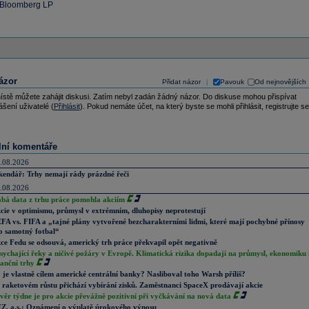
: Bloomberg LP
ázor
Přidat názor
Pavouk
Od nejnovějších
|
ístě můžete zahájit diskusi. Zatím nebyl zadán žádný názor. Do diskuse mohou přispívat
ášení uživatelé (
Přihlásit
). Pokud nemáte účet, na který byste se mohli přihlásit, registrujte se
lní komentáře
.08.2026
kendář: Trhy nemají rády prázdné řeči
.08.2026
abá data z trhu práce pomohla akciím
cie v optimismu, průmysl v extrémním, dluhopisy neprotestují
FA vs. FIFA a „tajné plány vytvořené bezcharakterními lidmi, které mají pochybné přínosy
o samotný fotbal“
ce Fedu se odsouvá, americký trh práce překvapil opět negativně
sychající řeky a ničivé požáry v Evropě. Klimatická rizika dopadají na průmysl, ekonomiku 
nanční trhy
 je vlastně cílem americké centrální banky? Nasliboval toho Warsh příliš?
 raketovém růstu přichází vybírání zisků. Zaměstnanci SpaceX prodávají akcie
věr týdne je pro akcie převážně pozitivní při vyčkávání na nová data
Z, a.s.: Oznámení o výplatě úrokového výnosu