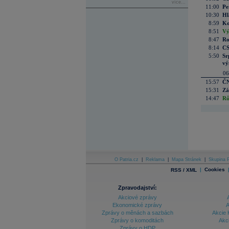
více...
11:00
Pe
10:30
Hl
8:59
Ko
8:51
Vý
8:47
Ro
8:14
CS
5:50
Sr
vý
06
15:57
ČN
15:31
Zá
14:47
Rů
O Patria.cz
|
Reklama
|
Mapa Stránek
|
Skupina P
|
Cookies
RSS / XML
Zpravodajství:
Akciové zprávy
Ekonomické zprávy
A
Zprávy o měnách a sazbách
Akcie 
Zprávy o komoditách
Akc
Zprávy o HDP