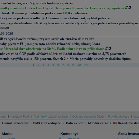
merční banka, a.s.: Výpis z obchodního rejstříku
sledky oznámily CSG a Gen Digital, Trump uvalil nová cla. Evropa zahájí opatrně
zbřesk: Koruna po holubičím překvapení ČNB v defenzivě
G výrazně překonala odhady. Obranná divize táhne růst, výhled potvrzen
pen přeje dividendám. CNBC vybírá mezi aristokraty s růstovým potenciálem i pravidelným
nosem
.08.2026
B ve vyčkávacím režimu, zvýšení sazeb ale zůstává dále ve hře
soby plynu v EU jsou pro toto období rekordně nízké, ukazují data
st MercadoLibre akceleruje na 50 %. Podle trhu ale roste příliš draze
nkovní rada ČNB podle očekávání drží základní úrokovou sazbu na 3,75 procentech
ntendo navýšilo zisk o 150 procent. Switch 2 a Mario pomohly navzdory dražším čipům
1
2
3
4
5
6
7
8
9
10
>>
atria
|
Kariéra v Patrii
|
Podmínky užívání stránek
|
Ochrana osobních údajů
|
Pravidla diskuse
|
Inve
|
|
|
|
|
E-mail newsletter
SMS zpravodajství
Data export
Mobilní verze
R
=
Real-Time dat
Akcie:
Komodity:
Škola invest