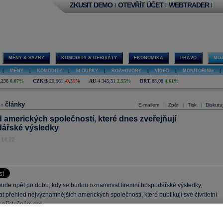
ZKUSIT DEMO
OTEVŘÍT ÚČET
WEBTRADER
|
|
|
MĚNY & SAZBY
KOMODITY & DERIVÁTY
EKONOMIKA
PRÁVO
MOJ
|
MĚNY
|
KOMODITY
|
SLOUPKY
|
ROZHOVORY
|
VIDEO
|
MONITORING
|
,238
0,07%
CZK/$
20,961
-0,31%
AU
4 345,51
2,55%
BRT
83,08
4,61%
 - články
E-mailem
Zpět
Tisk
Diskutu
|
|
|
 amerických společností, které dnes zveřejňují
ářské výsledky
 14:22
 bude opět po dobu, kdy se budou oznamovat firemní hospodářské výsledky,
t přehled nejvýznamnějších amerických společností, které publikují své čtvrtletní
 příslušném dni.
novitého přehledu nejvýznamnějších společností zde naleznete také odhad zisku