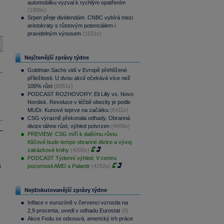
automobilku vyzval k rychlým opatřením
(1999x)
Srpen přeje dividendám. CNBC vybírá mezi
aristokraty s růstovým potenciálem i
pravidelným výnosem
(1531x)
Nejčtenější zprávy týdne
Goldman Sachs vidí v Evropě přehlížené
příležitosti. U dvou akcií očekává více než
100% růst
(8051x)
PODCAST ROZHOVORY: Eli Lilly vs. Novo
Nordisk. Revoluce v léčbě obezity je podle
MUDr. Kunové teprve na začátku
(6411x)
CSG výrazně překonala odhady. Obranná
divize táhne růst, výhled potvrzen
(4489x)
PREVIEW: CSG míří k dalšímu růstu.
Klíčové bude tempo obranné divize a vývoj
zakázkové knihy
(4200x)
PODCAST Týdenní výhled: V centru
i
pozornosti AMD a Palantir
(4152x)
Nejdiskutovanější zprávy týdne
Inflace v eurozóně v červenci vzrostla na
2,9 procenta, uvedl v odhadu Eurostat
(5)
Akce Fedu se odsouvá, americký trh práce