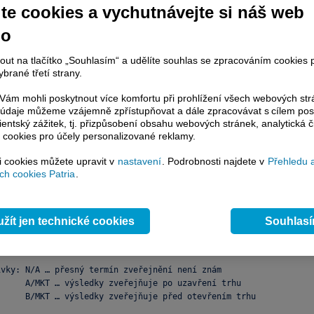
te cookies a vychutnávejte si náš web
(EPS). Z hlediska pohybu kurzu akcie je důležité porovnání skutečně dosaženého
hospodaření s očekáváním trhu.
no
V SPOLEČNOSTI **  OčEK. EPS V $/AKCII  ZVEŘEJNĚNÍ 

nout na tlačítko „Souhlasím“ a udělíte souhlas se zpracováním cookies 
L CORP		0,097		N/A

brané třetí strany.
RP		0,868		N/A

INANCI		 - - 		N/A

ám mohli poskytnout více komfortu při prohlížení všech webových st
ANCORP		0,428		N/A

to údaje můžeme vzájemně zpřístupňovat a dále zpracovávat s cílem pos
lientský zážitek, tj. přizpůsobení obsahu webových stránek, analytická č
	0,277		6:00

 cookies pro účely personalizované reklamy.
EDERAL		0,360		N/A

,076		B/MKT

si cookies můžete upravit v
nastavení
. Podrobnosti najdete v
Přehledu 
		0,140		N/A

h cookies Patria
.
& CO I		0,088		N/A

 INC		0,123		N/A

P INC/		0,200		N/A

 IN	       -0,050		N/A

žít jen technické cookies
Souhlas
SHARES		0,495		N/A

vky: N/A … přesný termín zveřejnění není znám

     A/MKT … výsledky zveřejňuje po uzavření trhu

     B/MKT … výsledky zveřejňuje před otevřením trhu
