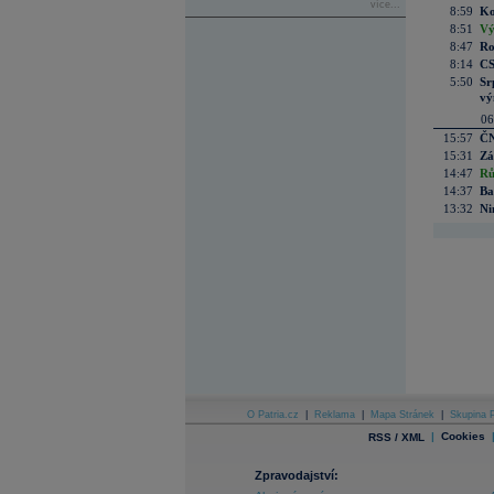
více...
8:59
Ko
8:51
Vý
8:47
Ro
8:14
CS
5:50
Sr
vý
06
15:57
ČN
15:31
Zá
14:47
Rů
14:37
Ba
13:32
Ni
O Patria.cz
|
Reklama
|
Mapa Stránek
|
Skupina P
|
Cookies
RSS / XML
Zpravodajství: