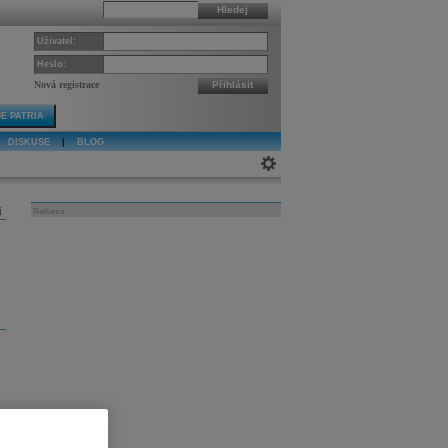
Hledej
Uživatel:
Heslo:
Nová registrace
Přihlásit
E PATRIA
DISKUSE
|
BLOG
j
Reklama