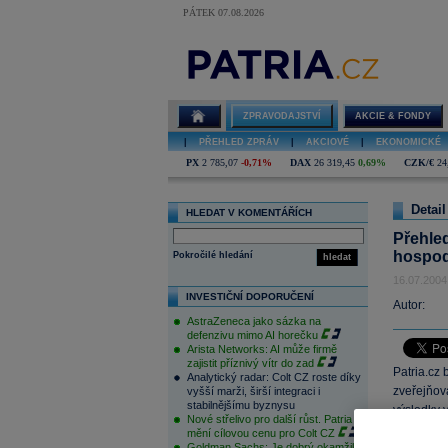
PÁTEK 07.08.2026
ZPRAVODAJSTVÍ
AKCIE & FONDY
|
PŘEHLED ZPRÁV
|
AKCIOVÉ
|
EKONOMICKÉ
PX
2 785,07
-0,71%
DAX
26 319,45
0,69%
CZK/€
24
Detail
HLEDAT V KOMENTÁŘÍCH
Přehled
hospod
Pokročilé hledání
hledat
16.07.2004
INVESTIČNÍ DOPORUČENÍ
Autor:
AstraZeneca jako sázka na
defenzivu mimo AI horečku
Arista Networks: AI může firmě
zajistit příznivý vítr do zad
Patria.cz
Analytický radar: Colt CZ roste díky
zveřejňova
vyšší marži, širší integraci i
stabilnějšímu byznysu
výsledky v
Nové střelivo pro další růst. Patria
mění cílovou cenu pro Colt CZ
Kromě jme
Goldman Sachs: Je dobrý okamžik