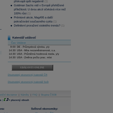
překvapil opět negativně
(1)
Goldman Sachs vidí v Evropě přehlížené
příležitosti. U dvou akcií očekává více než
100% růst
(1)
Prémiové akcie, Mag495 a další
pokračování současného cyklu
(1)
Definitivní proražení stoletého trendu?
(1)
Kalendář událostí
Čas
Událost
8:00
DE - Průmyslová výroba, y/y
14:30
USA - Míra nezaměstnanosti, s.a.
14:30
USA - Průměrná hodinová mzda, y/y
14:30
USA - Změna počtu prac. míst
UDÁLOSTI ONLINE
Dlouhodobý ekonomický kalendář ČR
Dlouhodobý ekonomický kalendář Svět
stiční disclaimer
|
Náměty
|
FAQ
|
Skupina ČSOB
a
|
=
placený obsah
ora:
Světové ekonomiky: