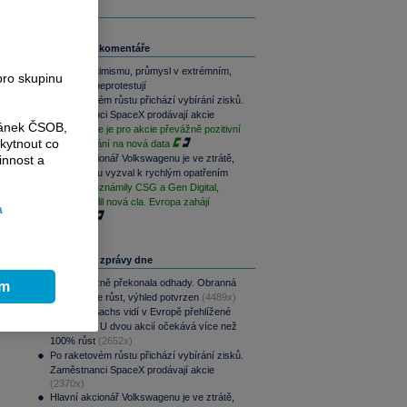
Související komentáře
Akcie v optimismu, průmysl v extrémním,
pro skupinu
dluhopisy neprotestují
Po raketovém růstu přichází vybírání zisků.
Zaměstnanci SpaceX prodávají akcie
ránek ČSOB,
Závěr týdne je pro akcie převážně pozitivní
kytnout co
při vyčkávání na nová data
Hlavní akcionář Volkswagenu je ve ztrátě,
innost a
automobilku vyzval k rychlým opatřením
Výsledky oznámily CSG a Gen Digital,
Trump uvalil nová cla. Evropa zahájí
a
opatrně
Nejčtenější zprávy dne
CSG výrazně překonala odhady. Obranná
ím
divize táhne růst, výhled potvrzen
(4489x)
Goldman Sachs vidí v Evropě přehlížené
příležitosti. U dvou akcií očekává více než
100% růst
(2652x)
Po raketovém růstu přichází vybírání zisků.
Zaměstnanci SpaceX prodávají akcie
(2370x)
Hlavní akcionář Volkswagenu je ve ztrátě,