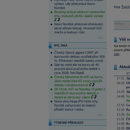
výhled. Lilly překonává Novo
Petr Žabža
Nordisk
Booking ukázal odolnost cestovního
trhu. Investoři přešli i slabší výhled
Novo Nordisk překonal očekávání,
Reklama
akcie přesto klesají. Investoři řeší
marže a budoucí růst
více...
Váš n
IPO, M&A
Na tomto m
pouze přihl
Čínský čipový gigant CXMT při
zde
.
burzovním debutu vystřelil přes 500
%. Překonal i největší banku země
Stát by mohl dát na burzu až 40
Aktuá
procent akcií pražského letiště v
roce 2028, řekl Babiš
07
Čínský Moonshot AI míří na burzu.
17:51
Ak
Jeho model Kimi K3 znovu rozvířil
16:20
UE
debatu o budoucnosti AI
pr
SK Hynix míří na Nasdaq. O jeden z
15:35
Ak
největších burzovních debutů v
14:46
Vy
historii je obrovský zájem
fi
Nová vlna mega IPO hýbe trhy.
12:55
Co
Rychlé zařazování do indexů
přináší šance i rizika
12:35
Po
12:26
Zá
více...
11:52
ČE
TÝDENNÍ PŘEHLEDY
11:00
Pe
10:30
Hl