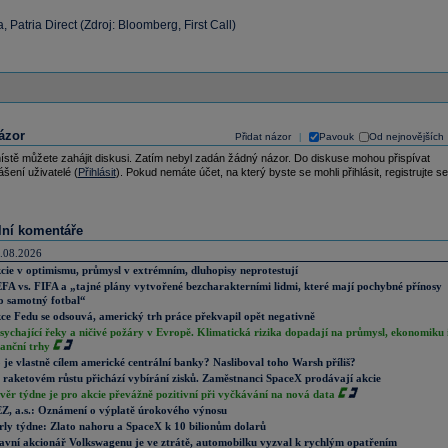
, Patria Direct (Zdroj: Bloomberg, First Call)
ázor
Přidat názor
Pavouk
Od nejnovějších
|
ístě můžete zahájit diskusi. Zatím nebyl zadán žádný názor. Do diskuse mohou přispívat
ášení uživatelé (
Přihlásit
). Pokud nemáte účet, na který byste se mohli přihlásit, registrujte se
lní komentáře
.08.2026
cie v optimismu, průmysl v extrémním, dluhopisy neprotestují
FA vs. FIFA a „tajné plány vytvořené bezcharakterními lidmi, které mají pochybné přínosy
o samotný fotbal“
ce Fedu se odsouvá, americký trh práce překvapil opět negativně
sychající řeky a ničivé požáry v Evropě. Klimatická rizika dopadají na průmysl, ekonomiku 
nanční trhy
 je vlastně cílem americké centrální banky? Nasliboval toho Warsh příliš?
 raketovém růstu přichází vybírání zisků. Zaměstnanci SpaceX prodávají akcie
věr týdne je pro akcie převážně pozitivní při vyčkávání na nová data
Z, a.s.: Oznámení o výplatě úrokového výnosu
rly týdne: Zlato nahoru a SpaceX k 10 bilionům dolarů
avní akcionář Volkswagenu je ve ztrátě, automobilku vyzval k rychlým opatřením