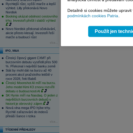
1
2
3
4
Rychlejší růst, vyšší marže a lepší
výhled. Lilly překonává Novo
Detailně si cookies můžete upravit
Nordisk
podmínkách cookies Patria
.
Booking ukázal odolnost cestovního
trhu. Investoři přešli i slabší výhled
Novo Nordisk překonal očekávání,
Použít jen techn
akcie přesto klesají. Investoři řeší
marže a budoucí růst
více...
IPO, M&A
Čínský čipový gigant CXMT při
burzovním debutu vystřelil přes 500
%. Překonal i největší banku země
Stát by mohl dát na burzu až 40
procent akcií pražského letiště v
roce 2028, řekl Babiš
Čínský Moonshot AI míří na burzu.
Jeho model Kimi K3 znovu rozvířil
debatu o budoucnosti AI
SK Hynix míří na Nasdaq. O jeden z
největších burzovních debutů v
historii je obrovský zájem
Nová vlna mega IPO hýbe trhy.
Rychlé zařazování do indexů
přináší šance i rizika
více...
TÝDENNÍ PŘEHLEDY