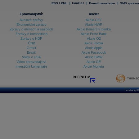
|
Cookies
|
|
RSS / XML
E-mail newsletter
SMS zpravod
Zpravodajství:
Akcie:
Akciové zprávy
Akcie ČEZ
Ekonomické zprávy
Akcie NWR
Zprávy o měnách a sazbách
Akcie Komerční banka
Zprávy o komoditách
Akcie Erste Bank
Zprávy o HDP
Akcie O2
ČNB
Akcie Kofola
Grexit
Akcie Apple
Brexit
Akcie Facebook
Volby v USA
Akcie BMW
Video zpravodajství
Akcie GE
Investiční komentáře
Akcie Moneta
Tvorba apl