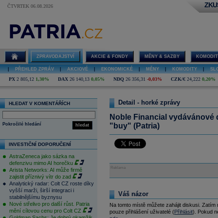
ZKU
ČTVRTEK 06.08.2026
ZPRAVODAJSTVÍ
AKCIE & FONDY
MĚNY & SAZBY
KOMODIT
|
PŘEHLED ZPRÁV
|
AKCIOVÉ
|
EKONOMICKÉ
|
MĚNY
|
KOMODITY
|
SL
PX
2 805,12
1,30%
DAX
26 140,13
0,05%
NDQ
26 356,31
-0,03%
CZK/€
24,222
0,20%
Detail - horké zprávy
HLEDAT V KOMENTÁŘÍCH
Noble Financial vydávánové 
Pokročilé hledání
"buy" (Patria)
hledat
INVESTIČNÍ DOPORUČENÍ
AstraZeneca jako sázka na
defenzivu mimo AI horečku
Reklama
Arista Networks: AI může firmě
zajistit příznivý vítr do zad
Analytický radar: Colt CZ roste díky
vyšší marži, širší integraci i
Váš názor
stabilnějšímu byznysu
Nové střelivo pro další růst. Patria
Na tomto místě můžete zahájit diskusi. Zatím
mění cílovou cenu pro Colt CZ
pouze přihlášení uživatelé (
Přihlásit
). Pokud ne
Goldman Sachs: Je dobrý okamžik