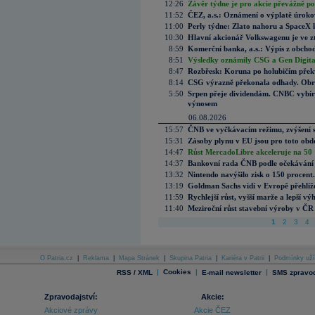
12:26
Závěr týdne je pro akcie převážně po
11:52
ČEZ, a.s.: Oznámení o výplatě úrok
11:00
Perly týdne: Zlato nahoru a SpaceX 
10:30
Hlavní akcionář Volkswagenu je ve z
8:59
Komerční banka, a.s.: Výpis z obchod
8:51
Výsledky oznámily CSG a Gen Digital
8:47
Rozbřesk: Koruna po holubičím přek
8:14
CSG výrazně překonala odhady. Obran
5:50
Srpen přeje dividendám. CNBC vybírá
výnosem
06.08.2026
15:57
ČNB ve vyčkávacím režimu, zvýšení s
15:31
Zásoby plynu v EU jsou pro toto obdo
14:47
Růst MercadoLibre akceleruje na 50 %
14:37
Bankovní rada ČNB podle očekávání 
13:32
Nintendo navýšilo zisk o 150 procen
13:19
Goldman Sachs vidí v Evropě přehlíže
11:59
Rychlejší růst, vyšší marže a lepší v
11:40
Meziroční růst stavební výroby v ČR
1
2
3
4
O Patria.cz
|
Reklama
|
Mapa Stránek
|
Skupina Patria
|
Kariéra v Patrii
|
Podmínky uží
|
Cookies
|
|
RSS / XML
E-mail newsletter
SMS zpravod
Zpravodajství:
Akcie:
Akciové zprávy
Akcie ČEZ