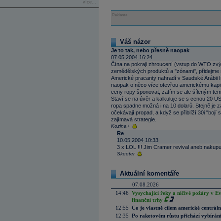
více...
Reklama
Váš názor
Je to tak, nebo přesně naopak
07.05.2004 16:24
Čína na pokraji zhroucení (vstup do WTO zvýši
zemědělských produktů a "zónami", přidejme 
Americké pracanty nahradí v Saudské Arábii In
naopak o něco více otevřou americkému kapit
ceny ropy šponovat, zatím se ale šíleným te
Staví se na úvěr a kalkuluje se s cenou 20 US
ropa spadne možná i na 10 dolarů. Stejně je zá
očekávají propad, a když se přiblíží 30i "bojí
zajímavá strategie.
Kozina+
Re
10.05.2004 10:33
3 x LOL !!! Jim Cramer revival aneb nakupuj
Skeeter
Aktuální komentáře
07.08.2026
14:46
Vysychající řeky a ničivé požáry v E
finanční trhy
12:55
Co je vlastně cílem americké centrál
12:35
Po raketovém růstu přichází vybírán