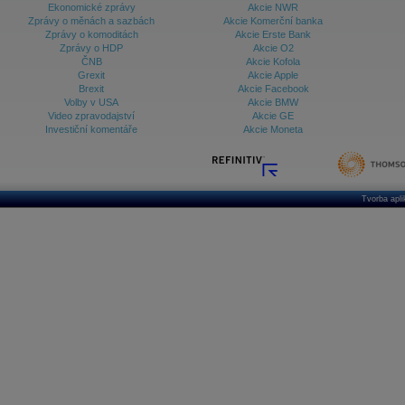
Ekonomické zprávy
Akcie NWR
Zprávy o měnách a sazbách
Akcie Komerční banka
Zprávy o komoditách
Akcie Erste Bank
Zprávy o HDP
Akcie O2
ČNB
Akcie Kofola
Grexit
Akcie Apple
Brexit
Akcie Facebook
Volby v USA
Akcie BMW
Video zpravodajství
Akcie GE
Investiční komentáře
Akcie Moneta
Tvorba apl