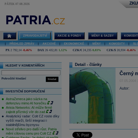
ZKU
PÁTEK 07.08.2026
ZPRAVODAJSTVÍ
AKCIE & FONDY
MĚNY & SAZBY
KOMODIT
|
PŘEHLED ZPRÁV
|
AKCIOVÉ
|
EKONOMICKÉ
|
MĚNY
|
KOMODITY
|
SL
PX
2 792,14
-0,46%
DAX
26 432,81
1,12%
CZK/€
24,235
0,03%
CZK/$
20,934
-0,46%
Detail - články
HLEDAT V KOMENTÁŘÍCH
Černý m
Pokročilé hledání
hledat
07.05.2004 
Autor:
INVESTIČNÍ DOPORUČENÍ
AstraZeneca jako sázka na
defenzivu mimo AI horečku
Arista Networks: AI může firmě
zajistit příznivý vítr do zad
Analytický radar: Colt CZ roste díky
vyšší marži, širší integraci i
stabilnějšímu byznysu
Nové střelivo pro další růst. Patria
mění cílovou cenu pro Colt CZ
Goldman Sachs: Je dobrý okamžik