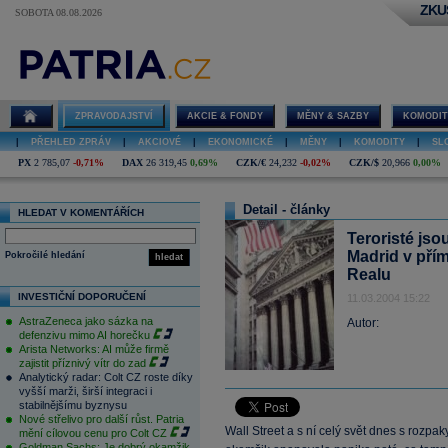
ZKU
SOBOTA 08.08.2026
ZPRAVODAJSTVÍ
AKCIE & FONDY
MĚNY & SAZBY
KOMODIT
|
PŘEHLED ZPRÁV
|
AKCIOVÉ
|
EKONOMICKÉ
|
MĚNY
|
KOMODITY
|
SL
PX
2 785,07
-0,71%
DAX
26 319,45
0,69%
CZK/€
24,232
-0,02%
CZK/$
20,966
0,00%
Detail - články
HLEDAT V KOMENTÁŘÍCH
Teroristé jso
Madrid v pří
Pokročilé hledání
hledat
Realu
INVESTIČNÍ DOPORUČENÍ
11.03.2004 15:22
AstraZeneca jako sázka na
Autor:
defenzivu mimo AI horečku
Arista Networks: AI může firmě
zajistit příznivý vítr do zad
Analytický radar: Colt CZ roste díky
vyšší marži, širší integraci i
stabilnějšímu byznysu
Nové střelivo pro další růst. Patria
Wall Street a s ní celý svět dnes s rozpak
mění cílovou cenu pro Colt CZ
Goldman Sachs: Je dobrý okamžik