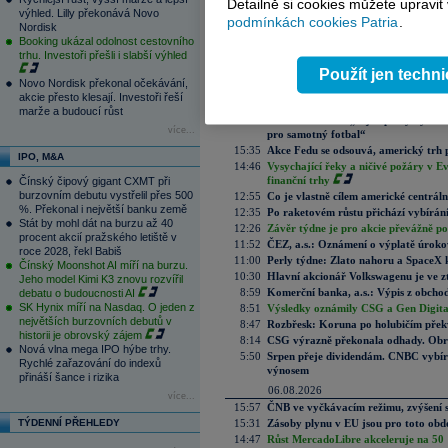
Detailně si cookies můžete upravit
Aktuální komentáře
výhled. Lilly překonává Novo
podmínkách cookies Patria
.
Nordisk
08.08.2026
Booking ukázal odolnost cestovního
8:41
Víkendář: Trhy nemají rády prázdné 
trhu. Investoři přešli i slabší výhled
07.08.2026
Použít jen techn
Novo Nordisk překonal očekávání,
22:05
Slabá data z trhu práce pomohla akc
akcie přesto klesají. Investoři řeší
17:51
Akcie v optimismu, průmysl v extrémn
marže a budoucí růst
16:20
UEFA vs. FIFA a „tajné plány vytvoř
více...
pro samotný fotbal“
15:35
Akce Fedu se odsouvá, americký trh 
IPO, M&A
14:46
Vysychající řeky a ničivé požáry v E
finanční trhy
Čínský čipový gigant CXMT při
burzovním debutu vystřelil přes 500
12:55
Co je vlastně cílem americké centrál
%. Překonal i největší banku země
12:35
Po raketovém růstu přichází vybírán
Stát by mohl dát na burzu až 40
12:26
Závěr týdne je pro akcie převážně po
procent akcií pražského letiště v
11:52
ČEZ, a.s.: Oznámení o výplatě úrok
roce 2028, řekl Babiš
11:00
Perly týdne: Zlato nahoru a SpaceX 
Čínský Moonshot AI míří na burzu.
10:30
Hlavní akcionář Volkswagenu je ve z
Jeho model Kimi K3 znovu rozvířil
8:59
Komerční banka, a.s.: Výpis z obchod
debatu o budoucnosti AI
SK Hynix míří na Nasdaq. O jeden z
8:51
Výsledky oznámily CSG a Gen Digital
největších burzovních debutů v
8:47
Rozbřesk: Koruna po holubičím přek
historii je obrovský zájem
8:14
CSG výrazně překonala odhady. Obran
Nová vlna mega IPO hýbe trhy.
5:50
Srpen přeje dividendám. CNBC vybírá
Rychlé zařazování do indexů
výnosem
přináší šance i rizika
06.08.2026
více...
15:57
ČNB ve vyčkávacím režimu, zvýšení s
TÝDENNÍ PŘEHLEDY
15:31
Zásoby plynu v EU jsou pro toto obdo
14:47
Růst MercadoLibre akceleruje na 50 %