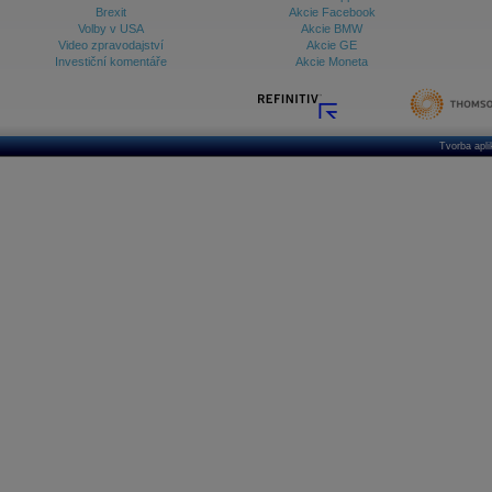
Brexit
Akcie Facebook
Volby v USA
Akcie BMW
Video zpravodajství
Akcie GE
Investiční komentáře
Akcie Moneta
Tvorba apl