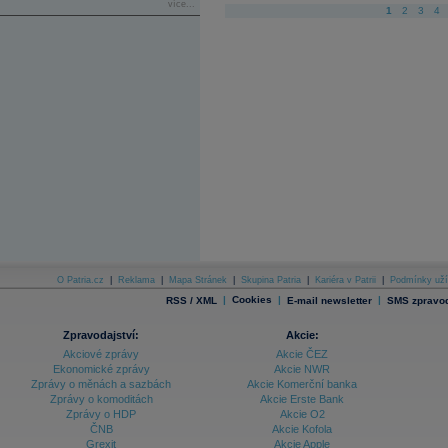
více...
1
2
3
4
O Patria.cz
|
Reklama
|
Mapa Stránek
|
Skupina Patria
|
Kariéra v Patrii
|
Podmínky uží
|
Cookies
|
|
RSS / XML
E-mail newsletter
SMS zpravod
Zpravodajství:
Akcie:
Akciové zprávy
Akcie ČEZ
Ekonomické zprávy
Akcie NWR
Zprávy o měnách a sazbách
Akcie Komerční banka
Zprávy o komoditách
Akcie Erste Bank
Zprávy o HDP
Akcie O2
ČNB
Akcie Kofola
Grexit
Akcie Apple