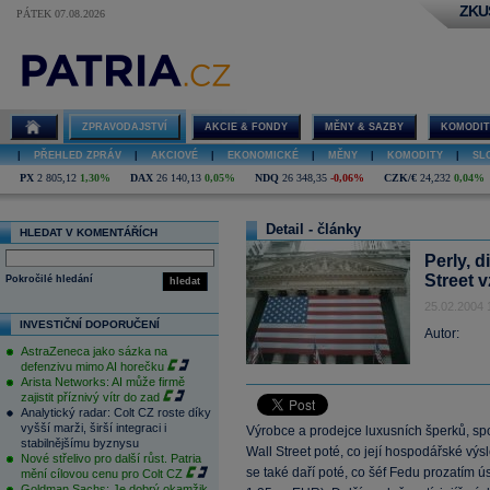
ZKU
PÁTEK 07.08.2026
ZPRAVODAJSTVÍ
AKCIE & FONDY
MĚNY & SAZBY
KOMODIT
|
PŘEHLED ZPRÁV
|
AKCIOVÉ
|
EKONOMICKÉ
|
MĚNY
|
KOMODITY
|
SL
PX
2 805,12
1,30%
DAX
26 140,13
0,05%
NDQ
26 348,35
-0,06%
CZK/€
24,232
0,04%
Detail - články
HLEDAT V KOMENTÁŘÍCH
Perly, d
Street v
Pokročilé hledání
hledat
25.02.2004 
INVESTIČNÍ DOPORUČENÍ
Autor:
AstraZeneca jako sázka na
defenzivu mimo AI horečku
Arista Networks: AI může firmě
zajistit příznivý vítr do zad
Analytický radar: Colt CZ roste díky
vyšší marži, širší integraci i
Výrobce a prodejce luxusních šperků, spo
stabilnějšímu byznysu
Wall Street poté, co její hospodářské vý
Nové střelivo pro další růst. Patria
se také daří poté, co šéf Fedu prozatím ú
mění cílovou cenu pro Colt CZ
Goldman Sachs: Je dobrý okamžik