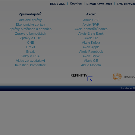
|
Cookies
|
|
RSS / XML
E-mail newsletter
SMS zpravod
Zpravodajství:
Akcie:
Akciové zprávy
Akcie ČEZ
Ekonomické zprávy
Akcie NWR
Zprávy o měnách a sazbách
Akcie Komerční banka
Zprávy o komoditách
Akcie Erste Bank
Zprávy o HDP
Akcie O2
ČNB
Akcie Kofola
Grexit
Akcie Apple
Brexit
Akcie Facebook
Volby v USA
Akcie BMW
Video zpravodajství
Akcie GE
Investiční komentáře
Akcie Moneta
Tvorba apl