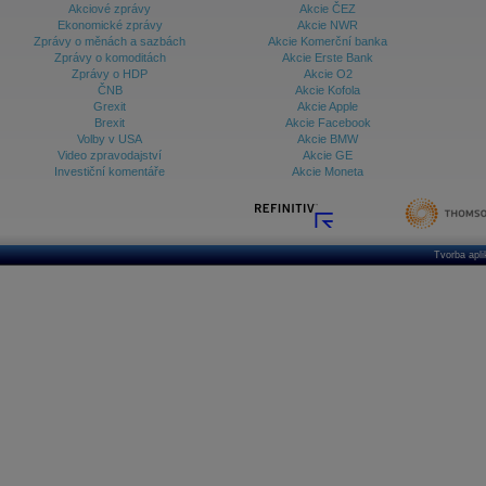
Akciové zprávy
Akcie ČEZ
Ekonomické zprávy
Akcie NWR
Zprávy o měnách a sazbách
Akcie Komerční banka
Zprávy o komoditách
Akcie Erste Bank
Zprávy o HDP
Akcie O2
ČNB
Akcie Kofola
Grexit
Akcie Apple
Brexit
Akcie Facebook
Volby v USA
Akcie BMW
Video zpravodajství
Akcie GE
Investiční komentáře
Akcie Moneta
Tvorba apl