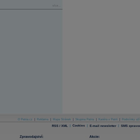
více...
O Patria.cz
|
Reklama
|
Mapa Stránek
|
Skupina Patria
|
Kariéra v Patrii
|
Podmínky uží
|
Cookies
|
|
RSS / XML
E-mail newsletter
SMS zpravod
Zpravodajství:
Akcie: