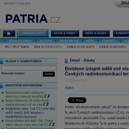
ZKU
PONDĚLÍ 10.08.2026
ZPRAVODAJSTVÍ
AKCIE & FONDY
MĚNY & SAZBY
KOMODIT
|
PŘEHLED ZPRÁV
|
AKCIOVÉ
|
EKONOMICKÉ
|
MĚNY
|
KOMODITY
|
SL
PX
2 785,07
0,00%
DAX
26 319,45
0,69%
CZK/€
24,248
-0,02%
CZK/$
20,989
0,08%
Detail - články
HLEDAT V KOMENTÁŘÍCH
Bivideon údajně sdělí své st
Českých radiokomunikací ten
Pokročilé hledání
hledat
17.02.2004 9:42
INVESTIČNÍ DOPORUČENÍ
Autor:
AstraZeneca jako sázka na
defenzivu mimo AI horečku
Arista Networks: AI může firmě
zajistit příznivý vítr do zad
Podle “důvěryhodných zdrojů” se Bivideo
Analytický radar: Colt CZ roste díky
% akcií Českých radikomunikací (Čra), r
vyšší marži, širší integraci i
stabilnějšímu byznysu
minoritních akcionářů Čra, uvádí dnešní
Nové střelivo pro další růst. Patria
Bivideonu M. Růžičky “je to jedna z uvažo
mění cílovou cenu pro Colt CZ
Goldman Sachs: Je dobrý okamžik