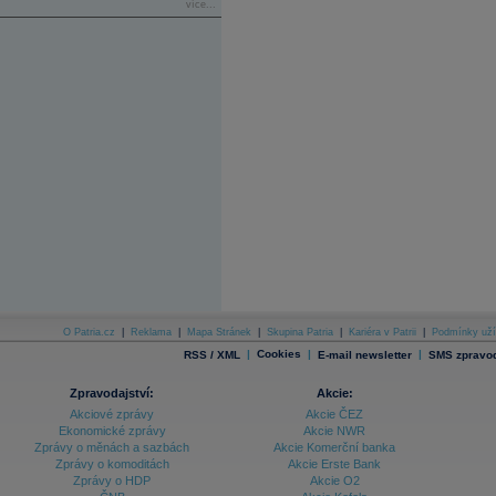
více...
O Patria.cz
|
Reklama
|
Mapa Stránek
|
Skupina Patria
|
Kariéra v Patrii
|
Podmínky uží
|
Cookies
|
|
RSS / XML
E-mail newsletter
SMS zpravod
Zpravodajství:
Akcie:
Akciové zprávy
Akcie ČEZ
Ekonomické zprávy
Akcie NWR
Zprávy o měnách a sazbách
Akcie Komerční banka
Zprávy o komoditách
Akcie Erste Bank
Zprávy o HDP
Akcie O2