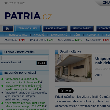
ZKU
SOBOTA 08.08.2026
ZPRAVODAJSTVÍ
AKCIE & FONDY
MĚNY & SAZBY
KOMODIT
|
PŘEHLED ZPRÁV
|
AKCIOVÉ
|
EKONOMICKÉ
|
MĚNY
|
KOMODITY
|
SL
PX
2 785,07
-0,71%
DAX
26 319,45
0,69%
NDQ
26 690,62
1,30%
CZK/€
24,224
-0,02%
Detail - články
HLEDAT V KOMENTÁŘÍCH
Unipetr
nabídek
Pokročilé hledání
hledat
23.01.2004 
INVESTIČNÍ DOPORUČENÍ
Autor:
AstraZeneca jako sázka na
defenzivu mimo AI horečku
Arista Networks: AI může firmě
zajistit příznivý vítr do zad
Analytický radar: Colt CZ roste díky
vyšší marži, širší integraci i
Privatizační komise včera oficiálně ozná
stabilnějšímu byznysu
závazné nabídky do poloviny dubna, co
Nové střelivo pro další růst. Patria
oznámení vítěze privatizačního tendru n
mění cílovou cenu pro Colt CZ
Goldman Sachs: Je dobrý okamžik