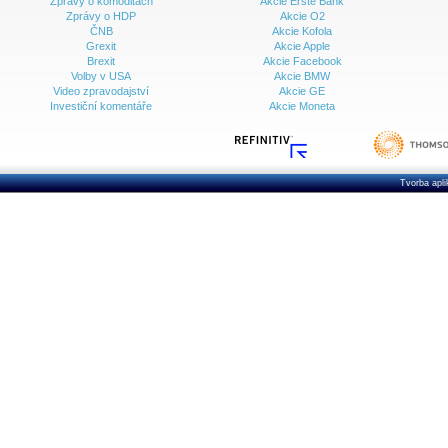
Zprávy o komoditách
Akcie Erste Bank
Zprávy o HDP
Akcie O2
ČNB
Akcie Kofola
Grexit
Akcie Apple
Brexit
Akcie Facebook
Volby v USA
Akcie BMW
Video zpravodajství
Akcie GE
Investiční komentáře
Akcie Moneta
Tvorba apl