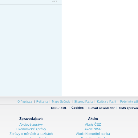
více...
O Patria.cz
|
Reklama
|
Mapa Stránek
|
Skupina Patria
|
Kariéra v Patrii
|
Podmínky uží
|
Cookies
|
|
RSS / XML
E-mail newsletter
SMS zpravod
Zpravodajství:
Akcie:
Akciové zprávy
Akcie ČEZ
Ekonomické zprávy
Akcie NWR
Zprávy o měnách a sazbách
Akcie Komerční banka