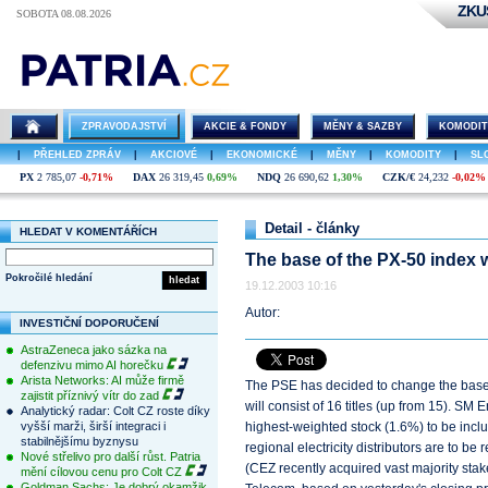
ZKU
SOBOTA 08.08.2026
ZPRAVODAJSTVÍ
AKCIE & FONDY
MĚNY & SAZBY
KOMODIT
|
PŘEHLED ZPRÁV
|
AKCIOVÉ
|
EKONOMICKÉ
|
MĚNY
|
KOMODITY
|
SL
PX
2 785,07
-0,71%
DAX
26 319,45
0,69%
NDQ
26 690,62
1,30%
CZK/€
24,232
-0,02%
Detail - články
HLEDAT V KOMENTÁŘÍCH
The base of the PX-50 index w
Pokročilé hledání
hledat
19.12.2003 10:16
Autor:
INVESTIČNÍ DOPORUČENÍ
AstraZeneca jako sázka na
defenzivu mimo AI horečku
Arista Networks: AI může firmě
The PSE has decided to change the base o
zajistit příznivý vítr do zad
will consist of 16 titles (up from 15). SM En
Analytický radar: Colt CZ roste díky
vyšší marži, širší integraci i
highest-weighted stock (1.6%) to be incl
stabilnějšímu byznysu
regional electricity distributors are to
Nové střelivo pro další růst. Patria
(CEZ recently acquired vast majority stak
mění cílovou cenu pro Colt CZ
Goldman Sachs: Je dobrý okamžik