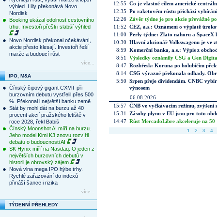
12:55
Co je vlastně cílem americké centrál
výhled. Lilly překonává Novo
12:35
Po raketovém růstu přichází vybírán
Nordisk
12:26
Závěr týdne je pro akcie převážně po
Booking ukázal odolnost cestovního
trhu. Investoři přešli i slabší výhled
11:52
ČEZ, a.s.: Oznámení o výplatě úrok
11:00
Perly týdne: Zlato nahoru a SpaceX 
Novo Nordisk překonal očekávání,
10:30
Hlavní akcionář Volkswagenu je ve z
akcie přesto klesají. Investoři řeší
8:59
Komerční banka, a.s.: Výpis z obchod
marže a budoucí růst
8:51
Výsledky oznámily CSG a Gen Digital
více...
8:47
Rozbřesk: Koruna po holubičím přek
8:14
CSG výrazně překonala odhady. Obran
IPO, M&A
5:50
Srpen přeje dividendám. CNBC vybírá
Čínský čipový gigant CXMT při
výnosem
burzovním debutu vystřelil přes 500
06.08.2026
%. Překonal i největší banku země
15:57
ČNB ve vyčkávacím režimu, zvýšení s
Stát by mohl dát na burzu až 40
15:31
Zásoby plynu v EU jsou pro toto obdo
procent akcií pražského letiště v
14:47
Růst MercadoLibre akceleruje na 50 %
roce 2028, řekl Babiš
Čínský Moonshot AI míří na burzu.
1
2
3
4
Jeho model Kimi K3 znovu rozvířil
debatu o budoucnosti AI
SK Hynix míří na Nasdaq. O jeden z
největších burzovních debutů v
historii je obrovský zájem
Nová vlna mega IPO hýbe trhy.
Rychlé zařazování do indexů
přináší šance i rizika
více...
TÝDENNÍ PŘEHLEDY