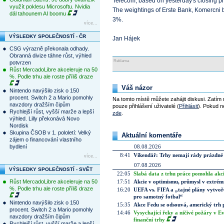
Telecom, based on yesterday's closing pr
využít poklesu Microsoftu. Nvidia
The weightings of Erste Bank, Komercni b
dál tahounem AI boomu
3%.
více...
VÝSLEDKY SPOLEČNOSTÍ - ČR
Jan Hájek
CSG výrazně překonala odhady.
Obranná divize táhne růst, výhled
Reklama
potvrzen
Růst MercadoLibre akceleruje na 50
%. Podle trhu ale roste příliš draze
Váš názor
Nintendo navýšilo zisk o 150
procent. Switch 2 a Mario pomohly
Na tomto místě můžete zahájit diskusi. Zatím
navzdory dražším čipům
pouze přihlášení uživatelé (
Přihlásit
). Pokud ne
Rychlejší růst, vyšší marže a lepší
zde
.
výhled. Lilly překonává Novo
Nordisk
Skupina ČSOB v 1. pololetí: Velký
Aktuální komentáře
zájem o financování vlastního
bydlení
08.08.2026
8:41
Víkendář: Trhy nemají rády prázdné 
více...
07.08.2026
VÝSLEDKY SPOLEČNOSTÍ - SVĚT
22:05
Slabá data z trhu práce pomohla akc
Růst MercadoLibre akceleruje na 50
17:51
Akcie v optimismu, průmysl v extrémn
%. Podle trhu ale roste příliš draze
16:20
UEFA vs. FIFA a „tajné plány vytvoř
pro samotný fotbal“
Nintendo navýšilo zisk o 150
15:35
Akce Fedu se odsouvá, americký trh 
procent. Switch 2 a Mario pomohly
14:46
Vysychající řeky a ničivé požáry v E
navzdory dražším čipům
finanční trhy
Rychlejší růst, vyšší marže a lepší