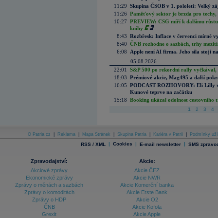
11:29
Skupina ČSOB v 1. pololetí: Velký zá
11:26
Paměťový sektor je brzda pro techy,
10:27
PREVIEW: CSG míří k dalšímu růstu.
knihy
8:43
Rozbřesk: Inflace v červenci mírně v
8:40
ČNB rozhodne o sazbách, trhy mezitím
6:08
Apple není AI firma. Jeho síla stojí n
05.08.2026
22:01
S&P 500 po rekordní rally vyčkával,
18:03
Prémiové akcie, Mag495 a další pokr
16:05
PODCAST ROZHOVORY: Eli Lilly vs. 
Kunové teprve na začátku
15:18
Booking ukázal odolnost cestovního trh
1
2
3
4
O Patria.cz
|
Reklama
|
Mapa Stránek
|
Skupina Patria
|
Kariéra v Patrii
|
Podmínky uží
|
Cookies
|
|
RSS / XML
E-mail newsletter
SMS zpravod
Zpravodajství:
Akcie:
Akciové zprávy
Akcie ČEZ
Ekonomické zprávy
Akcie NWR
Zprávy o měnách a sazbách
Akcie Komerční banka
Zprávy o komoditách
Akcie Erste Bank
Zprávy o HDP
Akcie O2
ČNB
Akcie Kofola
Grexit
Akcie Apple