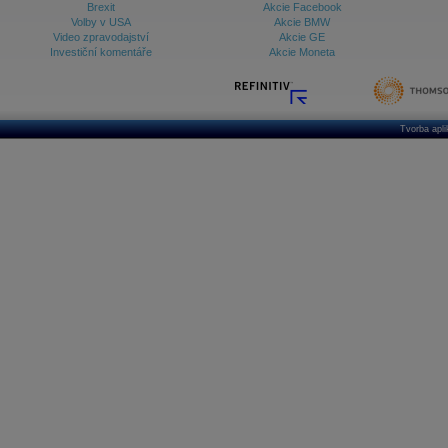
Brexit
Akcie Facebook
Volby v USA
Akcie BMW
Video zpravodajství
Akcie GE
Investiční komentáře
Akcie Moneta
Tvorba apl