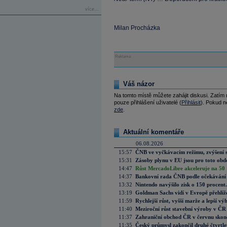
více...
Milan Procházka
Reklama
Váš názor
Na tomto místě můžete zahájit diskusi. Zatím
pouze přihlášení uživatelé (
Přihlásit
). Pokud ne
zde
.
Aktuální komentáře
06.08.2026
15:57
ČNB ve vyčkávacím režimu, zvýšení s
15:31
Zásoby plynu v EU jsou pro toto obdo
14:47
Růst MercadoLibre akceleruje na 50 %
14:37
Bankovní rada ČNB podle očekávání 
13:32
Nintendo navýšilo zisk o 150 procen
13:19
Goldman Sachs vidí v Evropě přehlíže
11:59
Rychlejší růst, vyšší marže a lepší v
11:40
Meziroční růst stavební výroby v ČR
11:37
Zahraniční obchod ČR v červnu skonč
11:35
Český průmysl zakončil druhé čtvrtlet