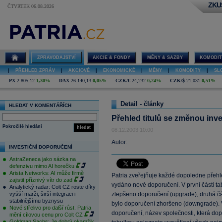
ZKU
ČTVRTEK 06.08.2026
ZPRAVODAJSTVÍ
AKCIE & FONDY
MĚNY & SAZBY
KOMODIT
|
PŘEHLED ZPRÁV
|
AKCIOVÉ
|
EKONOMICKÉ
|
MĚNY
|
KOMODITY
|
SL
PX
2 805,12
1,30%
DAX
26 140,13
0,05%
CZK/€
24,232
0,24%
CZK/$
21,031
0,51%
Detail - články
HLEDAT V KOMENTÁŘÍCH
Přehled titulů se změnou inv
Pokročilé hledání
hledat
08.12.2003 10:00
Autor:
INVESTIČNÍ DOPORUČENÍ
AstraZeneca jako sázka na
defenzivu mimo AI horečku
Arista Networks: AI může firmě
Patria zveřejňuje každé dopoledne přehle
zajistit příznivý vítr do zad
vydáno nové doporučení. V první části ta
Analytický radar: Colt CZ roste díky
vyšší marži, širší integraci i
zlepšeno doporučení (upgrade), druhá čás
stabilnějšímu byznysu
bylo doporučení zhoršeno (downgrade). 
Nové střelivo pro další růst. Patria
doporučení, název společnosti, která dop
mění cílovou cenu pro Colt CZ
Goldman Sachs: Je dobrý okamžik