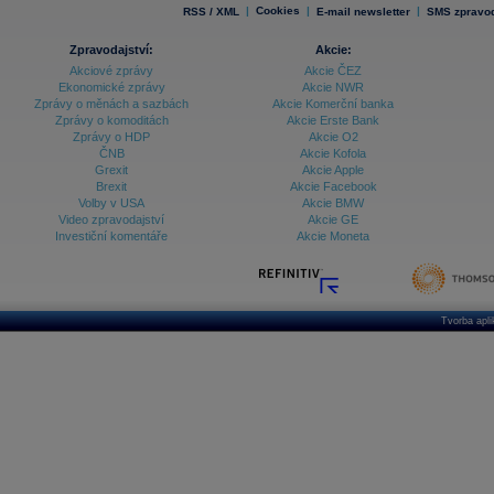
|
Cookies
|
|
RSS / XML
E-mail newsletter
SMS zpravod
Zpravodajství:
Akcie:
Akciové zprávy
Akcie ČEZ
Ekonomické zprávy
Akcie NWR
Zprávy o měnách a sazbách
Akcie Komerční banka
Zprávy o komoditách
Akcie Erste Bank
Zprávy o HDP
Akcie O2
ČNB
Akcie Kofola
Grexit
Akcie Apple
Brexit
Akcie Facebook
Volby v USA
Akcie BMW
Video zpravodajství
Akcie GE
Investiční komentáře
Akcie Moneta
Tvorba apl