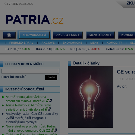
ZKU
ČTVRTEK 06.08.2026
ZPRAVODAJSTVÍ
AKCIE & FONDY
MĚNY & SAZBY
KOMODIT
|
PŘEHLED ZPRÁV
|
AKCIOVÉ
|
EKONOMICKÉ
|
MĚNY
|
KOMODITY
|
SL
PX
2 805,12
1,30%
DAX
26 140,13
0,05%
NDQ
26 348,35
-0,06%
CZK/€
24,232
0,24%
Detail - články
HLEDAT V KOMENTÁŘÍCH
GE se ro
Pokročilé hledání
hledat
19.11.2003 
Autor:
INVESTIČNÍ DOPORUČENÍ
AstraZeneca jako sázka na
defenzivu mimo AI horečku
Arista Networks: AI může firmě
zajistit příznivý vítr do zad
Analytický radar: Colt CZ roste díky
vyšší marži, širší integraci i
stabilnějšímu byznysu
Nové střelivo pro další růst. Patria
mění cílovou cenu pro Colt CZ
Goldman Sachs: Je dobrý okamžik