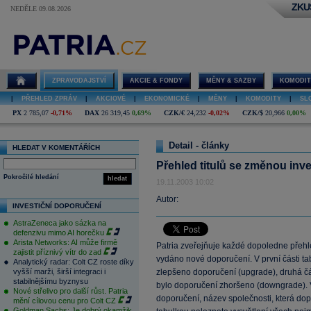
ZKU
NEDĚLE 09.08.2026
ZPRAVODAJSTVÍ
AKCIE & FONDY
MĚNY & SAZBY
KOMODIT
|
PŘEHLED ZPRÁV
|
AKCIOVÉ
|
EKONOMICKÉ
|
MĚNY
|
KOMODITY
|
SL
PX
2 785,07
-0,71%
DAX
26 319,45
0,69%
CZK/€
24,232
-0,02%
CZK/$
20,966
0,00%
Detail - články
HLEDAT V KOMENTÁŘÍCH
Přehled titulů se změnou inv
Pokročilé hledání
hledat
19.11.2003 10:02
Autor:
INVESTIČNÍ DOPORUČENÍ
AstraZeneca jako sázka na
defenzivu mimo AI horečku
Arista Networks: AI může firmě
Patria zveřejňuje každé dopoledne přehle
zajistit příznivý vítr do zad
vydáno nové doporučení. V první části ta
Analytický radar: Colt CZ roste díky
vyšší marži, širší integraci i
zlepšeno doporučení (upgrade), druhá čás
stabilnějšímu byznysu
bylo doporučení zhoršeno (downgrade). 
Nové střelivo pro další růst. Patria
doporučení, název společnosti, která dop
mění cílovou cenu pro Colt CZ
Goldman Sachs: Je dobrý okamžik