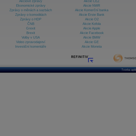
Akciové zprávy
Akcie ČEZ
Ekonomické zprávy
Akcie NWR
Zprávy o měnách a sazbách
Akcie Komerční banka
Zprávy o komoditách
Akcie Erste Bank
Zprávy o HDP
Akcie O2
ČNB
Akcie Kofola
Grexit
Akcie Apple
Brexit
Akcie Facebook
Volby v USA
Akcie BMW
Video zpravodajství
Akcie GE
Investiční komentáře
Akcie Moneta
Tvorba apl