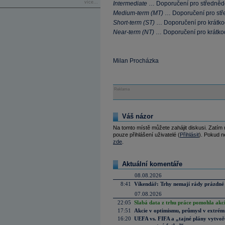
více...
Intermediate
… Doporučení pro středněd
Medium-term (MT)
… Doporučení pro stř
Short-term (ST)
… Doporučení pro krátko
Near-term (NT)
… Doporučení pro krátko
Milan Procházka
Reklama
Váš názor
Na tomto místě můžete zahájit diskusi. Zatím
pouze přihlášení uživatelé (
Přihlásit
). Pokud ne
zde
.
Aktuální komentáře
08.08.2026
8:41
Víkendář: Trhy nemají rády prázdné 
07.08.2026
22:05
Slabá data z trhu práce pomohla akc
17:51
Akcie v optimismu, průmysl v extrémn
16:20
UEFA vs. FIFA a „tajné plány vytvoř