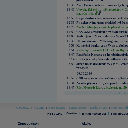
pro samotný fotbal“
15:35
Akce Fedu se odsouvá, americký trh 
14:46
Vysychající řeky a ničivé požáry v E
finanční trhy
12:55
Co je vlastně cílem americké centrál
12:35
Po raketovém růstu přichází vybírán
12:26
Závěr týdne je pro akcie převážně po
11:52
ČEZ, a.s.: Oznámení o výplatě úrok
11:00
Perly týdne: Zlato nahoru a SpaceX 
10:30
Hlavní akcionář Volkswagenu je ve z
8:59
Komerční banka, a.s.: Výpis z obchod
8:51
Výsledky oznámily CSG a Gen Digital
8:47
Rozbřesk: Koruna po holubičím přek
8:14
CSG výrazně překonala odhady. Obran
5:50
Srpen přeje dividendám. CNBC vybírá
výnosem
06.08.2026
15:57
ČNB ve vyčkávacím režimu, zvýšení s
15:31
Zásoby plynu v EU jsou pro toto obdo
14:47
Růst MercadoLibre akceleruje na 50 %
1
2
3
4
O Patria.cz
|
Reklama
|
Mapa Stránek
|
Skupina Patria
|
Kariéra v Patrii
|
Podmínky uží
|
Cookies
|
|
RSS / XML
E-mail newsletter
SMS zpravod
Zpravodajství:
Akcie: