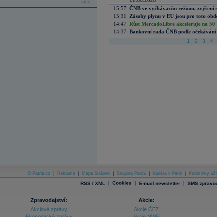
06.08.2026
více...
15:57
ČNB ve vyčkávacím režimu, zvýšení s
15:31
Zásoby plynu v EU jsou pro toto obdo
14:47
Růst MercadoLibre akceleruje na 50 %
14:37
Bankovní rada ČNB podle očekávání 
1
2
3
4
O Patria.cz
|
Reklama
|
Mapa Stránek
|
Skupina Patria
|
Kariéra v Patrii
|
Podmínky uží
|
Cookies
|
|
RSS / XML
E-mail newsletter
SMS zpravod
Zpravodajství:
Akcie:
Akciové zprávy
Akcie ČEZ
Ekonomické zprávy
Akcie NWR