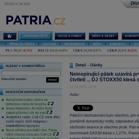
ZKU
PÁTEK 07.08.2026
ZPRAVODAJSTVÍ
AKCIE & FONDY
MĚNY & SAZBY
KOMODIT
|
PŘEHLED ZPRÁV
|
AKCIOVÉ
|
EKONOMICKÉ
|
MĚNY
|
KOMODITY
|
SL
PX
2 785,07
-0,71%
DAX
26 319,45
0,69%
CZK/€
24,239
0,07%
CZK/$
20,974
-0,25%
Detail - články
HLEDAT V KOMENTÁŘÍCH
Neinspirující pátek uzavírá p
čtvtletí ... DJ STOXX50 klesá 
Pokročilé hledání
hledat
17.10.2003 17:59
INVESTIČNÍ DOPORUČENÍ
Autor:
AstraZeneca jako sázka na
defenzivu mimo AI horečku
Arista Networks: AI může firmě
zajistit příznivý vítr do zad
Páteční obchodování bylo všechno, jen n
Analytický radar: Colt CZ roste díky
poměrně dynamicky rostly, odpoledne vša
vyšší marži, širší integraci i
stabilnějšímu byznysu
obchodní seance je všechno jinak. Pan
Nové střelivo pro další růst. Patria
benchmark DAX30 klesá o 1.27%, Franc
mění cílovou cenu pro Colt CZ
Goldman Sachs: Je dobrý okamžik