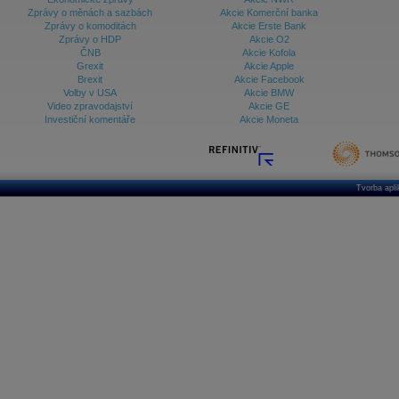
Zprávy o měnách a sazbách
Akcie Komerční banka
Zprávy o komoditách
Akcie Erste Bank
Zprávy o HDP
Akcie O2
ČNB
Akcie Kofola
Grexit
Akcie Apple
Brexit
Akcie Facebook
Volby v USA
Akcie BMW
Video zpravodajství
Akcie GE
Investiční komentáře
Akcie Moneta
Tvorba apl