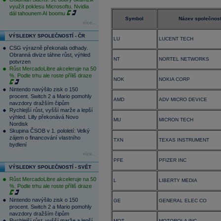
využít poklesu Microsoftu. Nvidia
dál tahounem AI boomu
Symbol
Název společnost
více...
VÝSLEDKY SPOLEČNOSTÍ - ČR
LU
LUCENT TECH
CSG výrazně překonala odhady.
Obranná divize táhne růst, výhled
NT
NORTEL NETWORKS
potvrzen
Růst MercadoLibre akceleruje na 50
%. Podle trhu ale roste příliš draze
NOK
NOKIA CORP
Nintendo navýšilo zisk o 150
procent. Switch 2 a Mario pomohly
AMD
ADV MICRO DEVICE
navzdory dražším čipům
Rychlejší růst, vyšší marže a lepší
výhled. Lilly překonává Novo
MU
MICRON TECH
Nordisk
Skupina ČSOB v 1. pololetí: Velký
zájem o financování vlastního
TXN
TEXAS INSTRUMENT
bydlení
více...
PFE
PFIZER INC
VÝSLEDKY SPOLEČNOSTÍ - SVĚT
Růst MercadoLibre akceleruje na 50
L
LIBERTY MEDIA
%. Podle trhu ale roste příliš draze
Nintendo navýšilo zisk o 150
GE
GENERAL ELEC CO
procent. Switch 2 a Mario pomohly
navzdory dražším čipům
Rychlejší růst, vyšší marže a lepší
MOT
MOTOROLA INC