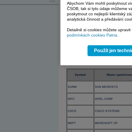
HPQ
HEWLETT-PACKARD
více...
Abychom Vám mohli poskytnout víc
ČSOB, tak si tyto údaje můžeme vz
SBC
SBC COMMS
poskytnout co nejlepší klientský zá
analytická činnost a předávání coo
AGRa
AGERE SYSTEMS
Detailně si cookies můžete upravit
podmínkách cookies Patria
.
JPM
JP MORGAN CHASE
DIS
WALT DISNEY CO
Použít jen techn
Tabulka 2: Nejaktivnější tituly na trhu Na
Symbol
Název společnost
SUNW
SUN MICROSYS
INTC
INTEL CORP
CSCO
CISCO SYSTEMS
MSFT
MICROSOFT CP