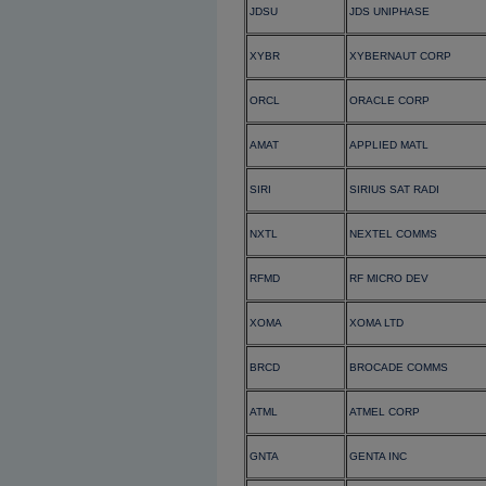
JDSU
JDS UNIPHASE
XYBR
XYBERNAUT CORP
ORCL
ORACLE CORP
AMAT
APPLIED MATL
SIRI
SIRIUS SAT RADI
NXTL
NEXTEL COMMS
RFMD
RF MICRO DEV
XOMA
XOMA LTD
BRCD
BROCADE COMMS
ATML
ATMEL CORP
GNTA
GENTA INC