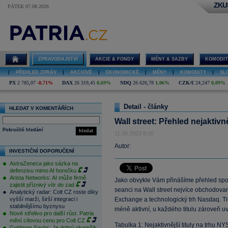
ZKU
PÁTEK 07.08.2026
ZPRAVODAJSTVÍ
AKCIE & FONDY
MĚNY & SAZBY
KOMODIT
|
PŘEHLED ZPRÁV
|
AKCIOVÉ
|
EKONOMICKÉ
|
MĚNY
|
KOMODITY
|
SL
PX
2 785,07
-0,71%
DAX
26 319,45
0,69%
NDQ
26 626,78
1,06%
CZK/€
24,247
0,09%
Detail - články
HLEDAT V KOMENTÁŘÍCH
Wall street: Přehled nejaktivn
Pokročilé hledání
hledat
11.09.2003 8:00
Autor:
INVESTIČNÍ DOPORUČENÍ
AstraZeneca jako sázka na
defenzivu mimo AI horečku
Arista Networks: AI může firmě
Jako obvykle Vám přinášíme přehled spole
zajistit příznivý vítr do zad
seanci na Wall street nejvíce obchodovan
Analytický radar: Colt CZ roste díky
vyšší marži, širší integraci i
Exchange a technologický trh Nasdaq. Tit
stabilnějšímu byznysu
méně aktivní, u každého titulu zároveň
Nové střelivo pro další růst. Patria
mění cílovou cenu pro Colt CZ
Tabulka 1: Nejaktivnější tituly na trhu N
Goldman Sachs: Je dobrý okamžik