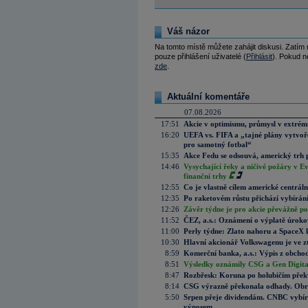
Váš názor
Na tomto místě můžete zahájit diskusi. Zatím
pouze přihlášení uživatelé (
Přihlásit
). Pokud ne
zde
.
Aktuální komentáře
07.08.2026
17:51
Akcie v optimismu, průmysl v extrémn
16:20
UEFA vs. FIFA a „tajné plány vytvoř
pro samotný fotbal“
15:35
Akce Fedu se odsouvá, americký trh 
14:46
Vysychající řeky a ničivé požáry v E
finanční trhy
12:55
Co je vlastně cílem americké centrál
12:35
Po raketovém růstu přichází vybírán
12:26
Závěr týdne je pro akcie převážně po
11:52
ČEZ, a.s.: Oznámení o výplatě úrok
11:00
Perly týdne: Zlato nahoru a SpaceX 
10:30
Hlavní akcionář Volkswagenu je ve z
8:59
Komerční banka, a.s.: Výpis z obchod
8:51
Výsledky oznámily CSG a Gen Digital
8:47
Rozbřesk: Koruna po holubičím přek
8:14
CSG výrazně překonala odhady. Obran
5:50
Srpen přeje dividendám. CNBC vybírá
výnosem