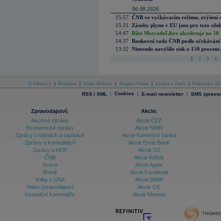
06.08.2026
15:57
ČNB ve vyčkávacím režimu, zvýšení s
15:31
Zásoby plynu v EU jsou pro toto obdo
14:47
Růst MercadoLibre akceleruje na 50 %
14:37
Bankovní rada ČNB podle očekávání 
13:32
Nintendo navýšilo zisk o 150 procen
1
2
3
4
O Patria.cz
|
Reklama
|
Mapa Stránek
|
Skupina Patria
|
Kariéra v Patrii
|
Podmínky uží
|
Cookies
|
|
RSS / XML
E-mail newsletter
SMS zpravod
Zpravodajství:
Akcie:
Akciové zprávy
Akcie ČEZ
Ekonomické zprávy
Akcie NWR
Zprávy o měnách a sazbách
Akcie Komerční banka
Zprávy o komoditách
Akcie Erste Bank
Zprávy o HDP
Akcie O2
ČNB
Akcie Kofola
Grexit
Akcie Apple
Brexit
Akcie Facebook
Volby v USA
Akcie BMW
Video zpravodajství
Akcie GE
Investiční komentáře
Akcie Moneta