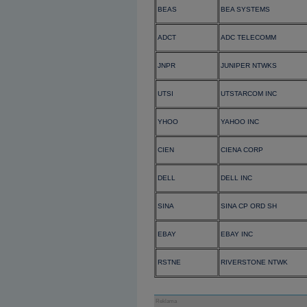
BEAS
BEA SYSTEMS
ADCT
ADC TELECOMM
JNPR
JUNIPER NTWKS
UTSI
UTSTARCOM INC
YHOO
YAHOO INC
CIEN
CIENA CORP
DELL
DELL INC
SINA
SINA CP ORD SH
EBAY
EBAY INC
RSTNE
RIVERSTONE NTWK
Reklama