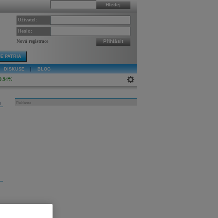
Hledej
Uživatel:
Heslo:
Nová registrace
Přihlásit
E PATRIA
DISKUSE
|
BLOG
0,94%
j
Reklama
a