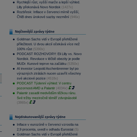
Rychlejší růst, vyšší marže a lepší výhled.
Lilly překonává Novo Nordisk
(1427x)
Rozbřesk: Inflace v červenci mírně vyšší,
ČNB dnes úrokové sazby nezmění
(946x)
Nejčtenější zprávy týdne
Goldman Sachs vidí v Evropě přehlížené
příležitosti. U dvou akcií očekává více než
100% růst
(5390x)
PODCAST ROZHOVORY: Eli Lilly vs. Novo
Nordisk. Revoluce v léčbě obezity je podle
MUDr. Kunové teprve na začátku
(5350x)
AI investor Leopold Aschenbrenner byl po
výrazných ztrátách nucen uzavřít všechny
své akciové pozice
(4518x)
PODCAST Týdenní výhled: V centru
pozornosti AMD a Palantir
(4034x)
Palantir zasadil medvědům těžkou ránu.
Své tržby meziročně téměř zdvojnásobil
(3865x)
Nejdiskutovanější zprávy týdne
Inflace v eurozóně v červenci vzrostla na
2,9 procenta, uvedl v odhadu Eurostat
(5)
Goldman Sachs vidí v Evropě přehlížené