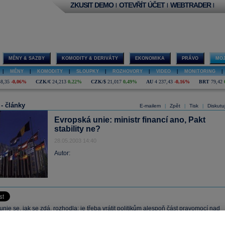
ZKUSIT DEMO
OTEVŘÍT ÚČET
WEBTRADER
|
|
|
MĚNY & SAZBY
KOMODITY & DERIVÁTY
EKONOMIKA
PRÁVO
MOJ
|
MĚNY
|
KOMODITY
|
SLOUPKY
|
ROZHOVORY
|
VIDEO
|
MONITORING
|
48,35
-0,06%
CZK/€
24,213
0,22%
CZK/$
21,017
0,49%
AU
4 237,43
-0,16%
BRT
79,42
 - články
E-mailem
Zpět
Tisk
Diskutu
|
|
|
Evropská unie: ministr financí ano, Pakt
stability ne?
28.05.2003 14:40
Autor:
nie se, jak se zdá, rozhodla: je třeba vrátit politikům alespoň část pravomocí nad
ou politikou, které jim 90. léta vzala. První vlna útočí na nenáviděný Pakt stability 