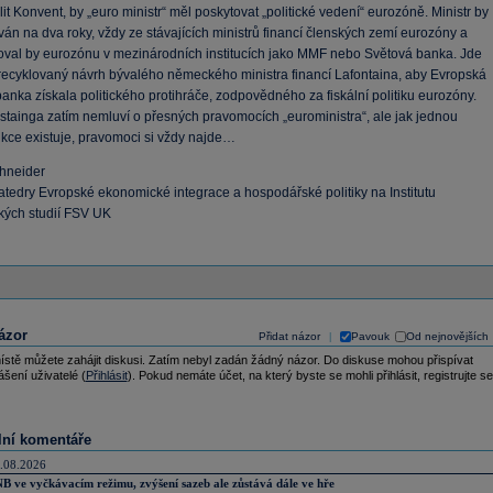
it Konvent, by „euro ministr“ měl poskytovat „politické vedení“ eurozóně. Ministr by
án na dva roky, vždy ze stávajících ministrů financí členských zemí eurozóny a
oval by eurozónu v mezinárodních institucích jako MMF nebo Světová banka. Jde
 recyklovaný návrh bývalého německého ministra financí Lafontaina, aby Evropská
banka získala politického protihráče, zodpovědného za fiskální politiku eurozóny.
stainga zatím nemluví o přesných pravomocích „euroministra“, ale jak jednou
nkce existuje, pravomoci si vždy najde…
hneider
atedry Evropské ekonomické integrace a hospodářské politiky na Institutu
ých studií FSV UK
ázor
Přidat názor
Pavouk
Od nejnovějších
|
ístě můžete zahájit diskusi. Zatím nebyl zadán žádný názor. Do diskuse mohou přispívat
ášení uživatelé (
Přihlásit
). Pokud nemáte účet, na který byste se mohli přihlásit, registrujte se
lní komentáře
.08.2026
B ve vyčkávacím režimu, zvýšení sazeb ale zůstává dále ve hře