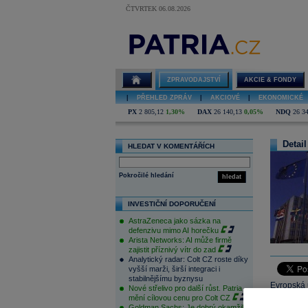
ČTVRTEK 06.08.2026
ZPRAVODAJSTVÍ
AKCIE & FONDY
|
PŘEHLED ZPRÁV
|
AKCIOVÉ
|
EKONOMICKÉ
PX
2 805,12
1,30%
DAX
26 140,13
0,05%
NDQ
26 3
Detail
HLEDAT V KOMENTÁŘÍCH
Pokročilé hledání
hledat
INVESTIČNÍ DOPORUČENÍ
AstraZeneca jako sázka na
defenzivu mimo AI horečku
Arista Networks: AI může firmě
zajistit příznivý vítr do zad
Analytický radar: Colt CZ roste díky
vyšší marži, širší integraci i
stabilnějšímu byznysu
Evropská u
Nové střelivo pro další růst. Patria
mění cílovou cenu pro Colt CZ
hospodářsk
Goldman Sachs: Je dobrý okamžik