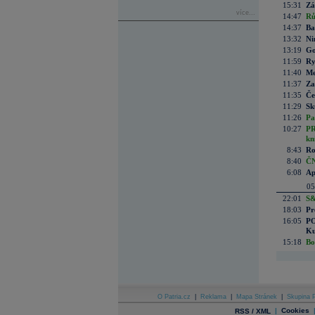
15:31
Zá
více...
14:47
Rů
14:37
Ba
13:32
Ni
13:19
Go
11:59
Ry
11:40
Me
11:37
Za
11:35
Če
11:29
Sk
11:26
Pa
10:27
PR
kn
8:43
Ro
8:40
ČN
6:08
Ap
05
22:01
S&
18:03
Pr
16:05
PO
Ku
15:18
Bo
O Patria.cz
|
Reklama
|
Mapa Stránek
|
Skupina P
|
Cookies
RSS / XML