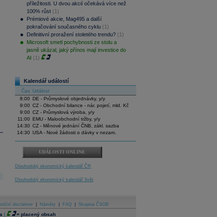
příležitosti. U dvou akcií očekává více než
100% růst
(1)
Prémiové akcie, Mag495 a další
pokračování současného cyklu
(1)
Definitivní proražení stoletého trendu?
(1)
Microsoft smetl pochybnosti ze stolu a
jasně ukázal, jaký přínos mají investice do
AI
(1)
Kalendář událostí
Čas
Událost
8:00
DE - Průmyslové objednávky, y/y
9:00
CZ - Obchodní bilance - nár. pojetí, mld. Kč
9:00
CZ - Průmyslová výroba, y/y
11:00
EMU - Maloobchodní tržby, y/y
14:30
CZ - Měnové jednání ČNB, zákl. sazba
14:30
USA - Nové žádosti o dávky v nezam.
.
UDÁLOSTI ONLINE
Dlouhodobý ekonomický kalendář ČR
Dlouhodobý ekonomický kalendář Svět
stiční disclaimer
|
Náměty
|
FAQ
|
Skupina ČSOB
a
|
=
placený obsah