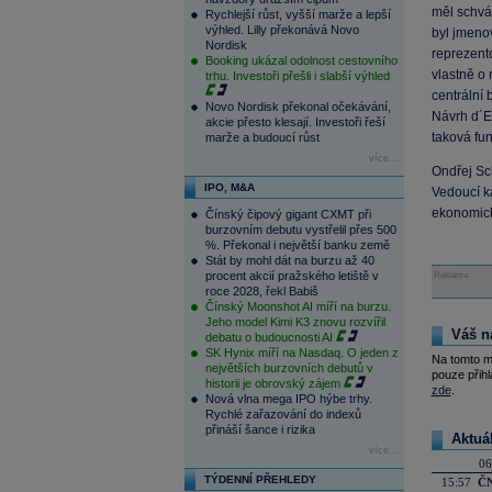
měl schvál
Rychlejší růst, vyšší marže a lepší
výhled. Lilly překonává Novo
byl jmenov
Nordisk
reprezent
Booking ukázal odolnost cestovního
vlastně o
trhu. Investoři přešli i slabší výhled
centrální 
Novo Nordisk překonal očekávání,
Návrh d´E
akcie přesto klesají. Investoři řeší
taková fu
marže a budoucí růst
více...
Ondřej Sc
IPO, M&A
Vedoucí k
ekonomick
Čínský čipový gigant CXMT při
burzovním debutu vystřelil přes 500
%. Překonal i největší banku země
Stát by mohl dát na burzu až 40
procent akcií pražského letiště v
Reklama
roce 2028, řekl Babiš
Čínský Moonshot AI míří na burzu.
Jeho model Kimi K3 znovu rozvířil
Váš n
debatu o budoucnosti AI
SK Hynix míří na Nasdaq. O jeden z
Na tomto m
největších burzovních debutů v
pouze přihl
historii je obrovský zájem
zde
.
Nová vlna mega IPO hýbe trhy.
Rychlé zařazování do indexů
přináší šance i rizika
Aktuá
více...
06
TÝDENNÍ PŘEHLEDY
15:57
ČN