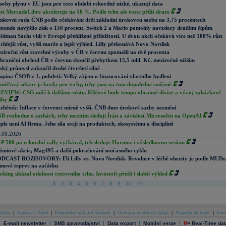
soby plynu v EU jsou pro toto období rekordně nízké, ukazují data
st MercadoLibre akceleruje na 50 %. Podle trhu ale roste příliš draze
nkovní rada ČNB podle očekávání drží základní úrokovou sazbu na 3,75 procentech
ntendo navýšilo zisk o 150 procent. Switch 2 a Mario pomohly navzdory dražším čipům
ldman Sachs vidí v Evropě přehlížené příležitosti. U dvou akcií očekává více než 100% růst
chlejší růst, vyšší marže a lepší výhled. Lilly překonává Novo Nordisk
ziroční růst stavební výroby v ČR v červnu zpomalil na dvě procenta
hraniční obchod ČR v červnu skončil přebytkem 15,5 mld. Kč, meziročně nižším
ský průmysl zakončil druhé čtvrtletí silně
upina ČSOB v 1. pololetí: Velký zájem o financování vlastního bydlení
měťový sektor je brzda pro techy, trhy jsou na tom dopoledne smíšeně
EVIEW: CSG míří k dalšímu růstu. Klíčové bude tempo obranné divize a vývoj zakázkové
ihy
zbřesk: Inflace v červenci mírně vyšší, ČNB dnes úrokové sazby nezmění
B rozhodne o sazbách, trhy mezitím sledují Írán a závislost Microsoftu na OpenAI
ple není AI firma. Jeho síla stojí na produktech, ekosystému a disciplíně
.08.2026
P 500 po rekordní rally vyčkával, trh sleduje Hormuz i výsledkovou sezónu
émiové akcie, Mag495 a další pokračování současného cyklu
DCAST ROZHOVORY: Eli Lilly vs. Novo Nordisk. Revoluce v léčbě obezity je podle MUDr
nové teprve na začátku
oking ukázal odolnost cestovního trhu. Investoři přešli i slabší výhled
1
2
3
4
5
6
7
8
9
10
>>
atria
|
Kariéra v Patrii
|
Podmínky užívání stránek
|
Ochrana osobních údajů
|
Pravidla diskuse
|
Inve
|
|
|
|
|
E-mail newsletter
SMS zpravodajství
Data export
Mobilní verze
R
=
Real-Time dat