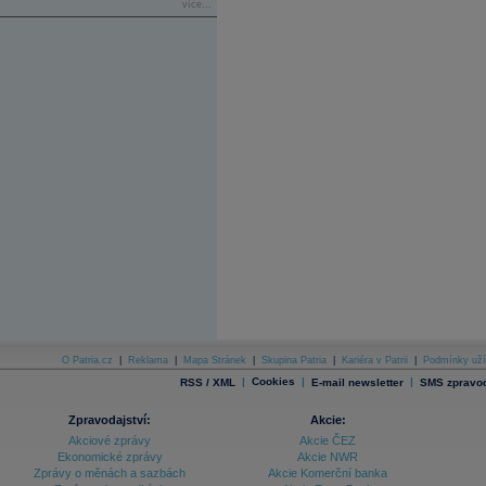
více...
O Patria.cz
|
Reklama
|
Mapa Stránek
|
Skupina Patria
|
Kariéra v Patrii
|
Podmínky uží
|
Cookies
|
|
RSS / XML
E-mail newsletter
SMS zpravod
Zpravodajství:
Akcie:
Akciové zprávy
Akcie ČEZ
Ekonomické zprávy
Akcie NWR
Zprávy o měnách a sazbách
Akcie Komerční banka