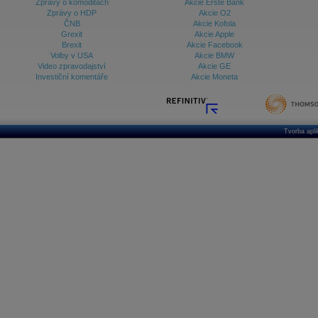
Zprávy o komoditách
Akcie Erste Bank
Zprávy o HDP
Akcie O2
ČNB
Akcie Kofola
Grexit
Akcie Apple
Brexit
Akcie Facebook
Volby v USA
Akcie BMW
Video zpravodajství
Akcie GE
Investiční komentáře
Akcie Moneta
Tvorba apl