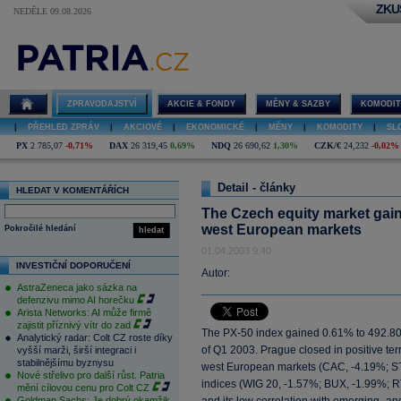
ZKU
NEDĚLE 09.08.2026
ZPRAVODAJSTVÍ
AKCIE & FONDY
MĚNY & SAZBY
KOMODIT
|
PŘEHLED ZPRÁV
|
AKCIOVÉ
|
EKONOMICKÉ
|
MĚNY
|
KOMODITY
|
SL
PX
2 785,07
-0,71%
DAX
26 319,45
0,69%
NDQ
26 690,62
1,30%
CZK/€
24,232
-0,02%
Detail - články
HLEDAT V KOMENTÁŘÍCH
The Czech equity market gain
west European markets
Pokročilé hledání
hledat
01.04.2003 9:40
INVESTIČNÍ DOPORUČENÍ
Autor:
AstraZeneca jako sázka na
defenzivu mimo AI horečku
Arista Networks: AI může firmě
zajistit příznivý vítr do zad
The PX-50 index gained 0.61% to 492.80 
Analytický radar: Colt CZ roste díky
of Q1 2003. Prague closed in positive ter
vyšší marži, širší integraci i
stabilnějšímu byznysu
west European markets (CAC, -4.19%; S
Nové střelivo pro další růst. Patria
indices (WIG 20, -1.57%; BUX, -1.99%; 
mění cílovou cenu pro Colt CZ
Goldman Sachs: Je dobrý okamžik