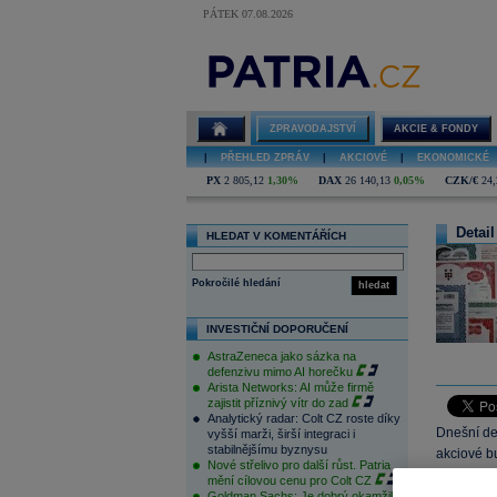
PÁTEK 07.08.2026
ZPRAVODAJSTVÍ
AKCIE & FONDY
|
PŘEHLED ZPRÁV
|
AKCIOVÉ
|
EKONOMICKÉ
PX
2 805,12
1,30%
DAX
26 140,13
0,05%
CZK/€
24,
Detail
HLEDAT V KOMENTÁŘÍCH
Pokročilé hledání
hledat
INVESTIČNÍ DOPORUČENÍ
AstraZeneca jako sázka na
defenzivu mimo AI horečku
Arista Networks: AI může firmě
zajistit příznivý vítr do zad
Analytický radar: Colt CZ roste díky
Dnešní de
vyšší marži, širší integraci i
stabilnějšímu byznysu
akciové bu
Nové střelivo pro další růst. Patria
a dostala 
mění cílovou cenu pro Colt CZ
obchodová
Goldman Sachs: Je dobrý okamžik