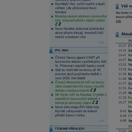
Rychlejší růst, vyšší marže a lepší
Váš n
výhled. Lilly překonává Novo
Nordisk
Na tomto m
Booking ukázal odolnost cestovního
pouze přihl
trhu. Investoři přešli i slabší výhled
zde
.
Novo Nordisk překonal očekávání,
akcie přesto klesají. Investoři řeší
Aktuá
marže a budoucí růst
06
více...
15:57
ČN
IPO, M&A
15:31
Zá
14:47
Rů
Čínský čipový gigant CXMT při
14:37
Ba
burzovním debutu vystřelil přes 500
13:32
Ni
%. Překonal i největší banku země
13:19
Go
Stát by mohl dát na burzu až 40
procent akcií pražského letiště v
11:59
Ry
roce 2028, řekl Babiš
11:40
Me
Čínský Moonshot AI míří na burzu.
11:37
Za
Jeho model Kimi K3 znovu rozvířil
11:35
Če
debatu o budoucnosti AI
11:29
Sk
SK Hynix míří na Nasdaq. O jeden z
11:26
Pa
největších burzovních debutů v
10:27
PR
historii je obrovský zájem
kn
Nová vlna mega IPO hýbe trhy.
Rychlé zařazování do indexů
8:43
Ro
přináší šance i rizika
8:40
ČN
6:08
Ap
více...
05
TÝDENNÍ PŘEHLEDY
22:01
S&