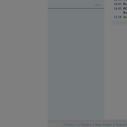
18:03
Pr
více...
16:05
PO
Ku
15:18
Bo
O Patria.cz
|
Reklama
|
Mapa Stránek
|
Skupina P