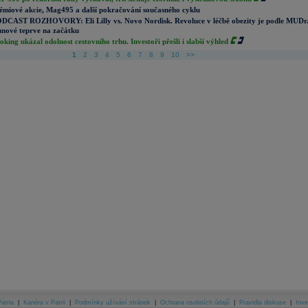
émiové akcie, Mag495 a další pokračování současného cyklu
DCAST ROZHOVORY: Eli Lilly vs. Novo Nordisk. Revoluce v léčbě obezity je podle MUDr
nové teprve na začátku
oking ukázal odolnost cestovního trhu. Investoři přešli i slabší výhled
1
2
3
4
5
6
7
8
9
10
>>
atria
|
Kariéra v Patrii
|
Podmínky užívání stránek
|
Ochrana osobních údajů
|
Pravidla diskuse
|
Inve