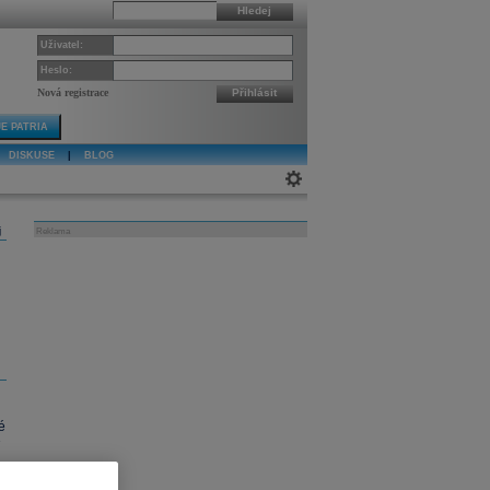
Hledej
Uživatel:
Heslo:
Nová registrace
Přihlásit
E PATRIA
DISKUSE
|
BLOG
j
Reklama
é