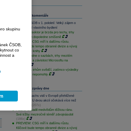
ý
Související komentáře
Skupina ČSOB v 1. pololetí: Velký zájem o
financování vlastního bydlení
pro skupinu
Paměťový sektor je brzda pro techy, trhy
jsou na tom dopoledne smíšeně
PREVIEW: CSG míří k dalšímu růstu.
ránek ČSOB,
Klíčové bude tempo obranné divize a vývoj
kytnout co
zakázkové knihy
innost a
ČNB rozhodne o sazbách, trhy mezitím
sledují Írán a závislost Microsoftu na
OpenAI
Geopolitika trhům svědčí, zatímco výsledky
a
sentimentu nepomohly
u
Nejčtenější zprávy dne
ím
Goldman Sachs vidí v Evropě přehlížené
příležitosti. U dvou akcií očekává více než
100% růst
(207x)
Palantir zasadil medvědům těžkou ránu.
Své tržby meziročně téměř zdvojnásobil
(186x)
PREVIEW: CSG míří k dalšímu růstu.
Klíčové bude tempo obranné divize a vývoj