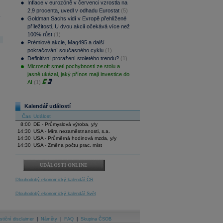
Inflace v eurozóně v červenci vzrostla na
2,9 procenta, uvedl v odhadu Eurostat
(5)
.
Goldman Sachs vidí v Evropě přehlížené
příležitosti. U dvou akcií očekává více než
100% růst
(1)
Prémiové akcie, Mag495 a další
pokračování současného cyklu
(1)
Definitivní proražení stoletého trendu?
(1)
Microsoft smetl pochybnosti ze stolu a
jasně ukázal, jaký přínos mají investice do
AI
(1)
Kalendář událostí
Čas
Událost
8:00
DE - Průmyslová výroba, y/y
14:30
USA - Míra nezaměstnanosti, s.a.
14:30
USA - Průměrná hodinová mzda, y/y
14:30
USA - Změna počtu prac. míst
UDÁLOSTI ONLINE
Dlouhodobý ekonomický kalendář ČR
Dlouhodobý ekonomický kalendář Svět
stiční disclaimer
|
Náměty
|
FAQ
|
Skupina ČSOB