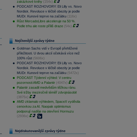
zakázkové knihy
(154x)
PODCAST ROZHOVORY: Eli Lilly vs. Novo
Nordisk. Revoluce v léčbě obezity je podle
MUDr. Kunové teprve na začátku
(116x)
Růst MercadoLibre akceleruje na 50 %.
Podle trhu ale roste příliš draze
(54x)
Nejčtenější zprávy týdne
Goldman Sachs vidí v Evropě přehlížené
příležitosti. U dvou akcií očekává více než
100% růst
(5606x)
PODCAST ROZHOVORY: Eli Lilly vs. Novo
Nordisk. Revoluce v léčbě obezity je podle
MUDr. Kunové teprve na začátku
(5472x)
PODCAST Týdenní výhled: V centru
pozornosti AMD a Palantir
(4047x)
Palantir zasadil medvědům těžkou ránu.
Své tržby meziročně téměř zdvojnásobil
(3875x)
AMD zklamalo výhledem, SpaceX vyděsila
cenovkou za AI. Naopak optimismus
podporují naděje na otevření Hormuzu
(2936x)
Nejdiskutovanější zprávy týdne