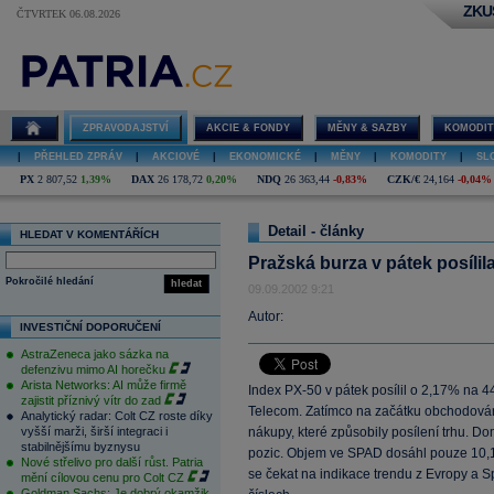
ZKU
ČTVRTEK 06.08.2026
ZPRAVODAJSTVÍ
AKCIE & FONDY
MĚNY & SAZBY
KOMODIT
|
PŘEHLED ZPRÁV
|
AKCIOVÉ
|
EKONOMICKÉ
|
MĚNY
|
KOMODITY
|
SL
PX
2 807,52
1,39%
DAX
26 178,72
0,20%
NDQ
26 363,44
-0,83%
CZK/€
24,164
-0,04%
Detail - články
HLEDAT V KOMENTÁŘÍCH
Pražská burza v pátek posíli
Pokročilé hledání
hledat
09.09.2002 9:21
Autor:
INVESTIČNÍ DOPORUČENÍ
AstraZeneca jako sázka na
defenzivu mimo AI horečku
Arista Networks: AI může firmě
Index PX-50 v pátek posílil o 2,17% na 
zajistit příznivý vítr do zad
Telecom. Zatímco na začátku obchodování 
Analytický radar: Colt CZ roste díky
vyšší marži, širší integraci i
nákupy, které způsobily posílení trhu. D
stabilnějšímu byznysu
pozic. Objem ve SPAD dosáhl pouze 10,
Nové střelivo pro další růst. Patria
se čekat na indikace trendu z Evropy a 
mění cílovou cenu pro Colt CZ
Goldman Sachs: Je dobrý okamžik