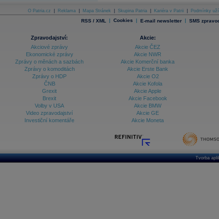
O Patria.cz
|
Reklama
|
Mapa Stránek
|
Skupina Patria
|
Kariéra v Patrii
|
Podmínky uží
|
Cookies
|
|
RSS / XML
E-mail newsletter
SMS zpravod
Zpravodajství:
Akcie:
Akciové zprávy
Akcie ČEZ
Ekonomické zprávy
Akcie NWR
Zprávy o měnách a sazbách
Akcie Komerční banka
Zprávy o komoditách
Akcie Erste Bank
Zprávy o HDP
Akcie O2
ČNB
Akcie Kofola
Grexit
Akcie Apple
Brexit
Akcie Facebook
Volby v USA
Akcie BMW
Video zpravodajství
Akcie GE
Investiční komentáře
Akcie Moneta
Tvorba apl