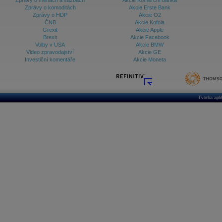
Zprávy o měnách a sazbách
Akcie Komerční banka
Zprávy o komoditách
Akcie Erste Bank
Zprávy o HDP
Akcie O2
ČNB
Akcie Kofola
Grexit
Akcie Apple
Brexit
Akcie Facebook
Volby v USA
Akcie BMW
Video zpravodajství
Akcie GE
Investiční komentáře
Akcie Moneta
Tvorba apl