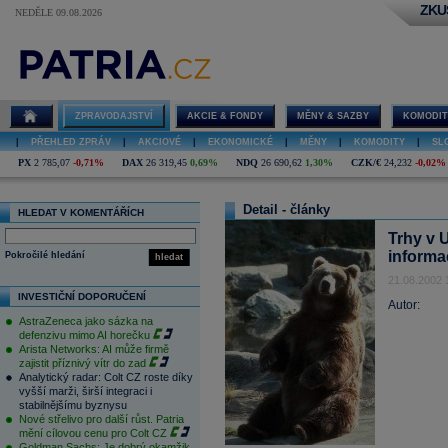
ZKU
NEDĚLE 09.08.2026
ZPRAVODAJSTVÍ
AKCIE & FONDY
MĚNY & SAZBY
KOMODIT
|
PŘEHLED ZPRÁV
|
AKCIOVÉ
|
EKONOMICKÉ
|
MĚNY
|
KOMODITY
|
SL
PX
2 785,07
-0,71%
DAX
26 319,45
0,69%
NDQ
26 690,62
1,30%
CZK/€
24,232
-0,02%
Detail - články
HLEDAT V KOMENTÁŘÍCH
Trhy v 
informa
Pokročilé hledání
hledat
21.08.2002 
INVESTIČNÍ DOPORUČENÍ
Autor:
AstraZeneca jako sázka na
defenzivu mimo AI horečku
Arista Networks: AI může firmě
zajistit příznivý vítr do zad
Analytický radar: Colt CZ roste díky
vyšší marži, širší integraci i
stabilnějšímu byznysu
Nové střelivo pro další růst. Patria
mění cílovou cenu pro Colt CZ
Goldman Sachs: Je dobrý okamžik