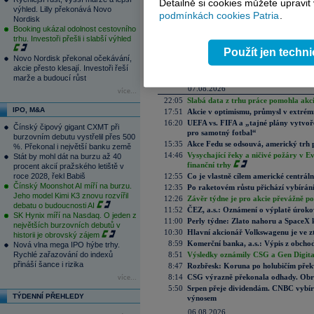
Detailně si cookies můžete upravit
výhled. Lilly překonává Novo
podmínkách cookies Patria
.
Nordisk
Aktuální komentáře
Booking ukázal odolnost cestovního
09.08.2026
trhu. Investoři přešli i slabší výhled
8:35
Víkendář: Nebojte se, Warsh ve skute
Použít jen techn
Novo Nordisk překonal očekávání,
08.08.2026
akcie přesto klesají. Investoři řeší
8:41
Víkendář: Trhy nemají rády prázdné 
marže a budoucí růst
07.08.2026
více...
22:05
Slabá data z trhu práce pomohla akc
IPO, M&A
17:51
Akcie v optimismu, průmysl v extrémn
16:20
UEFA vs. FIFA a „tajné plány vytvoř
Čínský čipový gigant CXMT při
pro samotný fotbal“
burzovním debutu vystřelil přes 500
15:35
Akce Fedu se odsouvá, americký trh 
%. Překonal i největší banku země
14:46
Vysychající řeky a ničivé požáry v E
Stát by mohl dát na burzu až 40
finanční trhy
procent akcií pražského letiště v
roce 2028, řekl Babiš
12:55
Co je vlastně cílem americké centrál
Čínský Moonshot AI míří na burzu.
12:35
Po raketovém růstu přichází vybírán
Jeho model Kimi K3 znovu rozvířil
12:26
Závěr týdne je pro akcie převážně po
debatu o budoucnosti AI
11:52
ČEZ, a.s.: Oznámení o výplatě úrok
SK Hynix míří na Nasdaq. O jeden z
11:00
Perly týdne: Zlato nahoru a SpaceX 
největších burzovních debutů v
10:30
Hlavní akcionář Volkswagenu je ve z
historii je obrovský zájem
8:59
Komerční banka, a.s.: Výpis z obchod
Nová vlna mega IPO hýbe trhy.
Rychlé zařazování do indexů
8:51
Výsledky oznámily CSG a Gen Digital
přináší šance i rizika
8:47
Rozbřesk: Koruna po holubičím přek
8:14
CSG výrazně překonala odhady. Obran
více...
5:50
Srpen přeje dividendám. CNBC vybírá
TÝDENNÍ PŘEHLEDY
výnosem
06.08.2026