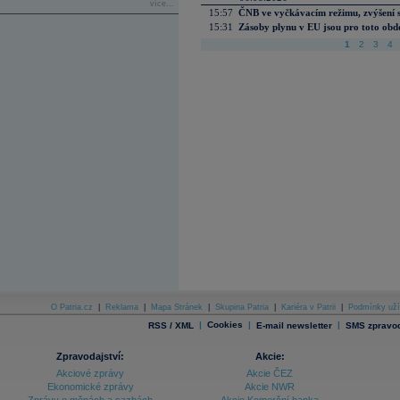
více...
15:57
ČNB ve vyčkávacím režimu, zvýšení s
15:31
Zásoby plynu v EU jsou pro toto obdo
1
2
3
4
O Patria.cz
|
Reklama
|
Mapa Stránek
|
Skupina Patria
|
Kariéra v Patrii
|
Podmínky uží
|
Cookies
|
|
RSS / XML
E-mail newsletter
SMS zpravod
Zpravodajství:
Akcie:
Akciové zprávy
Akcie ČEZ
Ekonomické zprávy
Akcie NWR