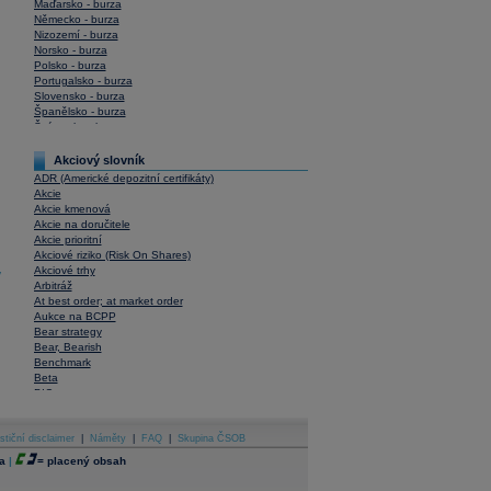
Maďarsko - burza
Německo - burza
Nizozemí - burza
Norsko - burza
Polsko - burza
Portugalsko - burza
Slovensko - burza
Španělsko - burza
Švýcarsko - burza
USA - burza
Akciový slovník
ADR (Americké depozitní certifikáty)
Akcie
Akcie kmenová
Akcie na doručitele
Akcie prioritní
Akciové riziko (Risk On Shares)
Akciové trhy
y
Arbitráž
At best order; at market order
Aukce na BCPP
Bear strategy
Bear, Bearish
Benchmark
Beta
BIC
Blokové obchody
Blue chips
stiční disclaimer
Bonita
|
Náměty
|
FAQ
|
Skupina ČSOB
Book To Bill Ratio
a
|
=
placený obsah
Book Value
Bookbuilding