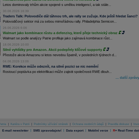
Letos dominovaly trhům akcie spojené s umělou inteligencí, a tak stále...
30.06.2026 16:39
Traders Talk: Polovodiče dál táhnou trh, ale rally se zužuje. Kde ještě hledat šanci?
Polovodičový sektor má za sebou mimořádnou rally. Philadelphia Semicon...
26.06.2026 6:06
Walmart jako kombinace růstu a defenzivy, které přeje technický obraz
Walmart se podle analýzy Patrie profiluje jako zajímavá kombinace růst...
18.06.2026 10:00
Silné vyhlídky pro Amazon. Akcii podepřely klíčové supporty
Přestože akcie Amazonu si letos nevedou špatně, v posledních týdnech d...
04.06.2026 13:06
RWE: Korekce může odeznít, na silné pozici se nic nemění
Rostoucí poptávka po elektrifikaci může zajistit společnosti RWE dlouh...
… další zpráv
atria
|
Kariéra v Patrii
|
Podmínky užívání stránek
|
Ochrana osobních údajů
|
Pravidla diskuse
|
Inve
|
|
|
|
|
E-mail newsletter
SMS zpravodajství
Data export
Mobilní verze
R
=
Real-Time dat