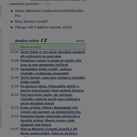
36 276,43
0,39
americkém akciovém t
Composite
...více
Index
Jedna zajímavost a jedna teorie předraženého
XETRA
trhu
Tecdax
4 076,97
1,90
Nový akciový normál?
Performance
index
Odkupy míří k dalšímu rekordu. Hurá?
Analýzy online
Archiv
Název analýzy
12:26
Závěr týdne je pro akcie převážně pozitivní
při vyčkávání na nová data
11:26
Paměťový sektor je brzda pro techy, trhy
jsou na tom dopoledne smíšeně
11:19
Geopolitika trhům svědčí, zatímco
výsledky sentimentu nepomohly
11:46
Techy fungují, ropa moc nezlobí a výsledky
trhům svědčí
11:24
Po depresi mánie. Polovodiče otočily a
dnešní pokračování růstu podpoří Amazon
11:15
Fed nezvyšuje sazby, ale nejistotu,
výsledky velkých techů jsou smíšené a
akcie převážně zelené
11:13
Erste zvýšila výhled i dlouhodobé cíle,
výnosy ale zaostaly za očekáváním trhu
11:12
Komerční banka překonala očekávání a
zlepšila výhled. Hlavní výnosy však
zůstávají pod tlakem
12:37
Klid na Blízkém východě skončil a SK
Hynix nepřesvědčil. Čeká se na Fed a