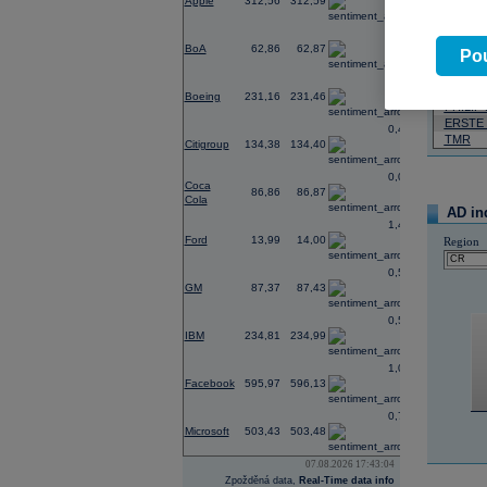
Apple
312,56
312,59
-0,21
07.08.2026
BoA
62,86
62,87
Pou
Název
-0,37
ČEZ
Boeing
231,16
231,46
PHILIP
ERSTE
0,42
TMR
Citigroup
134,38
134,40
0,02
Coca
86,86
86,87
Cola
AD in
1,49
Ford
13,99
14,00
Region
0,55
GM
87,37
87,43
0,59
IBM
234,81
234,99
1,05
Facebook
595,97
596,13
0,71
Microsoft
503,43
503,48
07.08.2026 17:43:04
Zpožděná data,
Real-Time data info