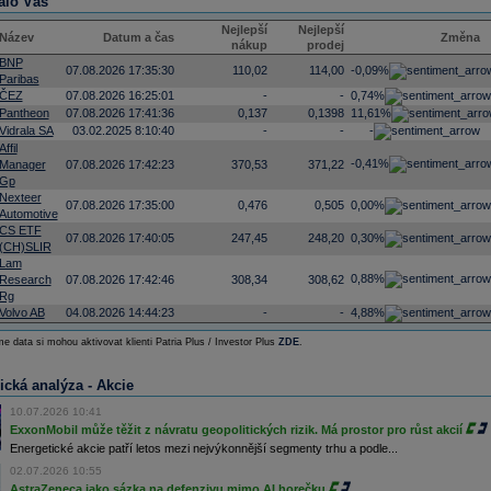
alo Vás
Nejlepší
Nejlepší
Název
Datum a čas
Změna
nákup
prodej
BNP
07.08.2026 17:35:30
110,02
114,00
-0,09%
Paribas
ČEZ
07.08.2026 16:25:01
-
-
0,74%
Pantheon
07.08.2026 17:41:36
0,137
0,1398
11,61%
Vidrala SA
03.02.2025 8:10:40
-
-
-
Affil
-0,41%
Manager
07.08.2026 17:42:23
370,53
371,22
Gp
Nexteer
07.08.2026 17:35:00
0,476
0,505
0,00%
Automotive
CS ETF
07.08.2026 17:40:05
247,45
248,20
0,30%
(CH)SLIR
Lam
0,88%
Research
07.08.2026 17:42:46
308,34
308,62
Rg
Volvo AB
04.08.2026 14:44:23
-
-
4,88%
e data si mohou aktivovat klienti Patria Plus / Investor Plus
ZDE
.
ická analýza - Akcie
10.07.2026 10:41
ExxonMobil může těžit z návratu geopolitických rizik. Má prostor pro růst akcií
Energetické akcie patří letos mezi nejvýkonnější segmenty trhu a podle...
02.07.2026 10:55
AstraZeneca jako sázka na defenzivu mimo AI horečku