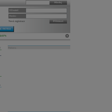
Hledej
Uživatel:
Heslo:
Nová registrace
Přihlásit
E PATRIA
4,61%
Reklama
m