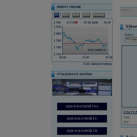
INDEXY ONLINE
Reklama
PX
BUX
WIG
DAX
Nasdaq
Výkon 
Index:
Další
akciové indexy
VÝSLEDKOVÁ SEZÓNA
2Q26 KALENDÁŘ USA
COLTC
ISIN:
2Q26 KALENDÁŘ EU
RIC:
2Q26 KALENDÁŘ ČR