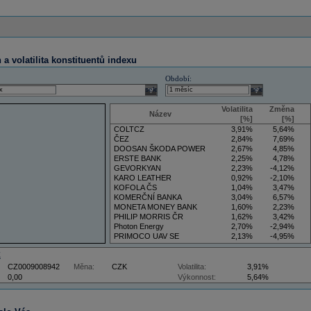
a volatilita konstituentů indexu
Období:
select
select
Volatilita
Změna
Název
[%]
[%]
COLTCZ
3,91%
5,64%
ČEZ
2,84%
7,69%
DOOSAN ŠKODA POWER
2,67%
4,85%
ERSTE BANK
2,25%
4,78%
GEVORKYAN
2,23%
-4,12%
KARO LEATHER
0,92%
-2,10%
KOFOLA ČS
1,04%
3,47%
KOMERČNÍ BANKA
3,04%
6,57%
MONETA MONEY BANK
1,60%
2,23%
PHILIP MORRIS ČR
1,62%
3,42%
Photon Energy
2,70%
-2,94%
PRIMOCO UAV SE
2,13%
-4,95%
VIG
4,09%
11,61%
Z
CZ0009008942
Měna:
CZK
Volatilita:
3,91%
0,00
Výkonnost:
5,64%