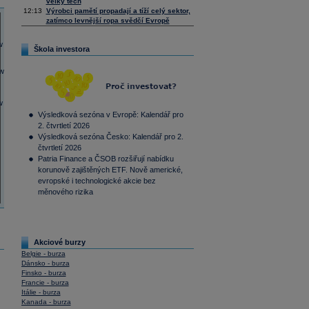
velký tech
12:13
Výrobci pamětí propadají a tíží celý sektor,
zatímco levnější ropa svědčí Evropě
Škola investora
Výsledková sezóna v Evropě: Kalendář pro
2. čtvrtletí 2026
Výsledková sezóna Česko: Kalendář pro 2.
čtvrtletí 2026
Patria Finance a ČSOB rozšiřují nabídku
korunově zajištěných ETF. Nově americké,
evropské i technologické akcie bez
měnového rizika
Akciové burzy
Belgie - burza
Dánsko - burza
Finsko - burza
Francie - burza
Itálie - burza
Kanada - burza