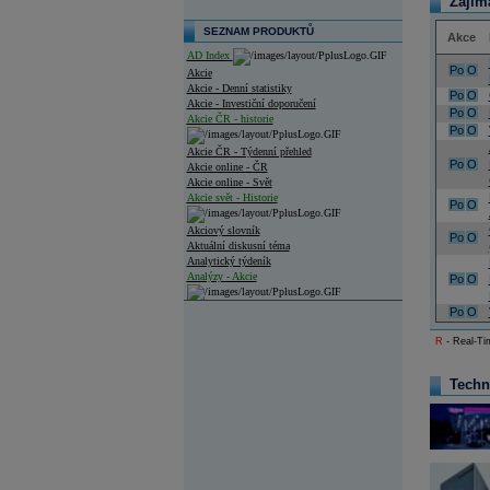
Zajím
SEZNAM PRODUKTŮ
Akce
AD Index
Po
O
Akcie
Akcie - Denní statistiky
Po
O
Akcie - Investiční doporučení
Po
O
Akcie ČR - historie
Po
O
Akcie ČR - Týdenní přehled
Po
O
Akcie online - ČR
Akcie online - Svět
Akcie svět - Historie
Po
O
Akciový slovník
Po
O
Aktuální diskusní téma
Analytický týdeník
Analýzy - Akcie
Po
O
Analýzy společností - ČR
Po
O
Analýzy společností - Střední Evropa
R
- Real-Tim
Analýzy společností - Svět
Techn
Ankety a diskuze
Archiv - Analýzy online
Archiv - Deník událostí
Archiv - Flash analýzy (svět)