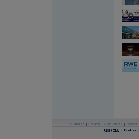
Archiv - Globální makroekonomické přehledy
Archiv - Horké Zprávy
Archiv - Kalendář událostí
Archiv - Měnová politika
Archiv - Měsíční makroekonomické přehledy
Archiv - Souhrnné zprávy o vývoji ČR
Archiv - Treasury alerty
Archiv - Vývoj české koruny
Archiv analýz - Makroukazatele
Cenové indexy
Cenový kalkulátor
Ceny průmyslových výrobců - Data a prognózy
(ČR)
Ceny průmyslových výrobců - Graf (ČR)
Ceny průmyslových výrobců - Kalendář (ČR)
Ceny průmyslových výrobců - Zpravodajství
CORPORATE WEB SOLUTION
DATA EXPORT
Databanka - Akcie
O Patria.cz
|
Reklama
|
Mapa Stránek
|
Skupina P
Databanka - Ceny
|
Cookies
RSS / XML
Databanka - Ekonomický růst