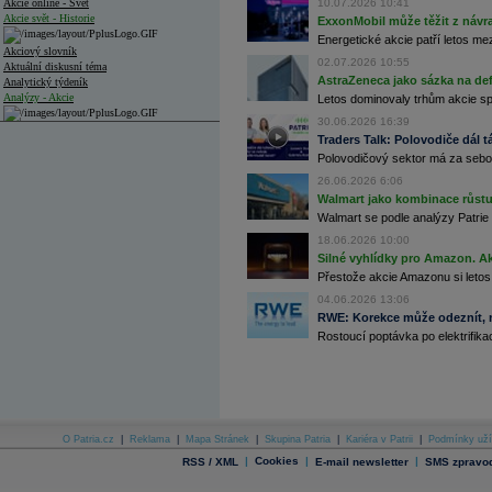
Akcie online - Svět
10.07.2026 10:41
Akcie svět - Historie
ExxonMobil může těžit z návrat
Energetické akcie patří letos me
Akciový slovník
02.07.2026 10:55
Aktuální diskusní téma
AstraZeneca jako sázka na de
Analytický týdeník
Analýzy - Akcie
Letos dominovaly trhům akcie spoj
30.06.2026 16:39
Analýzy společností - ČR
Traders Talk: Polovodiče dál tá
Polovodičový sektor má za sebou
Analýzy společností - Střední Evropa
26.06.2026 6:06
Analýzy společností - Svět
Walmart jako kombinace růstu 
Walmart se podle analýzy Patrie 
Ankety a diskuze
18.06.2026 10:00
Archiv - Analýzy online
Silné vyhlídky pro Amazon. Ak
Archiv - Deník událostí
Přestože akcie Amazonu si letos
Archiv - Flash analýzy (svět)
04.06.2026 13:06
RWE: Korekce může odeznít, n
Archiv - Globální makroekonomické přehledy
Rostoucí poptávka po elektrifikac
Archiv - Horké Zprávy
Archiv - Kalendář událostí
Archiv - Měnová politika
Archiv - Měsíční makroekonomické přehledy
O Patria.cz
|
Reklama
|
Mapa Stránek
|
Skupina Patria
|
Kariéra v Patrii
|
Podmínky uží
Archiv - Souhrnné zprávy o vývoji ČR
|
Cookies
|
|
RSS / XML
E-mail newsletter
SMS zpravod
Archiv - Treasury alerty