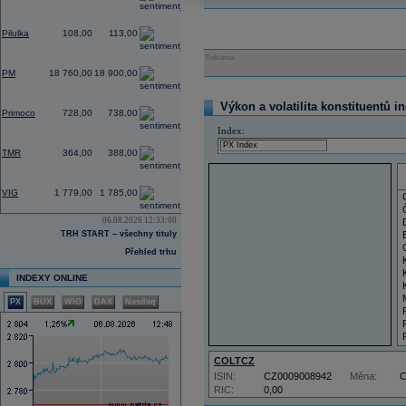
2,80
Pilulka
108,00
113,00
Reklama
0,75
PM
18 760,00
18 900,00
0,00
Výkon a volatilita konstituentů i
Primoco
728,00
738,00
Index:
0,00
TMR
364,00
388,00
4,27
VIG
1 779,00
1 785,00
06.08.2026 12:33:00
TRH START – všechny tituly
Přehled trhu
INDEXY ONLINE
PX
BUX
WIG
DAX
Nasdaq
COLTCZ
ISIN:
CZ0009008942
Měna:
RIC:
0,00