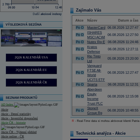
Zajímalo Vás
Další
akciové indexy
Akce
Název
Datum a čas
VÝSLEDKOVÁ SEZÓNA
Po
O
MasterCard
06.08.2026 12:27:47
ISHARES
Po
O
06.08.2026 12:27:50
MSCI ACWI
Po
O
Nutex Rg-E
06.08.2026 11:24:46
Kratos
Po
O
06.08.2026 12:27:11
Defense
Rio Tinto
2Q26 KALENDÁŘ USA
Po
O
05.08.2026 23:20:00
Ltd
Vanguard
2Q26 KALENDÁŘ EU
FTSE All-
Po
O
06.08.2026 12:27:47
World
UCITS ETF
2Q26 KALENDÁŘ ČR
Po
O
Sparta
06.08.2026 11:12:31
Aberdeen
Equity
Po
O
06.08.2026 12:15:08
SEZNAM PRODUKTŮ
Income
Trust PLC
AD Index
StoneX
Akcie
Po
O
06.08.2026 10:48:55
Group Rg
Akcie - Denní statistiky
Akcie - Investiční doporučení
R
- Real-Time data si mohou aktivovat klienti Patria
Akcie ČR - historie
Akcie ČR - Týdenní přehled
Technická analýza - Akcie
Akcie online - ČR