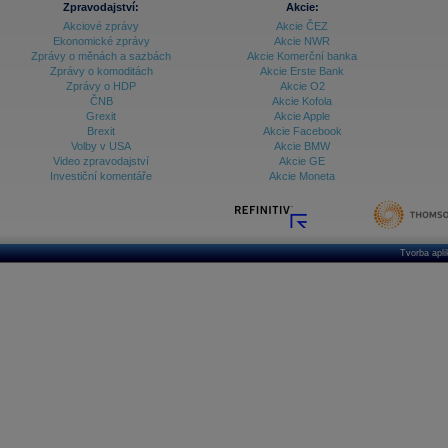
Zpravodajství:
Akcie:
Akciové zprávy
Akcie ČEZ
Archiv - Vývoj české koruny
Ekonomické zprávy
Akcie NWR
Zprávy o měnách a sazbách
Akcie Komerční banka
Archiv analýz - Makroukazatele
Zprávy o komoditách
Akcie Erste Bank
Zprávy o HDP
Akcie O2
Cenové indexy
Cenový kalkulátor
ČNB
Akcie Kofola
Ceny průmyslových výrobců - Data a prognózy
Grexit
Akcie Apple
(ČR)
Brexit
Akcie Facebook
Ceny průmyslových výrobců - Graf (ČR)
Volby v USA
Akcie BMW
Ceny průmyslových výrobců - Kalendář (ČR)
Video zpravodajství
Akcie GE
Ceny průmyslových výrobců - Zpravodajství
Investiční komentáře
Akcie Moneta
CORPORATE WEB SOLUTION
DATA EXPORT
Databanka - Akcie
Databanka - Ceny
Tvorba apl
Databanka - Ekonomický růst
Databanka - Indexy
Databanka - Měnové kurzy
Databanka - Trh práce
Databanka - Úrokové sazby
Databanka - Veřejné rozpočty