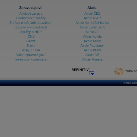
Zpravodajství:
Akcie:
Archiv - Vývoj české koruny
Akciové zprávy
Akcie ČEZ
Archiv analýz - Makroukazatele
Ekonomické zprávy
Akcie NWR
Zprávy o měnách a sazbách
Akcie Komerční banka
Cenové indexy
Zprávy o komoditách
Akcie Erste Bank
Cenový kalkulátor
Zprávy o HDP
Akcie O2
Ceny průmyslových výrobců - Data a prognózy
ČNB
Akcie Kofola
(ČR)
Grexit
Akcie Apple
Ceny průmyslových výrobců - Graf (ČR)
Brexit
Akcie Facebook
Ceny průmyslových výrobců - Kalendář (ČR)
Volby v USA
Akcie BMW
Ceny průmyslových výrobců - Zpravodajství
Video zpravodajství
Akcie GE
CORPORATE WEB SOLUTION
Investiční komentáře
Akcie Moneta
DATA EXPORT
Databanka - Akcie
Databanka - Ceny
Tvorba apl
Databanka - Ekonomický růst
Databanka - Indexy
Databanka - Měnové kurzy
Databanka - Trh práce
Databanka - Úrokové sazby
Databanka - Veřejné rozpočty