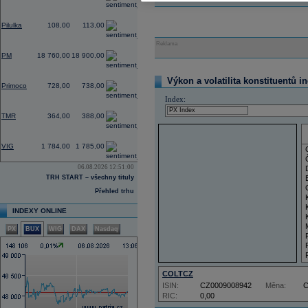
2,80
Pilulka
108,00
113,00
Reklama
0,75
PM
18 760,00
18 900,00
0,00
Výkon a volatilita konstituentů i
Primoco
728,00
738,00
Index:
0,00
TMR
364,00
388,00
4,39
VIG
1 784,00
1 785,00
06.08.2026 12:51:00
TRH START – všechny tituly
Přehled trhu
INDEXY ONLINE
PX
BUX
WIG
DAX
Nasdaq
COLTCZ
ISIN:
CZ0009008942
Měna:
RIC:
0,00