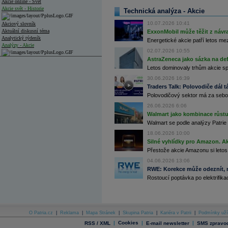
Akcie online - Svět
Akcie svět - Historie
Technická analýza - Akcie
10.07.2026 10:41
Akciový slovník
Aktuální diskusní téma
ExxonMobil může těžit z návrat
Analytický týdeník
Energetické akcie patří letos me
Analýzy - Akcie
02.07.2026 10:55
AstraZeneca jako sázka na de
Analýzy společností - ČR
Letos dominovaly trhům akcie spoj
Analýzy společností - Střední Evropa
30.06.2026 16:39
Traders Talk: Polovodiče dál tá
Analýzy společností - Svět
Polovodičový sektor má za sebou
26.06.2026 6:06
Ankety a diskuze
Archiv - Analýzy online
Walmart jako kombinace růstu 
Archiv - Deník událostí
Walmart se podle analýzy Patrie 
18.06.2026 10:00
Archiv - Flash analýzy (svět)
Silné vyhlídky pro Amazon. Ak
Přestože akcie Amazonu si letos
Archiv - Globální makroekonomické přehledy
04.06.2026 13:06
Archiv - Horké Zprávy
RWE: Korekce může odeznít, n
Archiv - Kalendář událostí
Rostoucí poptávka po elektrifikac
Archiv - Měnová politika
Archiv - Měsíční makroekonomické přehledy
Archiv - Souhrnné zprávy o vývoji ČR
O Patria.cz
|
Reklama
|
Mapa Stránek
|
Skupina Patria
|
Kariéra v Patrii
|
Podmínky uží
|
Cookies
|
|
RSS / XML
E-mail newsletter
SMS zpravod
Archiv - Treasury alerty