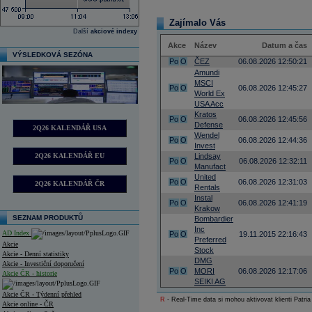
Zajímalo Vás
Další
akciové indexy
Akce
Název
Datum a čas
VÝSLEDKOVÁ SEZÓNA
Po
O
ČEZ
06.08.2026 12:50:21
Amundi
MSCI
Po
O
06.08.2026 12:45:27
World Ex
USA Acc
Kratos
Po
O
06.08.2026 12:45:56
Defense
2Q26 KALENDÁŘ USA
Wendel
Po
O
06.08.2026 12:44:36
Invest
2Q26 KALENDÁŘ EU
Lindsay
Po
O
06.08.2026 12:32:11
Manufact
United
Po
O
06.08.2026 12:31:03
2Q26 KALENDÁŘ ČR
Rentals
Instal
Po
O
06.08.2026 12:41:19
Krakow
SEZNAM PRODUKTŮ
Bombardier
Inc
AD Index
Po
O
19.11.2015 22:16:43
Preferred
Akcie
Stock
Akcie - Denní statistiky
DMG
Akcie - Investiční doporučení
Po
O
MORI
06.08.2026 12:17:06
Akcie ČR - historie
SEIKI AG
Akcie ČR - Týdenní přehled
R
- Real-Time data si mohou aktivovat klienti Patria
Akcie online - ČR