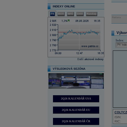
INDEXY ONLINE
PX
BUX
WIG
DAX
Nasdaq
Reklama
Výkon 
Index:
Další
akciové indexy
VÝSLEDKOVÁ SEZÓNA
2Q26 KALENDÁŘ USA
2Q26 KALENDÁŘ EU
COLTC
ISIN:
2Q26 KALENDÁŘ ČR
RIC: