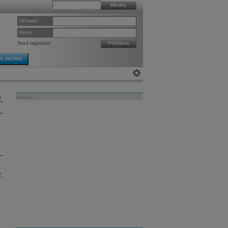
Hledej
Uživatel:
Heslo:
Nová registrace
Přihlásit
E PATRIA
Reklama
m