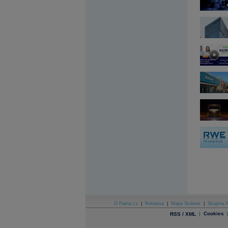
Archiv - Globální makroekonomické přehledy
Archiv - Horké Zprávy
Archiv - Kalendář událostí
Archiv - Měnová politika
Archiv - Měsíční makroekonomické přehledy
Archiv - Souhrnné zprávy o vývoji ČR
Archiv - Treasury alerty
Archiv - Vývoj české koruny
Archiv analýz - Makroukazatele
Cenové indexy
Cenový kalkulátor
Ceny průmyslových výrobců - Data a prognózy
(ČR)
Ceny průmyslových výrobců - Graf (ČR)
Ceny průmyslových výrobců - Kalendář (ČR)
Ceny průmyslových výrobců - Zpravodajství
CORPORATE WEB SOLUTION
DATA EXPORT
Databanka - Akcie
O Patria.cz
|
Reklama
|
Mapa Stránek
|
Skupina P
Databanka - Ceny
|
Cookies
RSS / XML
Databanka - Ekonomický růst