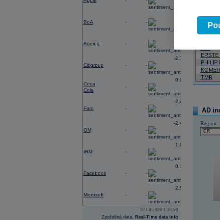
Apple
-
-
Neja
-0,40
BoA
-
-
06.08.2026
Pou
Název
-3,33
Boeing
-
-
VIG
ERSTE
-2,78
PHILIP
Citigroup
-
-
KOMER
TMR
0,02
Coca
-
-
Cola
-2,41
Ford
-
-
AD in
-2,49
Region
GM
-
-
-1,06
IBM
-
-
0,19
Facebook
-
-
2,54
Microsoft
-
-
07.08.2026 1:38:50
Zpožděná data,
Real-Time data info