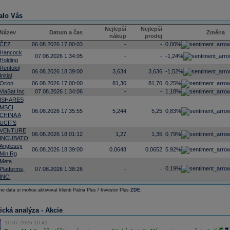
alo Vás
Nejlepší
Nejlepší
Název
Datum a čas
Změna
nákup
prodej
ČEZ
06.08.2026 17:00:03
-
-
0,00%
Hancock
07.08.2026 1:34:05
-
-
-1,24%
Holding
Rentokil
06.08.2026 18:39:00
3,634
3,636
-1,52%
Initial
Orion
06.08.2026 17:00:00
81,30
81,70
0,25%
ViaSat Inc
07.08.2026 1:34:06
-
-
1,18%
ISHARES
MSCI
06.08.2026 17:35:55
5,244
5,25
0,83%
CHINA A
UCITS
VENTURE
06.08.2026 18:01:12
1,27
1,35
0,79%
INCUBATO
Anglesey
06.08.2026 18:39:00
0,0648
0,0652
5,92%
Min Rg
Meta
0,19%
Platforms,
07.08.2026 1:38:26
-
-
INC.
e data si mohou aktivovat klienti Patria Plus / Investor Plus
ZDE
.
ická analýza - Akcie
10.07.2026 10:41