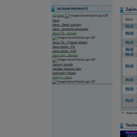
SEZNAM PRODUKTŮ
Zajím
AD Index
Akce
Akcie
Akcie - Denní statistiky
Po
O
Akcie - Investiční doporučení
Akcie ČR - historie
Po
O
Akcie ČR - Týdenní přehled
Po
O
Akcie online - ČR
Po
O
Akcie online - Svět
Po
O
Akcie svět - Historie
Akciový slovník
Po
O
Aktuální diskusní téma
Analytický týdeník
Analýzy - Akcie
Po
O
Analýzy společností - ČR
Po
O
Analýzy společností - Střední Evropa
Po
O
Analýzy společností - Svět
R
- Real-Tim
Ankety a diskuze
Archiv - Analýzy online
Archiv - Deník událostí
Techn
Archiv - Flash analýzy (svět)