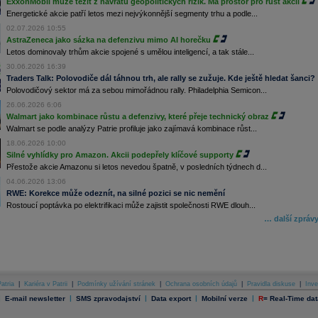
ExxonMobil může těžit z návratu geopolitických rizik. Má prostor pro růst akcií
Energetické akcie patří letos mezi nejvýkonnější segmenty trhu a podle...
02.07.2026 10:55
AstraZeneca jako sázka na defenzivu mimo AI horečku
Letos dominovaly trhům akcie spojené s umělou inteligencí, a tak stále...
30.06.2026 16:39
Traders Talk: Polovodiče dál táhnou trh, ale rally se zužuje. Kde ještě hledat šanci?
Polovodičový sektor má za sebou mimořádnou rally. Philadelphia Semicon...
26.06.2026 6:06
Walmart jako kombinace růstu a defenzivy, které přeje technický obraz
Walmart se podle analýzy Patrie profiluje jako zajímavá kombinace růst...
18.06.2026 10:00
Silné vyhlídky pro Amazon. Akcii podepřely klíčové supporty
Přestože akcie Amazonu si letos nevedou špatně, v posledních týdnech d...
04.06.2026 13:06
RWE: Korekce může odeznít, na silné pozici se nic nemění
Rostoucí poptávka po elektrifikaci může zajistit společnosti RWE dlouh...
… další zpráv
atria
|
Kariéra v Patrii
|
Podmínky užívání stránek
|
Ochrana osobních údajů
|
Pravidla diskuse
|
Inve
|
|
|
|
|
E-mail newsletter
SMS zpravodajství
Data export
Mobilní verze
R
=
Real-Time dat