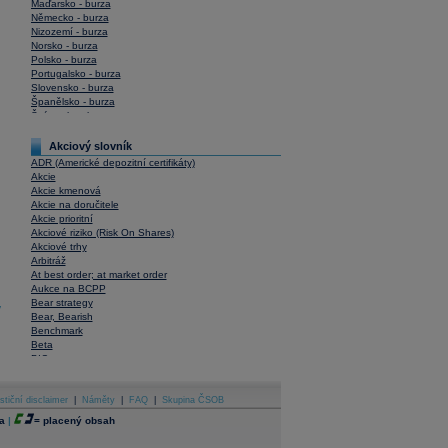
Maďarsko - burza
Německo - burza
Nizozemí - burza
Norsko - burza
Polsko - burza
Portugalsko - burza
Slovensko - burza
Španělsko - burza
Švýcarsko - burza
USA - burza
Akciový slovník
ADR (Americké depozitní certifikáty)
Akcie
Akcie kmenová
Akcie na doručitele
Akcie prioritní
Akciové riziko (Risk On Shares)
Akciové trhy
Arbitráž
At best order; at market order
Aukce na BCPP
Bear strategy
y
Bear, Bearish
Benchmark
Beta
BIC
Blokové obchody
Blue chips
stiční disclaimer
Bonita
|
Náměty
|
FAQ
|
Skupina ČSOB
Book To Bill Ratio
a
|
=
placený obsah
Book Value
Bookbuilding