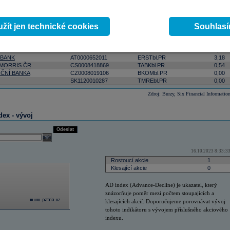
ktivnější
podle počtu zobchodovaných kusů
podle objemu v lokální měně
select
Odeslat
 0:00:00
žít jen technické cookies
Souhlas
Změna
ISIN
RIC
(%)
AT0000908504
VIGRbl.PR
5,09
 BANK
AT0000652011
ERSTbl.PR
3,18
 MORRIS ČR
CS0008418869
TABKbl.PR
0,54
ČNÍ BANKA
CZ0008019106
BKOMbl.PR
0,00
SK1120010287
TMREbl.PR
0,00
Zdroj: Burzy, Six Financial Informatio
dex - vývoj
Odeslat
select
16.10.2023 8:33:3
Rostoucí akcie
1
Klesající akcie
0
AD index (Advance-Decline) je ukazatel, který
znázorňuje poměr mezi počtem stoupajících a
klesajících akcií. Doporučujeme porovnávat vývoj
tohoto indikátoru s vývojem příslušného akciového
indexu.