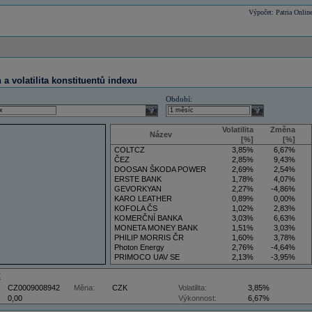
Výpočet: Patria Onlin
a volatilita konstituentů indexu
Období:
select
select
Volatilita
Změna
Název
[%]
[%]
COLTCZ
3,85%
6,67%
ČEZ
2,85%
9,43%
DOOSAN ŠKODA POWER
2,69%
2,54%
ERSTE BANK
1,78%
4,07%
GEVORKYAN
2,27%
-4,86%
KARO LEATHER
0,89%
0,00%
KOFOLA ČS
1,02%
2,83%
KOMERČNÍ BANKA
3,03%
6,63%
MONETA MONEY BANK
1,51%
3,03%
PHILIP MORRIS ČR
1,60%
3,78%
Photon Energy
2,76%
-4,64%
PRIMOCO UAV SE
2,13%
-3,95%
VIG
3,50%
5,88%
Z
CZ0009008942
Měna:
CZK
Volatilita:
3,85%
0,00
Výkonnost:
6,67%