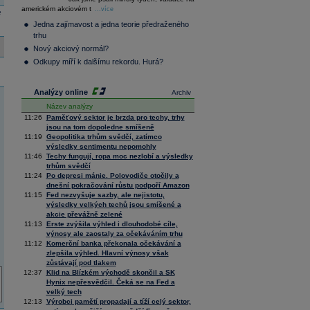
36 128,57
-0,05
americkém akciovém t
Composite
...více
e
Index
Jedna zajímavost a jedna teorie předraženého
XETRA
trhu
Tecdax
4 000,99
1,37
Nový akciový normál?
Performance
index
Odkupy míří k dalšímu rekordu. Hurá?
Analýzy online
Archiv
Název analýzy
11:26
Paměťový sektor je brzda pro techy, trhy
jsou na tom dopoledne smíšeně
11:19
Geopolitika trhům svědčí, zatímco
výsledky sentimentu nepomohly
11:46
Techy fungují, ropa moc nezlobí a výsledky
trhům svědčí
11:24
Po depresi mánie. Polovodiče otočily a
dnešní pokračování růstu podpoří Amazon
11:15
Fed nezvyšuje sazby, ale nejistotu,
výsledky velkých techů jsou smíšené a
akcie převážně zelené
11:13
Erste zvýšila výhled i dlouhodobé cíle,
výnosy ale zaostaly za očekáváním trhu
11:12
Komerční banka překonala očekávání a
zlepšila výhled. Hlavní výnosy však
zůstávají pod tlakem
12:37
Klid na Blízkém východě skončil a SK
Hynix nepřesvědčil. Čeká se na Fed a
velký tech
12:13
Výrobci pamětí propadají a tíží celý sektor,