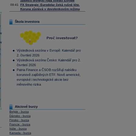
zatímco levnější ropa svědčí Evropě
09:41
FX Strategie: Eurodolar čeká rušné léto.
Koruna zůstává v dovolenkovém režimu
Škola investora
Výsledková sezóna v Evropě: Kalendář pro
2. čtvrtletí 2026
Výsledková sezóna Česko: Kalendář pro 2.
čtvrtletí 2026
Patria Finance a ČSOB rozšiřují nabídku
korunově zajištěných ETF. Nově americké,
evropské i technologické akcie bez
měnového rizika
Akciové burzy
Belgie - burza
Dánsko - burza
Finsko - burza
Francie - burza
Itálie - burza
Kanada - burza