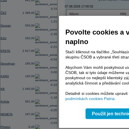
CSG
441,60
07.08.2026 17:00:02
0,74
ČEZ
1 369,00
Název
ISIN
ČEZ
CZ000
1,21
PHILIP MORRIS ČR
CS00
Doosan
503,00
ERSTE BANK
AT000
Povolte cookies a 
TMR
SK112
-2,35
E4U
332,00
naplno
-2,21
ERSTE
2 917,00
Stačí kliknout na tlačítko „Souhla
AD index - vývoj
skupinu ČSOB a vybrané třetí stran
-0,54
Region
Odeslat
Gevorkyan
185,00
select
Abychom Vám mohli poskytnout víc
ČSOB, tak si tyto údaje můžeme vz
0,00
KARO
140,00
poskytnout co nejlepší klientský zá
analytická činnost a předávání coo
-0,10
KB
1 045,00
Detailně si cookies můžete upravit
-1,18
podmínkách cookies Patria
.
Kofola
501,00
-0,05
Použít jen techn
MONETA
197,00
-3,03
Photon
6,40