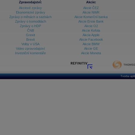
Zpravodajství:
Akcie:
Akciové zprávy
Akcie ČEZ
Archiv - Vývoj české koruny
Ekonomické zprávy
Akcie NWR
Zprávy o měnách a sazbách
Akcie Komerční banka
Archiv analýz - Makroukazatele
Zprávy o komoditách
Akcie Erste Bank
Zprávy o HDP
Akcie O2
Cenové indexy
Cenový kalkulátor
ČNB
Akcie Kofola
Ceny průmyslových výrobců - Data a prognózy
Grexit
Akcie Apple
(ČR)
Brexit
Akcie Facebook
Ceny průmyslových výrobců - Graf (ČR)
Volby v USA
Akcie BMW
Ceny průmyslových výrobců - Kalendář (ČR)
Video zpravodajství
Akcie GE
Ceny průmyslových výrobců - Zpravodajství
Investiční komentáře
Akcie Moneta
CORPORATE WEB SOLUTION
DATA EXPORT
Databanka - Akcie
Databanka - Ceny
Tvorba apl
Databanka - Ekonomický růst
Databanka - Indexy
Databanka - Měnové kurzy
Databanka - Trh práce
Databanka - Úrokové sazby
Databanka - Veřejné rozpočty