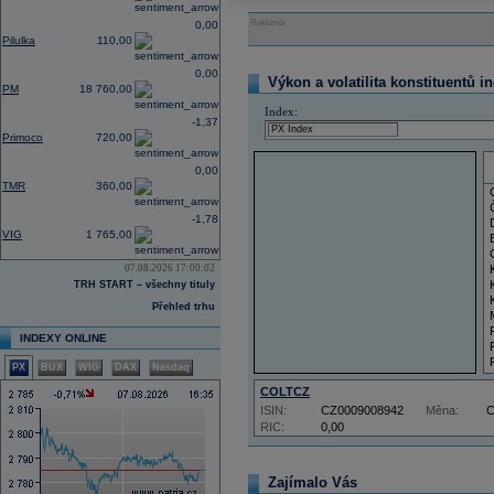
Reklama
0,00
Pilulka
110,00
0,00
Výkon a volatilita konstituentů i
PM
18 760,00
Index:
-1,37
Primoco
720,00
0,00
TMR
360,00
-1,78
VIG
1 765,00
07.08.2026 17:00:02
TRH START – všechny tituly
Přehled trhu
INDEXY ONLINE
PX
BUX
WIG
DAX
Nasdaq
COLTCZ
ISIN:
CZ0009008942
Měna:
RIC:
0,00
Zajímalo Vás