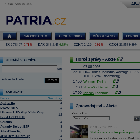
ZKU
SOBOTA 08.08.2026
ZPRAVODAJSTVÍ
AKCIE & FONDY
MĚNY & SAZBY
KOMODIT
PX
2 785,07
-0,71%
DAX
26 319,45
0,69%
CZK/€
24,224
-0,02%
CZK/$
20,959
0,00%
Horké zprávy - Akcie
HLEDÁNÍ V AKCIÍCH
07.08.2026
select
22:01
Dow Jones Industrial Average +0,3 
100
+1,2 % (Bloomberg)
Pokročilé hledání
Odeslat
17:50
Western Digital
......
17:30
SpaceX - Bernst
...
TOP AKCIE
17:09
Micron
Technolo
......
Název
Návštěvy
16:47
Exxon
Mobil - T
......
Agilyx Rg
4
16:26
Objem obchodů s akciemi na pražské
Zpravodajství - Akcie
BWAQ Rg-A
2
obchodů za poslední rok je 0,665 mld
iShares USD High Yield Corp
Zvolte filtr
16:23
Zvýšení výroby balistických střel A
12
Bond UCITS ETF
nějakou dobu potrvá. Agentuře Reuter
sele
Armin Papperger. Společná výroba 
Celsius
4
doplnit arzenál Spojeným státům, kte
Adaptiv Select ETF
3
07.08.2026 22:05
(ČTK)
AtlasClear Rg
1
Slabá data z trhu práce pomoh
16:07
Conocophillips
......
JPM BetaBuildrs Jp
4
Páteční obchodování na Wall Stre