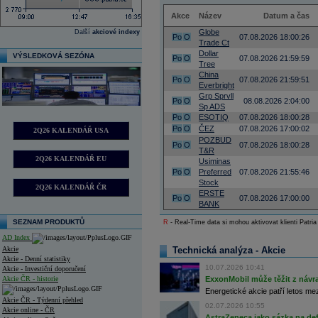
Akce
Název
Datum a čas
Globe
Další
akciové indexy
Po
O
07.08.2026 18:00:26
Trade Ct
Dollar
VÝSLEDKOVÁ SEZÓNA
Po
O
07.08.2026 21:59:59
Tree
China
Po
O
07.08.2026 21:59:51
Everbright
Grp Sprvll
Po
O
08.08.2026 2:04:00
Sp ADS
Po
O
ESOTIQ
07.08.2026 18:00:28
Po
O
ČEZ
07.08.2026 17:00:02
2Q26 KALENDÁŘ USA
POZBUD
Po
O
07.08.2026 18:00:28
T&R
2Q26 KALENDÁŘ EU
Usiminas
Po
O
Preferred
07.08.2026 21:55:46
Stock
2Q26 KALENDÁŘ ČR
ERSTE
Po
O
07.08.2026 17:00:00
BANK
SEZNAM PRODUKTŮ
R
- Real-Time data si mohou aktivovat klienti Patria
AD Index
Akcie
Technická analýza - Akcie
Akcie - Denní statistiky
10.07.2026 10:41
Akcie - Investiční doporučení
Akcie ČR - historie
ExxonMobil může těžit z návrat
Energetické akcie patří letos me
Akcie ČR - Týdenní přehled
02.07.2026 10:55
Akcie online - ČR
AstraZeneca jako sázka na de