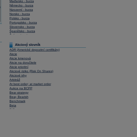
Maďarsko - burza
Německo - burza
Nizozemí - burza
Norsko - burza
Polsko - burza
Portugalsko - burza
Slovensko - burza
Španělsko - burza
Švýcarsko - burza
USA - burza
Akciový slovník
ADR (Americké depozitní certifikáty)
Akcie
Akcie kmenová
Akcie na doručitele
Akcie prioritní
Akciové riziko (Risk On Shares)
Akciové trhy
Arbitráž
At best order; at market order
Aukce na BCPP
Bear strategy
Bear, Bearish
Benchmark
Beta
BIC
Blokové obchody
Blue chips
Bonita
Book To Bill Ratio
Book Value
Bookbuilding