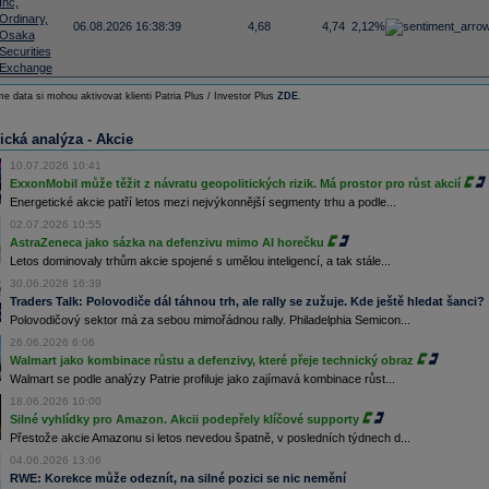
Inc,
Ordinary,
06.08.2026 16:38:39
4,68
4,74
2,12%
Osaka
Securities
Exchange
e data si mohou aktivovat klienti Patria Plus / Investor Plus
ZDE
.
ická analýza - Akcie
10.07.2026 10:41
ExxonMobil může těžit z návratu geopolitických rizik. Má prostor pro růst akcií
Energetické akcie patří letos mezi nejvýkonnější segmenty trhu a podle...
02.07.2026 10:55
AstraZeneca jako sázka na defenzivu mimo AI horečku
Letos dominovaly trhům akcie spojené s umělou inteligencí, a tak stále...
30.06.2026 16:39
Traders Talk: Polovodiče dál táhnou trh, ale rally se zužuje. Kde ještě hledat šanci?
Polovodičový sektor má za sebou mimořádnou rally. Philadelphia Semicon...
26.06.2026 6:06
Walmart jako kombinace růstu a defenzivy, které přeje technický obraz
Walmart se podle analýzy Patrie profiluje jako zajímavá kombinace růst...
18.06.2026 10:00
Silné vyhlídky pro Amazon. Akcii podepřely klíčové supporty
Přestože akcie Amazonu si letos nevedou špatně, v posledních týdnech d...
04.06.2026 13:06
RWE: Korekce může odeznít, na silné pozici se nic nemění