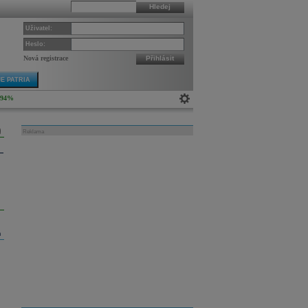
Hledej
Uživatel:
Heslo:
Nová registrace
Přihlásit
E PATRIA
,94%
Reklama
m