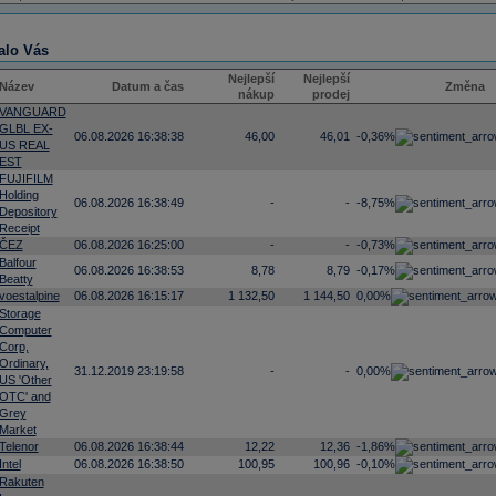
alo Vás
Nejlepší
Nejlepší
Název
Datum a čas
Změna
nákup
prodej
VANGUARD
GLBL EX-
06.08.2026 16:38:38
46,00
46,01
-0,36%
US REAL
EST
FUJIFILM
Holding
06.08.2026 16:38:49
-
-
-8,75%
Depository
Receipt
ČEZ
06.08.2026 16:25:00
-
-
-0,73%
Balfour
06.08.2026 16:38:53
8,78
8,79
-0,17%
Beatty
voestalpine
06.08.2026 16:15:17
1 132,50
1 144,50
0,00%
Storage
Computer
Corp,
Ordinary,
31.12.2019 23:19:58
-
-
0,00%
US 'Other
OTC' and
Grey
Market
Telenor
06.08.2026 16:38:44
12,22
12,36
-1,86%
Intel
06.08.2026 16:38:50
100,95
100,96
-0,10%
Rakuten