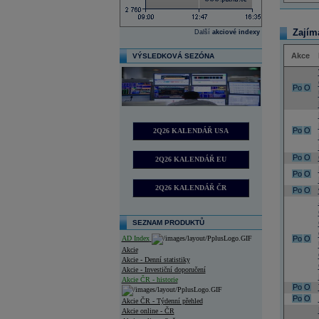
Zajím
Další
akciové indexy
Akce
VÝSLEDKOVÁ SEZÓNA
Po
O
Po
O
2Q26 KALENDÁŘ USA
Po
O
2Q26 KALENDÁŘ EU
Po
O
2Q26 KALENDÁŘ ČR
Po
O
SEZNAM PRODUKTŮ
AD Index
Po
O
Akcie
Akcie - Denní statistiky
Akcie - Investiční doporučení
Akcie ČR - historie
Po
O
Po
O
Akcie ČR - Týdenní přehled
Akcie online - ČR