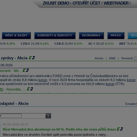
ZKUSIT DEMO
OTEVŘÍT ÚČET
WEBTRADER
|
|
|
MĚNY & SAZBY
KOMODITY & DERIVÁTY
EKONOMIKA
PRÁVO
MOJ
39,00
0,29%
CZK/€
24,208
0,14%
CZK/$
20,993
0,32%
AU
4 265,85
0,51%
BRT
79,42
0
 zprávy - Akcie
Archiv
SMS
Terminál
|
|
.08.2026
bemarle - Miz
...
robce příslušenství pro elektroniku FIXED.zone z Homolí na Českobudějovicku se loni
opadl do ztráty 8,8 milionu
korun
. V roce 2024 firma hospodařila se ziskem 9,2 milionu
korun
.
rat společnosti se loni meziročně snížil o 9,3 procenta na 416,9 milionu
korun
(ČTK)
MD
- Rosenbla
......
itské úřady schválily plánované převzetí americké mediální firmy Warner Bros. Discovery
mácím konkurentem Paramount Skydance za 110 miliard
dolarů
(zhruba 2,3 bilionu Kč).
itská vláda dnes oznámila, že firma Paramount Skydance se rozhodla poskytnout záruky,
dajství - Akcie
Emaile
eré rozptýlily obavy ministryně kultury Lisy Nandyové z negativních dopadů fúze (ČTK)
jem obchodů s akciemi na pražské burze za dnešní den je 0,662 mld. Kč. Průměrný objem
chodů za poslední rok je 0,664 mld. Kč.
select
itské úřady schválily plánované převzetí americké mediální firmy Warner Bros. Discovery
06.08.2026 14:47
mácím konkurentem Paramount Skydance za 110 miliard
dolarů
(zhruba 2,3 bilionu Kč).
itská vláda dnes oznámila, že firma Paramount Skydance se rozhodla poskytnout záruky,
Růst MercadoLibre akceleruje na 50 %. Podle trhu ale roste příliš draze
eré rozptýlily obavy ministryně kultury Lisy Nandyové z negativních dopadů fúze, mimo jiné v
MercadoLibre ve druhém čtvrtletí opět potvrdila pozici jednoho z nejry...
lasti zpravodajství a televizního vysílání pro děti (ČTK)