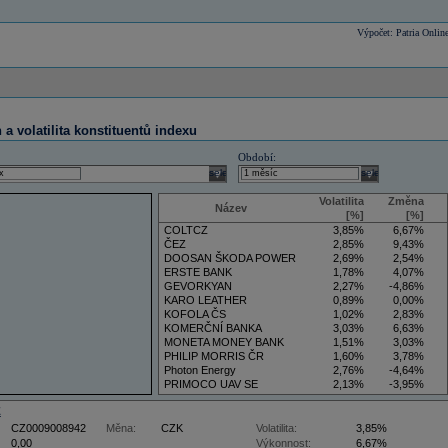
Výpočet: Patria Onlin
a volatilita konstituentů indexu
Období:
select
select
Volatilita
Změna
Název
[%]
[%]
COLTCZ
3,85%
6,67%
ČEZ
2,85%
9,43%
DOOSAN ŠKODA POWER
2,69%
2,54%
ERSTE BANK
1,78%
4,07%
GEVORKYAN
2,27%
-4,86%
KARO LEATHER
0,89%
0,00%
KOFOLA ČS
1,02%
2,83%
KOMERČNÍ BANKA
3,03%
6,63%
MONETA MONEY BANK
1,51%
3,03%
PHILIP MORRIS ČR
1,60%
3,78%
Photon Energy
2,76%
-4,64%
PRIMOCO UAV SE
2,13%
-3,95%
VIG
3,50%
5,88%
Z
CZ0009008942
Měna:
CZK
Volatilita:
3,85%
0,00
Výkonnost:
6,67%