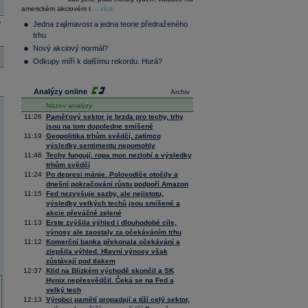
36 224,51
0,22
Composite
americkém akciovém t
...více
Index
e
Jedna zajímavost a jedna teorie předraženého
XETRA
trhu
Tecdax
4 006,78
1,52
Nový akciový normál?
Performance
index
Odkupy míří k dalšímu rekordu. Hurá?
Analýzy online
Archiv
Název analýzy
11:26
Paměťový sektor je brzda pro techy, trhy
jsou na tom dopoledne smíšeně
11:19
Geopolitika trhům svědčí, zatímco
výsledky sentimentu nepomohly
11:46
Techy fungují, ropa moc nezlobí a výsledky
trhům svědčí
11:24
Po depresi mánie. Polovodiče otočily a
dnešní pokračování růstu podpoří Amazon
11:15
Fed nezvyšuje sazby, ale nejistotu,
výsledky velkých techů jsou smíšené a
akcie převážně zelené
11:13
Erste zvýšila výhled i dlouhodobé cíle,
výnosy ale zaostaly za očekáváním trhu
11:12
Komerční banka překonala očekávání a
zlepšila výhled. Hlavní výnosy však
zůstávají pod tlakem
12:37
Klid na Blízkém východě skončil a SK
Hynix nepřesvědčil. Čeká se na Fed a
velký tech
12:13
Výrobci pamětí propadají a tíží celý sektor,