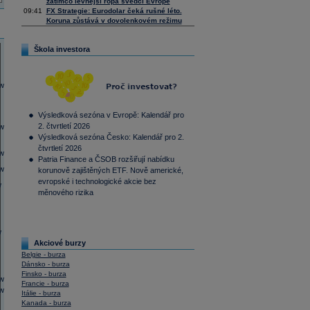
zatímco levnější ropa svědčí Evropě
09:41
FX Strategie: Eurodolar čeká rušné léto.
Koruna zůstává v dovolenkovém režimu
Škola investora
Výsledková sezóna v Evropě: Kalendář pro
2. čtvrtletí 2026
Výsledková sezóna Česko: Kalendář pro 2.
čtvrtletí 2026
Patria Finance a ČSOB rozšiřují nabídku
korunově zajištěných ETF. Nově americké,
evropské i technologické akcie bez
měnového rizika
Akciové burzy
Belgie - burza
Dánsko - burza
Finsko - burza
Francie - burza
Itálie - burza
Kanada - burza