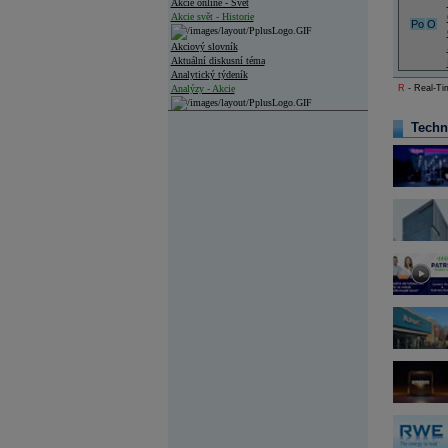
Akcie online - Svět
Akcie svět - Historie
Po
O
Akciový slovník
Aktuální diskusní téma
Analytický týdeník
Analýzy - Akcie
R
- Real-Tim
Analýzy společností - ČR
Techn
Analýzy společností - Střední Evropa
Analýzy společností - Svět
Ankety a diskuze
Archiv - Analýzy online
Archiv - Deník událostí
Archiv - Flash analýzy (svět)
Archiv - Globální makroekonomické přehledy
Archiv - Horké Zprávy
Archiv - Kalendář událostí
Archiv - Měnová politika
Archiv - Měsíční makroekonomické přehledy
Archiv - Souhrnné zprávy o vývoji ČR
Archiv - Treasury alerty