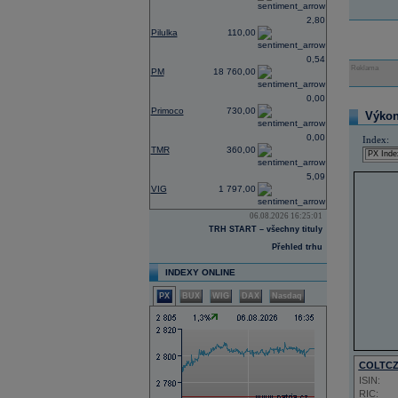
2,80
Pilulka
110,00
0,54
Reklama
PM
18 760,00
0,00
Primoco
730,00
Výkon 
0,00
Index:
TMR
360,00
5,09
VIG
1 797,00
06.08.2026 16:25:01
TRH START – všechny tituly
Přehled trhu
INDEXY ONLINE
PX
BUX
WIG
DAX
Nasdaq
COLTC
ISIN:
RIC: