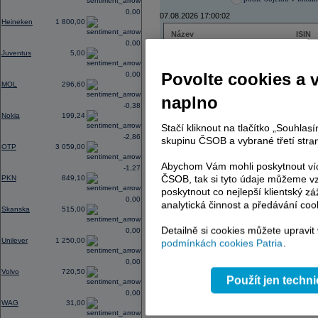
0,00
07.08.2026 17:00:02
Heineken
1 800,00
Název
ISIN
0,00
ČEZ
CZ000
Juventus
5,00
PHILIP MORRIS ČR
CS00
ERSTE BANK
AT000
Povolte cookies a 
0,00
TMR
SK112
MOL
296,60
naplno
-0,38
Nokia
199,24
Stačí kliknout na tlačítko „Souhla
AD index - vývoj
-2,86
skupinu ČSOB a vybrané třetí stran
OTP
3 059,00
Region
Odeslat
select
Abychom Vám mohli poskytnout víc
-1,27
ČSOB, tak si tyto údaje můžeme vz
PKN
849,10
poskytnout co nejlepší klientský zá
0,00
analytická činnost a předávání coo
Skanska
515,00
Detailně si cookies můžete upravit
0,00
Unilever
1 250,00
podmínkách cookies Patria
.
0,00
Volvo
720,50
Použít jen techn
0,00
WAG
31,00