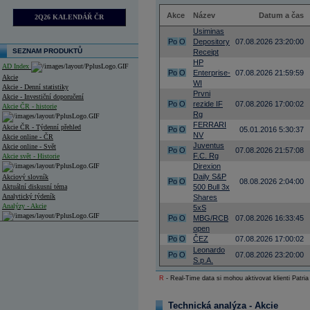
Akce
Název
Datum a čas
2Q26 KALENDÁŘ ČR
Usiminas
Po
O
Depository
07.08.2026 23:20:00
SEZNAM PRODUKTŮ
Receipt
HP
AD Index
Po
O
Enterprise-
07.08.2026 21:59:59
Akcie
WI
Akcie - Denní statistiky
Prvni
Akcie - Investiční doporučení
Po
O
rezide IF
07.08.2026 17:00:02
Akcie ČR - historie
Rg
FERRARI
Akcie ČR - Týdenní přehled
Po
O
05.01.2016 5:30:37
NV
Akcie online - ČR
Juventus
Akcie online - Svět
Po
O
07.08.2026 21:57:08
F.C. Rg
Akcie svět - Historie
Direxion
Daily S&P
Akciový slovník
Po
O
08.08.2026 2:04:00
Aktuální diskusní téma
500 Bull 3x
Analytický týdeník
Shares
Analýzy - Akcie
5xS
Po
O
MBG/RCB
07.08.2026 16:33:45
Analýzy společností - ČR
open
Po
O
ČEZ
07.08.2026 17:00:02
Analýzy společností - Střední Evropa
Leonardo
Po
O
07.08.2026 23:20:00
S.p.A.
Analýzy společností - Svět
R
- Real-Time data si mohou aktivovat klienti Patria
Ankety a diskuze
Archiv - Analýzy online
Technická analýza - Akcie
Archiv - Deník událostí