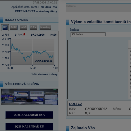
07.08.2026 17:00:02
Reklama
Zpožděná data,
Real-Time data info
FREE MARKET – všechny tituly
INDEXY ONLINE
Výkon a volatilita konstituentů i
PX
BUX
WIG
DAX
Nasdaq
Index:
Další
akciové indexy
VÝSLEDKOVÁ SEZÓNA
COLTCZ
ISIN:
CZ0009008942
Měna:
RIC:
0,00
2Q26 KALENDÁŘ USA
2Q26 KALENDÁŘ EU
Zajímalo Vás