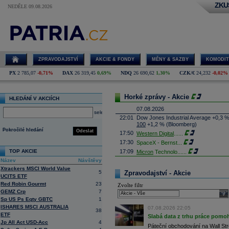
ZKU
NEDĚLE 09.08.2026
ZPRAVODAJSTVÍ
AKCIE & FONDY
MĚNY & SAZBY
KOMODIT
PX
2 785,07
-0,71%
DAX
26 319,45
0,69%
NDQ
26 690,62
1,30%
CZK/€
24,232
-0,02%
Horké zprávy - Akcie
HLEDÁNÍ V AKCIÍCH
07.08.2026
select
22:01
Dow Jones Industrial Average +0,3 
100
+1,2 % (Bloomberg)
Pokročilé hledání
Odeslat
17:50
Western Digital
......
17:30
SpaceX - Bernst
...
TOP AKCIE
17:09
Micron
Technolo
......
Název
Návštěvy
16:47
Exxon
Mobil - T
......
Xtrackers MSCI World Value
16:26
Objem obchodů s akciemi na pražské
5
Zpravodajství - Akcie
UCITS ETF
obchodů za poslední rok je 0,665 mld
Red Robin Gourmt
23
Zvolte filtr
16:23
Zvýšení výroby balistických střel A
GEMZ Crp
7
nějakou dobu potrvá. Agentuře Reuter
sele
Armin Papperger. Společná výroba 
Sp US Ps Eqty GBTC
1
doplnit arzenál Spojeným státům, kte
ISHARES MSCI AUSTRALIA
07.08.2026 22:05
38
(ČTK)
ETF
Slabá data z trhu práce pomoh
16:07
Conocophillips
......
Jp All Act USD-Acc
4
Páteční obchodování na Wall Stre