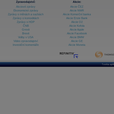
Databanka - Ceny
Zpravodajství:
Akcie:
Akciové zprávy
Akcie ČEZ
Databanka - Ekonomický růst
Ekonomické zprávy
Akcie NWR
Zprávy o měnách a sazbách
Akcie Komerční banka
Databanka - Indexy
Zprávy o komoditách
Akcie Erste Bank
Zprávy o HDP
Akcie O2
Databanka - Měnové kurzy
ČNB
Akcie Kofola
Grexit
Akcie Apple
Databanka - Trh práce
Brexit
Akcie Facebook
Volby v USA
Akcie BMW
Databanka - Úrokové sazby
Video zpravodajství
Akcie GE
Investiční komentáře
Akcie Moneta
Databanka - Veřejné rozpočty
Databanka - Zahraniční obchod a platební
bilance
Databanka akcie - ČR
Tvorba apl
Databanka akcie - Svět
Denní finanční zpravodaj
Denní kalendář událostí
Denní přehled - Akcie CEE
Denní přehled - Akcie ČR
Denní přehled - Akcie Svět
Dlouhé sazby - CZK dluhopisy vs. Swapy