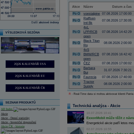
Akce
Název
Datum a čas
Po
O
voestalpine
07.08.2026 17:00:00
Raiffsen
Po
O
07.08.2026 17:30:05
Další
akciové indexy
Intl Bk
4xL
Po
O
LPP/RCB
07.08.2026 14:42:29
VÝSLEDKOVÁ SEZÓNA
open
Black Titan
Po
O
08.08.2026 2:00:00
Rg
4xS
Po
O
BMW/RCB
07.08.2026 16:42:42
open
Po
O
ČEZ
07.08.2026 17:00:02
2Q26 KALENDÁŘ USA
Barbara
Po
O
31.07.2026 7:30:21
Bui
2Q26 KALENDÁŘ EU
Po
O
Faurecia
07.08.2026 17:40:00
Tractor
Po
O
08.08.2026 2:00:00
Supply
2Q26 KALENDÁŘ ČR
R
- Real-Time data si mohou aktivovat klienti Patria
SEZNAM PRODUKTŮ
Technická analýza - Akcie
AD Index
10.07.2026 10:41
Akcie
ExxonMobil může těžit z návrat
Akcie - Denní statistiky
Akcie - Investiční doporučení
Energetické akcie patří letos me
Akcie ČR - historie
02.07.2026 10:55