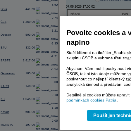
-4,62
07.08.2026 17:00:02
CSG
441,60
Název
ISIN
0,74
ČEZ
CZ000
ČEZ
1 369,00
PHILIP MORRIS ČR
CS00
ERSTE BANK
AT000
Povolte cookies a 
1,21
TMR
SK112
Doosan
503,00
naplno
-2,35
E4U
332,00
Stačí kliknout na tlačítko „Souhla
AD index - vývoj
-2,21
skupinu ČSOB a vybrané třetí stran
ERSTE
2 917,00
Region
Odeslat
select
Abychom Vám mohli poskytnout víc
-0,54
ČSOB, tak si tyto údaje můžeme vz
Gevorkyan
185,00
poskytnout co nejlepší klientský zá
0,00
analytická činnost a předávání coo
KARO
140,00
Detailně si cookies můžete upravit
-0,10
KB
1 045,00
podmínkách cookies Patria
.
-1,18
Kofola
501,00
Použít jen techn
-0,05
MONETA
197,00