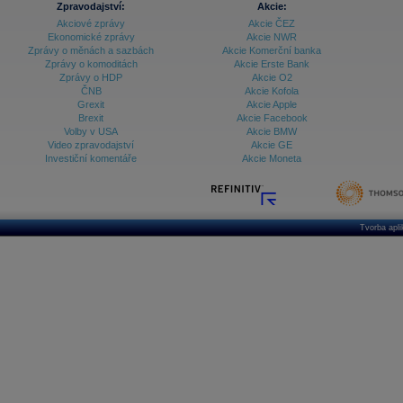
Zpravodajství:
Akcie:
Akciové zprávy
Akcie ČEZ
Archiv - Treasury alerty
Ekonomické zprávy
Akcie NWR
Zprávy o měnách a sazbách
Akcie Komerční banka
Archiv - Vývoj české koruny
Zprávy o komoditách
Akcie Erste Bank
Zprávy o HDP
Akcie O2
Archiv analýz - Makroukazatele
ČNB
Akcie Kofola
Grexit
Akcie Apple
Cenové indexy
Cenový kalkulátor
Brexit
Akcie Facebook
Ceny průmyslových výrobců - Data a prognózy
Volby v USA
Akcie BMW
(ČR)
Video zpravodajství
Akcie GE
Ceny průmyslových výrobců - Graf (ČR)
Investiční komentáře
Akcie Moneta
Ceny průmyslových výrobců - Kalendář (ČR)
Ceny průmyslových výrobců - Zpravodajství
CORPORATE WEB SOLUTION
DATA EXPORT
Databanka - Akcie
Tvorba apl
Databanka - Ceny
Databanka - Ekonomický růst
Databanka - Indexy
Databanka - Měnové kurzy
Databanka - Trh práce
Databanka - Úrokové sazby