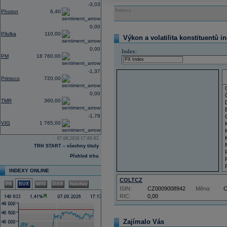
-3,03
Reklama
Photon
6,40
0,00
Pilulka
110,00
Výkon a volatilita konstituentů i
0,00
Index:
PM
18 760,00
-1,37
Primoco
720,00
0,00
TMR
360,00
-1,78
VIG
1 765,00
07.08.2026 17:00:02
TRH START – všechny tituly
Přehled trhu
INDEXY ONLINE
COLTCZ
PX
BUX
WIG
DAX
Nasdaq
ISIN:
CZ0009008942
Měna:
RIC:
0,00
Zajímalo Vás