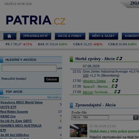
ZKU
NEDĚLE 09.08.2026
ZPRAVODAJSTVÍ
AKCIE & FONDY
MĚNY & SAZBY
KOMODIT
PX
2 785,07
-0,71%
DAX
26 319,45
0,69%
CZK/€
24,232
-0,02%
CZK/$
20,966
0,00%
Horké zprávy - Akcie
HLEDÁNÍ V AKCIÍCH
07.08.2026
select
22:01
Dow Jones Industrial Average +0,3 
100
+1,2 % (Bloomberg)
Pokročilé hledání
Odeslat
17:50
Western Digital
......
17:30
SpaceX - Bernst
...
TOP AKCIE
17:09
Micron
Technolo
......
Název
Návštěvy
16:47
Exxon
Mobil - T
......
Xtrackers MSCI World Value
16:26
Objem obchodů s akciemi na pražské
5
Zpravodajství - Akcie
UCITS ETF
obchodů za poslední rok je 0,665 mld
Red Robin Gourmt
23
Zvolte filtr
16:23
Zvýšení výroby balistických střel A
GEMZ Crp
7
nějakou dobu potrvá. Agentuře Reuter
sele
Armin Papperger. Společná výroba 
Sp US Ps Eqty GBTC
1
doplnit arzenál Spojeným státům, kte
ISHARES MSCI AUSTRALIA
07.08.2026 22:05
38
(ČTK)
ETF
Slabá data z trhu práce pomoh
16:07
Conocophillips
......
Jp All Act USD-Acc
4
Páteční obchodování na Wall Stre