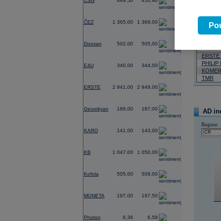
CSG
449,50
450,90
Pád
Neja
0,00
ČEZ
1 365,00
1 369,00
Pou
06.08.2026
-0,20
Doosan
502,00
505,00
Název
ERSTE
0,00
PHILIP
E4U
340,00
344,00
KOMER
TMR
1,66
ERSTE
2 941,00
2 949,00
0,54
Gevorkyan
186,00
187,00
AD in
0,00
Region
KARO
141,00
143,00
0,19
KB
1 047,00
1 050,00
0,00
Kofola
505,00
509,00
0,20
MONETA
197,00
197,50
0,00
Photon
6,36
6,58