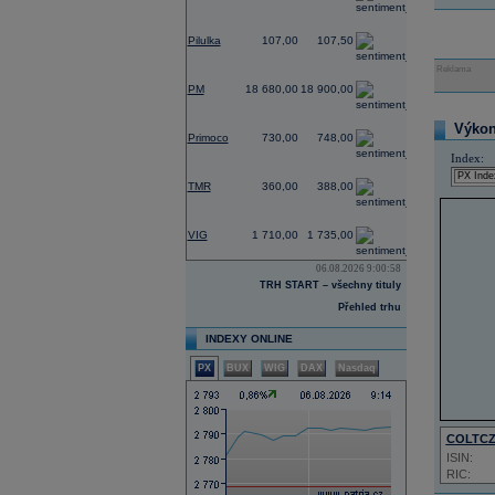
0,00
Pilulka
107,00
107,50
Reklama
1,39
PM
18 680,00
18 900,00
0,00
Výkon 
Primoco
730,00
748,00
Index:
0,00
TMR
360,00
388,00
0,00
VIG
1 710,00
1 735,00
06.08.2026 9:00:58
TRH START – všechny tituly
Přehled trhu
INDEXY ONLINE
PX
BUX
WIG
DAX
Nasdaq
COLTC
ISIN:
RIC: