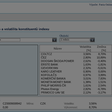
Výpočet: Patria Onlin
a volatilita konstituentů indexu
Období:
select
select
Volatilita
Změna
Název
[%]
[%]
COLTCZ
3,56%
8,70%
ČEZ
2,80%
10,89%
DOOSAN ŠKODA POWER
2,62%
-0,40%
ERSTE BANK
1,63%
-1,81%
GEVORKYAN
2,32%
-5,61%
KARO LEATHER
0,90%
0,00%
KOFOLA ČS
0,97%
3,89%
KOMERČNÍ BANKA
3,01%
7,83%
MONETA MONEY BANK
1,38%
1,51%
PHILIP MORRIS ČR
1,61%
2,54%
Photon Energy
2,82%
-6,78%
PRIMOCO UAV SE
2,12%
-3,17%
VIG
3,36%
7,59%
Z
CZ0009008942
Měna:
CZK
Volatilita:
3,56%
0,00
Výkonnost:
8,70%