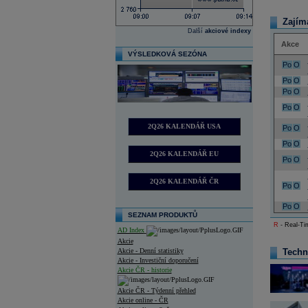
Zajím
Další
akciové indexy
Akce
VÝSLEDKOVÁ SEZÓNA
Po
O
Po
O
Po
O
Po
O
2Q26 KALENDÁŘ USA
Po
O
Po
O
2Q26 KALENDÁŘ EU
Po
O
2Q26 KALENDÁŘ ČR
Po
O
Po
O
SEZNAM PRODUKTŮ
R
- Real-Tim
AD Index
Akcie
Akcie - Denní statistiky
Techn
Akcie - Investiční doporučení
Akcie ČR - historie
Akcie ČR - Týdenní přehled
Akcie online - ČR