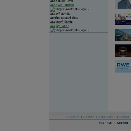
Akcie online - Svět
Akcie svět - Historie
Akciový slovník
Aktuální diskusní téma
Analytický týdeník
Analýzy - Akcie
Analýzy společností - ČR
Analýzy společností - Střední Evropa
Analýzy společností - Svět
Ankety a diskuze
Archiv - Analýzy online
Archiv - Deník událostí
Archiv - Flash analýzy (svět)
Archiv - Globální makroekonomické přehledy
Archiv - Horké Zprávy
Archiv - Kalendář událostí
Archiv - Měnová politika
Archiv - Měsíční makroekonomické přehledy
O Patria.cz
|
Reklama
|
Mapa Stránek
|
Skupina P
Archiv - Souhrnné zprávy o vývoji ČR
|
Cookies
RSS / XML
Archiv - Treasury alerty