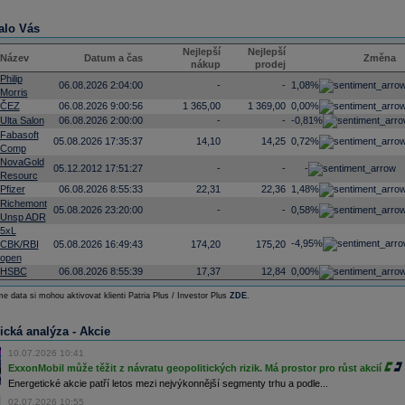
alo Vás
Nejlepší
Nejlepší
Název
Datum a čas
Změna
nákup
prodej
Philip
06.08.2026 2:04:00
-
-
1,08%
Morris
ČEZ
06.08.2026 9:00:56
1 365,00
1 369,00
0,00%
Ulta Salon
06.08.2026 2:00:00
-
-
-0,81%
Fabasoft
05.08.2026 17:35:37
14,10
14,25
0,72%
Comp
NovaGold
05.12.2012 17:51:27
-
-
-
Resourc
Pfizer
06.08.2026 8:55:33
22,31
22,36
1,48%
Richemont
05.08.2026 23:20:00
-
-
0,58%
Unsp ADR
5xL
-4,95%
CBK/RBI
05.08.2026 16:49:43
174,20
175,20
open
HSBC
06.08.2026 8:55:39
17,37
12,84
0,00%
e data si mohou aktivovat klienti Patria Plus / Investor Plus
ZDE
.
ická analýza - Akcie
10.07.2026 10:41
ExxonMobil může těžit z návratu geopolitických rizik. Má prostor pro růst akcií
Energetické akcie patří letos mezi nejvýkonnější segmenty trhu a podle...
02.07.2026 10:55