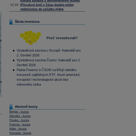
Koruna zůstává v dovolenkovém režimu
12:10
Přerušení bojů v Íránu dodalo trhům
optimismus do začátku týdne
Škola investora
Výsledková sezóna v Evropě: Kalendář pro
2. čtvrtletí 2026
Výsledková sezóna Česko: Kalendář pro 2.
čtvrtletí 2026
Patria Finance a ČSOB rozšiřují nabídku
korunově zajištěných ETF. Nově americké,
evropské i technologické akcie bez
měnového rizika
Akciové burzy
Belgie - burza
Dánsko - burza
Finsko - burza
Francie - burza
Itálie - burza
Kanada - burza