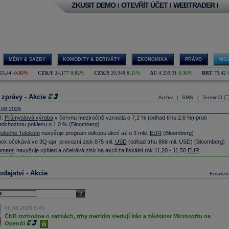
ZKUSIT DEMO
OTEVŘÍT ÚČET
WEBTRADER
|
|
|
MĚNY & SAZBY
KOMODITY & DERIVÁTY
EKONOMIKA
PRÁVO
MOJ
63,44
-0,83%
CZK/€
24,177
0,02%
CZK/$
20,948
0,11%
AU
4 259,31
0,36%
BRT
79,42
 zprávy - Akcie
Archiv
SMS
Terminál
|
|
.08.2026
R:
Průmyslová výroba
v červnu meziročně vzrostla o 7,2 % (odhad trhu 2,6 %) proti
edchozímu poklesu o 1,0 % (Bloomberg)
utsche Telekom
navyšuje program odkupu akcií až o 3 mld.
EUR
(Bloomberg)
ock očekává ve 3Q upr. provozní zisk 875 mil.
USD
(odhad trhu 866 mil. USD)
(Bloomberg)
emens
navyšuje výhled a očekává zisk na akcii za fiskální rok 11,20 - 11,50
EUR
loomberg)
 model od Mety během kyberbezpečnostních testů hacknul jinou společnost, píše list The
dajství - Akcie
formation
(Bloomberg)
Emaile
orDash reportovala za 2Q upr. zisk EBITDA 914 mil.
USD
(odhad trhu 843 mil. USD)
loomberg)
select
tures na amer...
tures na evro
...
06.08.2026 8:40
mmerzbank
uvedla, že spojení s UniCredit by mohlo vytvořit pozitivní hodnotu. Plánuje
ČNB rozhodne o sazbách, trhy mezitím sledují Írán a závislost Microsoftu na
kup akcií za až 1,2 mld.
EUR
(Bloomberg)
OpenAI