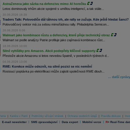
AstraZeneca jako sázka na defenzivu mimo AI horečku
Letos dominovaly trhům akcie spojené s umělou inteligencí, a tak stále...
30.06.2026 16:39
Traders Talk: Polovodiče dál táhnou trh, ale rally se zužuje. Kde ještě hledat šanci?
Polovodičový sektor má za sebou mimořádnou rally. Philadelphia Semicon...
26.06.2026 6:06
Walmart jako kombinace růstu a defenzivy, které přeje technický obraz
Walmart se podle analýzy Patrie profiluje jako zajímavá kombinace růst...
18.06.2026 10:00
Silné vyhlídky pro Amazon. Akcii podepřely klíčové supporty
Přestože akcie Amazonu si letos nevedou špatně, v posledních týdnech d...
04.06.2026 13:06
RWE: Korekce může odeznít, na silné pozici se nic nemění
Rostoucí poptávka po elektrifikaci může zajistit společnosti RWE dlouh...
… další zpráv
atria
|
Kariéra v Patrii
|
Podmínky užívání stránek
|
Ochrana osobních údajů
|
Pravidla diskuse
|
Inve
|
|
|
|
|
E-mail newsletter
SMS zpravodajství
Data export
Mobilní verze
R
=
Real-Time dat