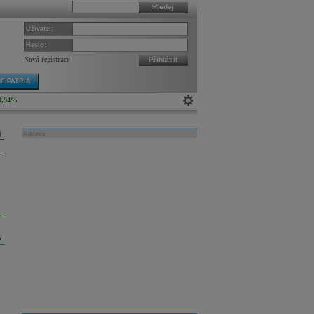
Hledej
Uživatel:
Heslo:
Nová registrace
Přihlásit
E PATRIA
0,94%
Reklama
m