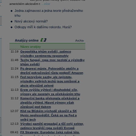
36 145,83
0,96
americkém akciovém t
Composite
...více
e
Index
Jedna zajímavost a jedna teorie předraženého
XETRA
trhu
Tecdax
3 962,18
0,39
Nový akciový normál?
Performance
index
Odkupy míří k dalšímu rekordu. Hurá?
Analýzy online
Archiv
Název analýzy
11:19
Geopolitika trhům svědčí, zatímco
výsledky sentimentu nepomohly
11:46
Techy fungují, ropa moc nezlobí a výsledky
trhům svědčí
11:24
Po depresi mánie. Polovodiče otočily a
dnešní pokračování růstu podpoří Amazon
11:15
Fed nezvyšuje sazby, ale nejistotu,
výsledky velkých techů jsou smíšené a
akcie převážně zelené
11:13
Erste zvýšila výhled i dlouhodobé cíle,
výnosy ale zaostaly za očekáváním trhu
11:12
Komerční banka překonala očekávání a
zlepšila výhled. Hlavní výnosy však
zůstávají pod tlakem
12:37
Klid na Blízkém východě skončil a SK
Hynix nepřesvědčil. Čeká se na Fed a
velký tech
12:13
Výrobci pamětí propadají a tíží celý sektor,
zatímco levnější ropa svědčí Evropě
09:41
FX Strategie: Eurodolar čeká rušné léto.