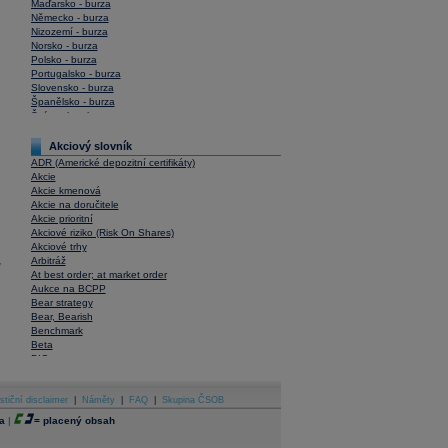
Maďarsko - burza
Německo - burza
Nizozemí - burza
Norsko - burza
Polsko - burza
Portugalsko - burza
Slovensko - burza
Španělsko - burza
Švýcarsko - burza
USA - burza
Akciový slovník
ADR (Americké depozitní certifikáty)
Akcie
Akcie kmenová
Akcie na doručitele
Akcie prioritní
Akciové riziko (Risk On Shares)
Akciové trhy
Arbitráž
y
At best order; at market order
Aukce na BCPP
Bear strategy
Bear, Bearish
Benchmark
Beta
BIC
Blokové obchody
Blue chips
stiční disclaimer
Bonita
|
Náměty
|
FAQ
|
Skupina ČSOB
Book To Bill Ratio
a
|
=
placený obsah
Book Value
Bookbuilding