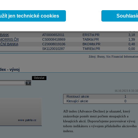
y (%)
ktivnější
podle počtu zobchodovaných kusů
podle objemu v lokální měně
select
Odeslat
žít jen technické cookies
Souhlas
 9:16:09
Změna
ISIN
RIC
(%)
 BANK
AT0000652011
ERSTbl.PR
3,18
 MORRIS ČR
CS0008418869
TABKbl.PR
1,39
ČNÍ BANKA
CZ0008019106
BKOMbl.PR
0,48
SK1120010287
TMREbl.PR
0,00
Zdroj: Burzy, Six Financial Informatio
dex - vývoj
Odeslat
select
16.10.2023 8:33:3
Rostoucí akcie
1
Klesající akcie
0
AD index (Advance-Decline) je ukazatel, který
znázorňuje poměr mezi počtem stoupajících a
klesajících akcií. Doporučujeme porovnávat vývoj
tohoto indikátoru s vývojem příslušného akciového
indexu.