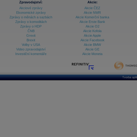
Zpravodajství:
Akcie:
Akciové zprávy
Akcie ČEZ
Archiv - Vývoj české koruny
Ekonomické zprávy
Akcie NWR
Zprávy o měnách a sazbách
Akcie Komerční banka
Archiv analýz - Makroukazatele
Zprávy o komoditách
Akcie Erste Bank
Zprávy o HDP
Akcie O2
Cenové indexy
Cenový kalkulátor
ČNB
Akcie Kofola
Ceny průmyslových výrobců - Data a prognózy
Grexit
Akcie Apple
(ČR)
Brexit
Akcie Facebook
Ceny průmyslových výrobců - Graf (ČR)
Volby v USA
Akcie BMW
Ceny průmyslových výrobců - Kalendář (ČR)
Video zpravodajství
Akcie GE
Ceny průmyslových výrobců - Zpravodajství
Investiční komentáře
Akcie Moneta
CORPORATE WEB SOLUTION
DATA EXPORT
Databanka - Akcie
Databanka - Ceny
Tvorba apl
Databanka - Ekonomický růst
Databanka - Indexy
Databanka - Měnové kurzy
Databanka - Trh práce
Databanka - Úrokové sazby
Databanka - Veřejné rozpočty