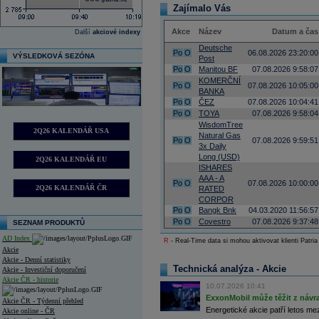
Zajímalo Vás
Akce
Název
Datum a čas
Další
akciové indexy
Deutsche
Po
O
06.08.2026 23:20:00
VÝSLEDKOVÁ SEZÓNA
Post
Po
O
Manitou BF
07.08.2026 9:58:07
KOMERČNÍ
Po
O
07.08.2026 10:05:00
BANKA
Po
O
ČEZ
07.08.2026 10:04:41
Po
O
TOYA
07.08.2026 9:58:04
WisdomTree
2Q26 KALENDÁŘ USA
Natural Gas
Po
O
07.08.2026 9:59:51
3x Daily
Long (USD)
2Q26 KALENDÁŘ EU
ISHARES
AAA - A
Po
O
07.08.2026 10:00:00
2Q26 KALENDÁŘ ČR
RATED
CORPOR
Po
O
Bangk Bnk
04.03.2020 11:56:57
Po
O
Covestro
07.08.2026 9:37:48
SEZNAM PRODUKTŮ
AD Index
R
- Real-Time data si mohou aktivovat klienti Patria
Akcie
Akcie - Denní statistiky
Technická analýza - Akcie
Akcie - Investiční doporučení
Akcie ČR - historie
10.07.2026 10:41
ExxonMobil může těžit z návrat
Akcie ČR - Týdenní přehled
Energetické akcie patří letos me
Akcie online - ČR