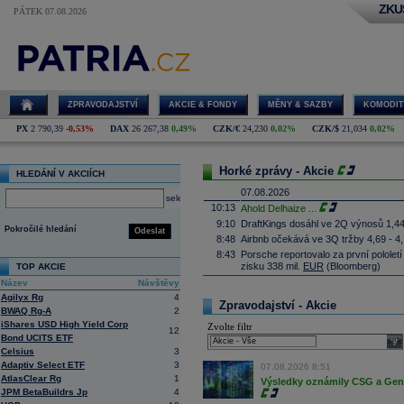
ZKU
PÁTEK 07.08.2026
ZPRAVODAJSTVÍ
AKCIE & FONDY
MĚNY & SAZBY
KOMODIT
PX
2 790,39
-0,53%
DAX
26 267,38
0,49%
CZK/€
24,230
0,02%
CZK/$
21,034
0,02%
Horké zprávy - Akcie
HLEDÁNÍ V AKCIÍCH
07.08.2026
select
10:13
Ahold Delhaize
...
9:10
DraftKings dosáhl ve 2Q výnosů 1,4
Pokročilé hledání
Odeslat
8:48
Airbnb očekává ve 3Q tržby 4,69 - 4
8:43
Porsche reportovalo za první pololetí
zisku 338 mil.
EUR
(Bloomberg)
TOP AKCIE
8:37
Akcie Fujifilm klesají o více než 18 
Název
Návštěvy
listing této části
(Bloomberg)
Agilyx Rg
4
Zpravodajství - Akcie
8:35
Německá pojišťovací společnost
Alli
BWAQ Rg-A
2
10,6 procenta na rekordních 4,87 mil
iShares USD High Yield Corp
Zvolte filtr
12
8:25
Největší polská petrochemická skupin
Bond UCITS ETF
sele
čistý zisk na 15,87 miliardy zlotých 
Celsius
3
8:17
Soud v americkém státě Nové Mexiko v
Adaptiv Select ETF
3
07.08.2026 8:51
zaplatit 567 milionů
dolarů
(téměř 12 m
AtlasClear Rg
1
Výsledky oznámily CSG a Gen D
lidem. Dále firmě nařídil, aby změnila
JPM BetaBuildrs Jp
4
státě (ČTK)