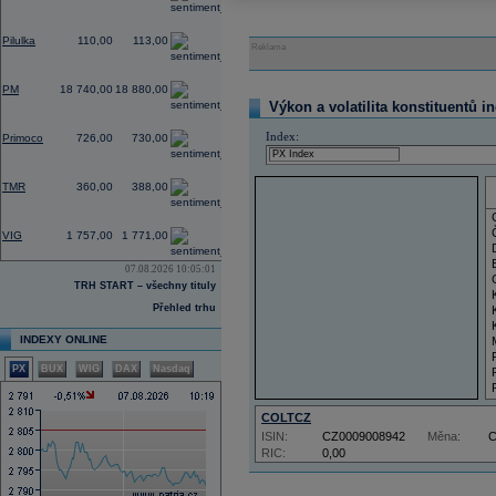
0,00
Pilulka
110,00
113,00
Reklama
0,53
PM
18 740,00
18 880,00
Výkon a volatilita konstituentů i
0,00
Index:
Primoco
726,00
730,00
0,00
TMR
360,00
388,00
-1,56
VIG
1 757,00
1 771,00
07.08.2026 10:05:01
TRH START – všechny tituly
Přehled trhu
INDEXY ONLINE
PX
BUX
WIG
DAX
Nasdaq
COLTCZ
ISIN:
CZ0009008942
Měna:
RIC:
0,00