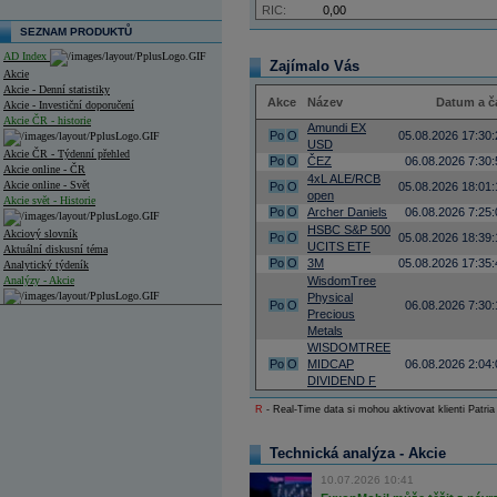
RIC:
0,00
SEZNAM PRODUKTŮ
AD Index
Zajímalo Vás
Akcie
Akcie - Denní statistiky
Akce
Název
Datum a č
Akcie - Investiční doporučení
Akcie ČR - historie
Amundi EX
Po
O
05.08.2026 17:30:
USD
Akcie ČR - Týdenní přehled
Po
O
ČEZ
06.08.2026 7:30:
Akcie online - ČR
4xL ALE/RCB
Akcie online - Svět
Po
O
05.08.2026 18:01:
open
Akcie svět - Historie
Po
O
Archer Daniels
06.08.2026 7:25:
HSBC S&P 500
Akciový slovník
Po
O
05.08.2026 18:39:
UCITS ETF
Aktuální diskusní téma
Po
O
3M
05.08.2026 17:35:
Analytický týdeník
Analýzy - Akcie
WisdomTree
Physical
Po
O
06.08.2026 7:30:
Analýzy společností - ČR
Precious
Metals
Analýzy společností - Střední Evropa
WISDOMTREE
Po
O
MIDCAP
06.08.2026 2:04:
Analýzy společností - Svět
DIVIDEND F
R
- Real-Time data si mohou aktivovat klienti Patria
Ankety a diskuze
Archiv - Analýzy online
Archiv - Deník událostí
Technická analýza - Akcie
Archiv - Flash analýzy (svět)
10.07.2026 10:41