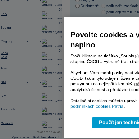
Apple
-
-
Nejaktivnější
podle počtu zobchod
0,56
podle objemu v lokál
BoA
-
-
05.08.2026 0:00:00
1,28
Název
ISIN
Boeing
-
-
Povolte cookies a 
ERSTE BANK
AT00
0,56
ERSTE BANK
AT00
Citigroup
-
-
naplno
PHILIP MORRIS ČR
CS00
PHILIP MORRIS ČR
CS00
0,31
Coca
TOMA
CZ00
-
-
Stačí kliknout na tlačítko „Souhla
Cola
ENERGOAQUA
CS00
skupinu ČSOB a vybrané třetí stran
-0,77
Ford
-
-
Abychom Vám mohli poskytnout víc
ČSOB, tak si tyto údaje můžeme vz
0,96
AD index - vývoj
GM
-
-
poskytnout co nejlepší klientský zá
Region
Odeslat
analytická činnost a předávání coo
0,33
select
IBM
-
-
Detailně si cookies můžete upravit
0,14
podmínkách cookies Patria
.
Facebook
-
-
-1,09
Použít jen techn
Microsoft
-
-
06.08.2026 2:04:00
Zpožděná data,
Real-Time data info