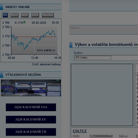
INDEXY ONLINE
PX
BUX
WIG
DAX
Nasdaq
Reklama
Výkon a volatilita konstituentů i
Index:
Další
akciové indexy
VÝSLEDKOVÁ SEZÓNA
2Q26 KALENDÁŘ USA
2Q26 KALENDÁŘ EU
COLTCZ
2Q26 KALENDÁŘ ČR
ISIN:
CZ0009008942
Měna: