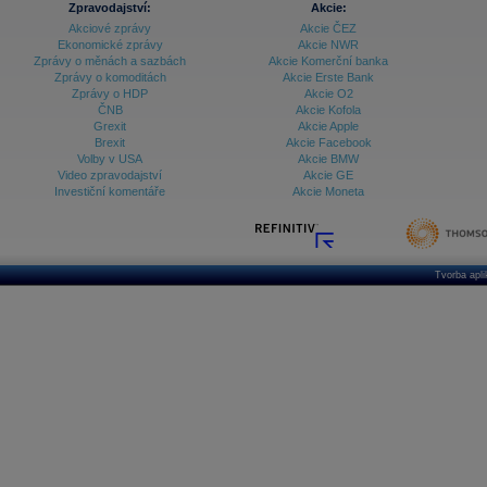
Zpravodajství:
Akcie:
Akciové zprávy
Akcie ČEZ
Archiv - Vývoj české koruny
Ekonomické zprávy
Akcie NWR
Zprávy o měnách a sazbách
Akcie Komerční banka
Archiv analýz - Makroukazatele
Zprávy o komoditách
Akcie Erste Bank
Zprávy o HDP
Akcie O2
Cenové indexy
Cenový kalkulátor
ČNB
Akcie Kofola
Ceny průmyslových výrobců - Data a prognózy
Grexit
Akcie Apple
(ČR)
Brexit
Akcie Facebook
Ceny průmyslových výrobců - Graf (ČR)
Volby v USA
Akcie BMW
Ceny průmyslových výrobců - Kalendář (ČR)
Video zpravodajství
Akcie GE
Ceny průmyslových výrobců - Zpravodajství
Investiční komentáře
Akcie Moneta
CORPORATE WEB SOLUTION
DATA EXPORT
Databanka - Akcie
Databanka - Ceny
Tvorba apl
Databanka - Ekonomický růst
Databanka - Indexy
Databanka - Měnové kurzy
Databanka - Trh práce
Databanka - Úrokové sazby
Databanka - Veřejné rozpočty