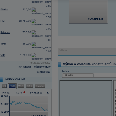
2,80
Pilulka
110,00
0,54
PM
18 760,00
0,00
Primoco
730,00
0,00
TMR
360,00
Reklama
5,09
VIG
1 797,00
07.08.2026 8:00:02
Výkon a volatilita konstituentů i
TRH START – všechny tituly
Index:
Přehled trhu
INDEXY ONLINE
PX
BUX
WIG
DAX
Nasdaq