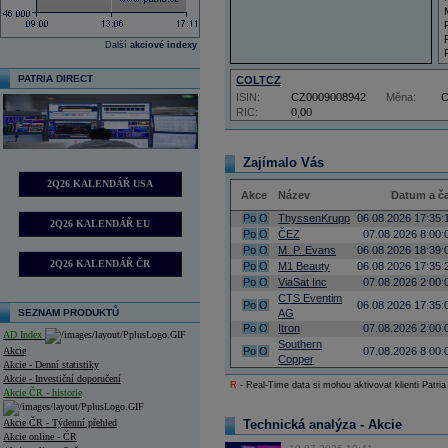
Další
akciové indexy
PATRIA DIRECT
COLTCZ
ISIN:
CZ0009008942
Měna:
RIC:
0,00
Zajímalo Vás
2Q26 KALENDÁŘ USA
Akce
Název
Datum a č
Po
O
ThyssenKrupp
06.08.2026 17:35:
2Q26 KALENDÁŘ EU
Po
O
ČEZ
07.08.2026 8:00:
Po
O
M. P. Evans
06.08.2026 18:39:
2Q26 KALENDÁŘ ČR
Po
O
M1 Beauty
06.08.2026 17:35:
Po
O
ViaSat Inc
07.08.2026 2:00:
CTS Eventim
Po
O
06.08.2026 17:35:
SEZNAM PRODUKTŮ
AG
Po
O
Itron
07.08.2026 2:00:
AD Index
Southern
Akcie
Po
O
07.08.2026 8:00:
Copper
Akcie - Denní statistiky
Akcie - Investiční doporučení
R
- Real-Time data si mohou aktivovat klienti Patria
Akcie ČR - historie
Akcie ČR - Týdenní přehled
Technická analýza - Akcie
Akcie online - ČR