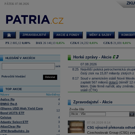
ZKU
PÁTEK 07.08.2026
ZPRAVODAJSTVÍ
AKCIE & FONDY
MĚNY & SAZBY
KOMODIT
PX
2 805,12
0,00%
DAX
26 140,13
0,05%
CZK/€
24,232
0,03%
CZK/$
21,031
0,01%
Horké zprávy - Akcie
HLEDÁNÍ V AKCIÍCH
07.08.2026
select
8:25
Největší polská petrochemická skupin
čistý zisk na 15,87 miliardy zlotých 
Pokročilé hledání
Odeslat
8:17
Soud v americkém státě Nové Mexiko v
zaplatit 567 milionů
dolarů
(téměř 12 m
lidem. Dále firmě nařídil, aby změnila
TOP AKCIE
státě (ČTK)
Název
Návštěvy
8:06
Antivirová společnost Gen Digital v pr
procent na 215 milionů
dolarů
ze 135 
Agilyx Rg
4
Zpravodajství - Akcie
spojením americké NortonLifeLock a 
BWAQ Rg-A
2
1,34 miliardy
dolarů
(ČTK)
iShares USD High Yield Corp
Zvolte filtr
12
7:51
Czechoslovak Group oznámila za prvn
Bond UCITS ETF
sele
EBIT 784 mil.
EUR
s EBIT marží 24,1
Celsius
4
mld.
EUR
Adaptiv Select ETF
3
07.08.2026 8:14
06.08.2026
AtlasClear Rg
1
CSG výrazně překonala odhady
22:12
Wall Street závěr: SPX500 -0,2 %, D
JPM BetaBuildrs Jp
4
Czechoslovak Group (CSG) zveřej