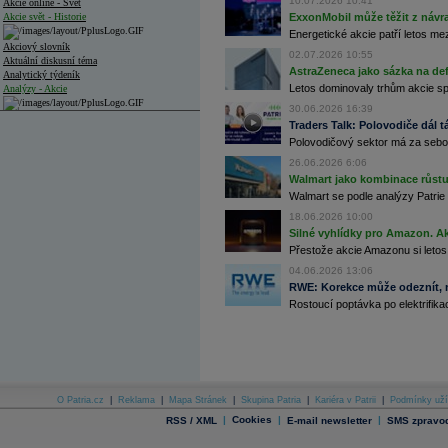
10.07.2026 10:41
Akcie online - Svět
Akcie svět - Historie
ExxonMobil může těžit z návrat
Energetické akcie patří letos me
Akciový slovník
02.07.2026 10:55
Aktuální diskusní téma
AstraZeneca jako sázka na de
Analytický týdeník
Letos dominovaly trhům akcie spoj
Analýzy - Akcie
30.06.2026 16:39
Analýzy společností - ČR
Traders Talk: Polovodiče dál tá
Polovodičový sektor má za sebou
Analýzy společností - Střední Evropa
26.06.2026 6:06
Analýzy společností - Svět
Walmart jako kombinace růstu 
Walmart se podle analýzy Patrie 
Ankety a diskuze
18.06.2026 10:00
Archiv - Analýzy online
Silné vyhlídky pro Amazon. Ak
Archiv - Deník událostí
Přestože akcie Amazonu si letos
Archiv - Flash analýzy (svět)
04.06.2026 13:06
RWE: Korekce může odeznít, n
Archiv - Globální makroekonomické přehledy
Rostoucí poptávka po elektrifikac
Archiv - Horké Zprávy
Archiv - Kalendář událostí
Archiv - Měnová politika
Archiv - Měsíční makroekonomické přehledy
O Patria.cz
|
Reklama
|
Mapa Stránek
|
Skupina Patria
|
Kariéra v Patrii
|
Podmínky uží
Archiv - Souhrnné zprávy o vývoji ČR
|
Cookies
|
|
RSS / XML
E-mail newsletter
SMS zpravod
Archiv - Treasury alerty