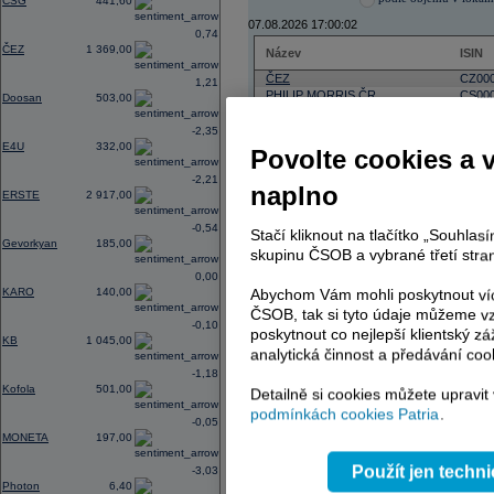
CSG
441,60
07.08.2026 17:00:02
0,74
ČEZ
1 369,00
Název
ISIN
ČEZ
CZ000
1,21
PHILIP MORRIS ČR
CS00
Doosan
503,00
ERSTE BANK
AT000
TMR
SK112
-2,35
E4U
332,00
Povolte cookies a 
-2,21
naplno
ERSTE
2 917,00
AD index - vývoj
-0,54
Region
Stačí kliknout na tlačítko „Souhla
Odeslat
Gevorkyan
185,00
select
skupinu ČSOB a vybrané třetí stran
0,00
KARO
140,00
Abychom Vám mohli poskytnout víc
ČSOB, tak si tyto údaje můžeme vz
-0,10
poskytnout co nejlepší klientský zá
KB
1 045,00
analytická činnost a předávání coo
-1,18
Kofola
501,00
Detailně si cookies můžete upravit
podmínkách cookies Patria
.
-0,05
MONETA
197,00
Použít jen techn
-3,03
Photon
6,40