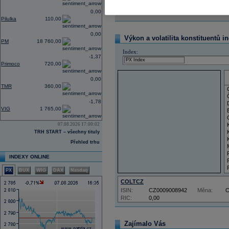
Reklama
0,00
Pilulka
110,00
0,00
Výkon a volatilita konstituentů i
PM
18 760,00
Index:
-1,37
Primoco
720,00
0,00
TMR
360,00
-1,78
VIG
1 765,00
07.08.2026 17:00:02
TRH START – všechny tituly
Přehled trhu
INDEXY ONLINE
PX
BUX
WIG
DAX
Nasdaq
COLTCZ
ISIN:
CZ0009008942
Měna:
RIC:
0,00
Zajímalo Vás