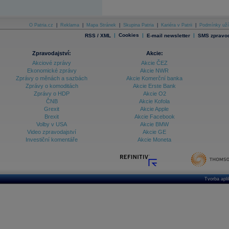
Archiv - Vývoj české koruny
O Patria.cz
|
Reklama
|
Mapa Stránek
|
Skupina Patria
|
Kariéra v Patrii
|
Podmínky uží
Archiv analýz - Makroukazatele
|
Cookies
|
|
RSS / XML
E-mail newsletter
SMS zpravod
Cenové indexy
Cenový kalkulátor
Zpravodajství:
Akcie:
Ceny průmyslových výrobců - Data a prognózy
Akciové zprávy
Akcie ČEZ
(ČR)
Ekonomické zprávy
Akcie NWR
Ceny průmyslových výrobců - Graf (ČR)
Zprávy o měnách a sazbách
Akcie Komerční banka
Ceny průmyslových výrobců - Kalendář (ČR)
Zprávy o komoditách
Akcie Erste Bank
Ceny průmyslových výrobců - Zpravodajství
Zprávy o HDP
Akcie O2
CORPORATE WEB SOLUTION
ČNB
Akcie Kofola
DATA EXPORT
Grexit
Akcie Apple
Databanka - Akcie
Brexit
Akcie Facebook
Volby v USA
Akcie BMW
Databanka - Ceny
Video zpravodajství
Akcie GE
Investiční komentáře
Akcie Moneta
Databanka - Ekonomický růst
Databanka - Indexy
Databanka - Měnové kurzy
Tvorba apl
Databanka - Trh práce
Databanka - Úrokové sazby
Databanka - Veřejné rozpočty