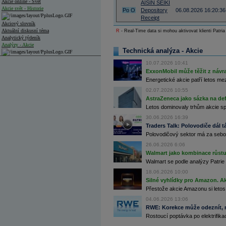
Akcie online - Svět
AISIN SEIKI
Akcie svět - Historie
Po
O
Depository
06.08.2026 16:20:36
Receipt
Akciový slovník
Aktuální diskusní téma
R
- Real-Time data si mohou aktivovat klienti Patria
Analytický týdeník
Analýzy - Akcie
Technická analýza - Akcie
Analýzy společností - ČR
10.07.2026 10:41
ExxonMobil může těžit z návrat
Analýzy společností - Střední Evropa
Energetické akcie patří letos me
Analýzy společností - Svět
02.07.2026 10:55
AstraZeneca jako sázka na de
Ankety a diskuze
Letos dominovaly trhům akcie spoj
Archiv - Analýzy online
30.06.2026 16:39
Archiv - Deník událostí
Traders Talk: Polovodiče dál tá
Polovodičový sektor má za sebou
Archiv - Flash analýzy (svět)
26.06.2026 6:06
Archiv - Globální makroekonomické přehledy
Walmart jako kombinace růstu 
Walmart se podle analýzy Patrie 
Archiv - Horké Zprávy
Archiv - Kalendář událostí
18.06.2026 10:00
Silné vyhlídky pro Amazon. Ak
Archiv - Měnová politika
Přestože akcie Amazonu si letos
04.06.2026 13:06
Archiv - Měsíční makroekonomické přehledy
RWE: Korekce může odeznít, n
Archiv - Souhrnné zprávy o vývoji ČR
Rostoucí poptávka po elektrifikac
Archiv - Treasury alerty