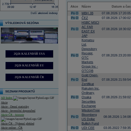
Akce
Název
Datum a čas
Po
O
MBH JB
07.08.2026 17:20:05
Další
akciové indexy
Po
O
ČEZ
07.08.2026 17:00:02
HSBC MSCI
VÝSLEDKOVÁ SEZÓNA
AC FAR
Po
O
07.08.2026 18:30:02
EAST EX
JAP
Komatsu
Ltd,
Depository
Receipt,
2Q26 KALENDÁŘ USA
Po
O
07.08.2026 23:20:00
OTC
Markets
2Q26 KALENDÁŘ EU
Group Inc -
OTCQB
Gold Open-
2Q26 KALENDÁŘ ČR
Po
O
End
07.08.2026 21:59:54
Zertifikat
Rakuten Inc,
SEZNAM PRODUKTŮ
Ordinary,
Po
O
Osaka
07.08.2026 21:59:02
AD Index
Securities
Akcie
Exchange
Akcie - Denní statistiky
WisdomTree
Akcie - Investiční doporučení
Bloomberg
Akcie ČR - historie
Po
O
08.08.2026 1:34:08
US Dollar
Bullish Fund
Akcie ČR - Týdenní přehled
Akcie online - ČR
Po
O
UDI CEE
03.05.2022 7:59:35