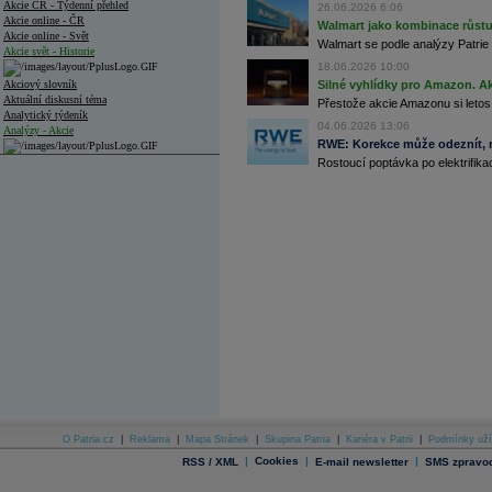
Akcie ČR - Týdenní přehled
26.06.2026 6:06
Akcie online - ČR
Walmart jako kombinace růstu 
Akcie online - Svět
Walmart se podle analýzy Patrie 
Akcie svět - Historie
18.06.2026 10:00
Akciový slovník
Silné vyhlídky pro Amazon. Ak
Aktuální diskusní téma
Přestože akcie Amazonu si letos
Analytický týdeník
04.06.2026 13:06
Analýzy - Akcie
RWE: Korekce může odeznít, n
Rostoucí poptávka po elektrifikac
Analýzy společností - ČR
Analýzy společností - Střední Evropa
Analýzy společností - Svět
Ankety a diskuze
Archiv - Analýzy online
Archiv - Deník událostí
Archiv - Flash analýzy (svět)
Archiv - Globální makroekonomické přehledy
Archiv - Horké Zprávy
Archiv - Kalendář událostí
Archiv - Měnová politika
O Patria.cz
|
Reklama
|
Mapa Stránek
|
Skupina Patria
|
Kariéra v Patrii
|
Podmínky uží
|
Cookies
|
|
RSS / XML
E-mail newsletter
SMS zpravod
Archiv - Měsíční makroekonomické přehledy
Archiv - Souhrnné zprávy o vývoji ČR