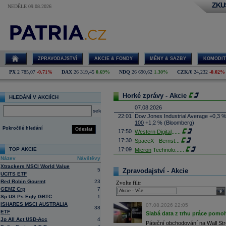
ZKU
NEDĚLE 09.08.2026
ZPRAVODAJSTVÍ
AKCIE & FONDY
MĚNY & SAZBY
KOMODIT
PX
2 785,07
-0,71%
DAX
26 319,45
0,69%
NDQ
26 690,62
1,30%
CZK/€
24,232
-0,02%
Horké zprávy - Akcie
HLEDÁNÍ V AKCIÍCH
07.08.2026
select
22:01
Dow Jones Industrial Average +0,3 
100
+1,2 % (Bloomberg)
Pokročilé hledání
Odeslat
17:50
Western Digital
......
17:30
SpaceX - Bernst
...
TOP AKCIE
17:09
Micron
Technolo
......
Název
Návštěvy
16:47
Exxon
Mobil - T
......
Xtrackers MSCI World Value
16:26
Objem obchodů s akciemi na pražské
5
Zpravodajství - Akcie
UCITS ETF
obchodů za poslední rok je 0,665 mld
Red Robin Gourmt
23
Zvolte filtr
16:23
Zvýšení výroby balistických střel A
GEMZ Crp
7
nějakou dobu potrvá. Agentuře Reuter
sele
Armin Papperger. Společná výroba 
Sp US Ps Eqty GBTC
1
doplnit arzenál Spojeným státům, kte
ISHARES MSCI AUSTRALIA
07.08.2026 22:05
38
(ČTK)
ETF
Slabá data z trhu práce pomoh
16:07
Conocophillips
......
Jp All Act USD-Acc
4
Páteční obchodování na Wall Stre