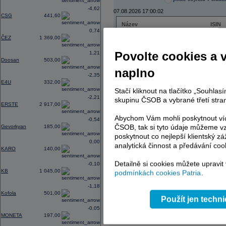
-4,62
07.08.2026 17:00:02
CSG
441,60
Název
ISIN
0,74
ČEZ
CZ000
ČEZ
1 369,00
PHILIP MORRIS ČR
CS00
ERSTE BANK
AT000
Povolte cookies a 
1,21
TMR
SK112
Doosan
503,00
naplno
-2,35
E4U
332,00
Stačí kliknout na tlačítko „Souhla
AD index - vývoj
-2,21
skupinu ČSOB a vybrané třetí stran
ERSTE
2 917,00
Region
Odeslat
select
Abychom Vám mohli poskytnout víc
-0,54
ČSOB, tak si tyto údaje můžeme vz
Gevorkyan
185,00
poskytnout co nejlepší klientský zá
0,00
analytická činnost a předávání coo
KARO
140,00
Detailně si cookies můžete upravit
-0,10
KB
1 045,00
podmínkách cookies Patria
.
-1,18
Kofola
501,00
Použít jen techn
-0,05
MONETA
197,00