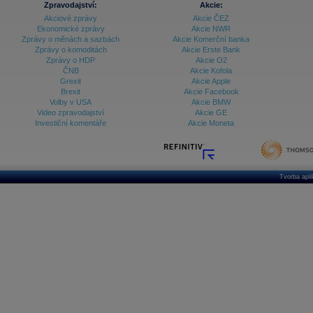
Zpravodajství:
Akcie:
Akciové zprávy
Akcie ČEZ
Archiv - Treasury alerty
Ekonomické zprávy
Akcie NWR
Zprávy o měnách a sazbách
Akcie Komerční banka
Archiv - Vývoj české koruny
Zprávy o komoditách
Akcie Erste Bank
Zprávy o HDP
Akcie O2
Archiv analýz - Makroukazatele
ČNB
Akcie Kofola
Grexit
Akcie Apple
Cenové indexy
Cenový kalkulátor
Brexit
Akcie Facebook
Ceny průmyslových výrobců - Data a prognózy
Volby v USA
Akcie BMW
(ČR)
Video zpravodajství
Akcie GE
Ceny průmyslových výrobců - Graf (ČR)
Investiční komentáře
Akcie Moneta
Ceny průmyslových výrobců - Kalendář (ČR)
Ceny průmyslových výrobců - Zpravodajství
CORPORATE WEB SOLUTION
DATA EXPORT
Databanka - Akcie
Tvorba apl
Databanka - Ceny
Databanka - Ekonomický růst
Databanka - Indexy
Databanka - Měnové kurzy
Databanka - Trh práce
Databanka - Úrokové sazby