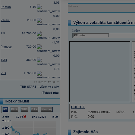
-3,03
Reklama
Photon
6,40
0,00
Pilulka
110,00
Výkon a volatilita konstituentů i
0,00
Index:
PM
18 760,00
-1,37
Primoco
720,00
0,00
TMR
360,00
-1,78
VIG
1 765,00
07.08.2026 17:00:02
TRH START – všechny tituly
Přehled trhu
INDEXY ONLINE
COLTCZ
PX
BUX
WIG
DAX
Nasdaq
ISIN:
CZ0009008942
Měna:
RIC:
0,00
Zajímalo Vás