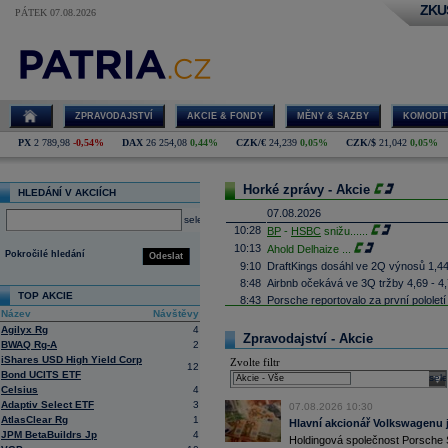
ZKU
PÁTEK 07.08.2026
ZPRAVODAJSTVÍ
AKCIE & FONDY
MĚNY & SAZBY
KOMODIT
PX
2 789,98
-0,54%
DAX
26 254,08
0,44%
CZK/€
24,239
0,05%
CZK/$
21,042
0,05%
Horké zprávy - Akcie
HLEDÁNÍ V AKCIÍCH
07.08.2026
select
10:28
BP
-
HSBC
snižu
......
10:13
Ahold Delhaize
...
Pokročilé hledání
Odeslat
9:10
DraftKings dosáhl ve 2Q výnosů 1,4
8:48
Airbnb očekává ve 3Q tržby 4,69 - 4
TOP AKCIE
8:43
Porsche reportovalo za první pololetí
zisku 338 mil.
EUR
(Bloomberg)
Název
Návštěvy
Agilyx Rg
4
8:37
Akcie Fujifilm klesají o více než 18 
Zpravodajství - Akcie
listing této části
(Bloomberg)
BWAQ Rg-A
2
iShares USD High Yield Corp
8:35
Německá pojišťovací společnost
Alli
Zvolte filtr
12
10,6 procenta na rekordních 4,87 mil
Bond UCITS ETF
sele
Celsius
4
8:25
Největší polská petrochemická skupin
čistý zisk na 15,87 miliardy zlotých 
Adaptiv Select ETF
3
07.08.2026 10:30
AtlasClear Rg
1
8:17
Soud v americkém státě Nové Mexiko v
Hlavní akcionář Volkswagenu j
zaplatit 567 milionů
dolarů
(téměř 12 m
JPM BetaBuildrs Jp
4
Holdingová společnost Porsche 
lidem. Dále firmě nařídil, aby změnila