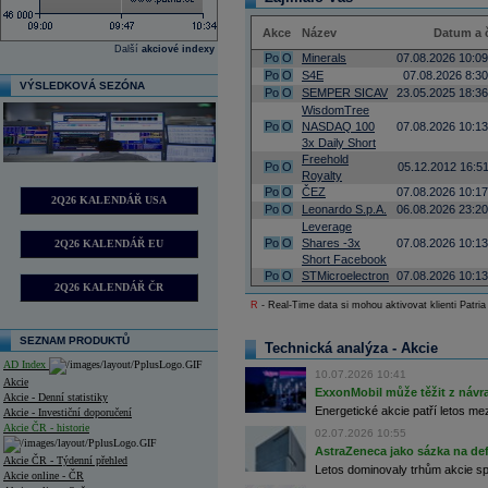
Akce
Název
Datum a 
Další
akciové indexy
Po
O
Minerals
07.08.2026 10:09
Po
O
S4E
07.08.2026 8:30
VÝSLEDKOVÁ SEZÓNA
Po
O
SEMPER SICAV
23.05.2025 18:36
WisdomTree
Po
O
NASDAQ 100
07.08.2026 10:13
3x Daily Short
Freehold
Po
O
05.12.2012 16:51
Royalty
Po
O
ČEZ
07.08.2026 10:17
2Q26 KALENDÁŘ USA
Po
O
Leonardo S.p.A.
06.08.2026 23:20
Leverage
Po
O
Shares -3x
07.08.2026 10:13
2Q26 KALENDÁŘ EU
Short Facebook
Po
O
STMicroelectron
07.08.2026 10:13
2Q26 KALENDÁŘ ČR
R
- Real-Time data si mohou aktivovat klienti Patria
SEZNAM PRODUKTŮ
Technická analýza - Akcie
AD Index
10.07.2026 10:41
Akcie
ExxonMobil může těžit z návrat
Akcie - Denní statistiky
Energetické akcie patří letos me
Akcie - Investiční doporučení
Akcie ČR - historie
02.07.2026 10:55
AstraZeneca jako sázka na de
Akcie ČR - Týdenní přehled
Letos dominovaly trhům akcie spoj
Akcie online - ČR