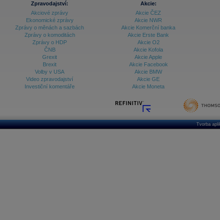
Zpravodajství:
Akcie:
Akciové zprávy
Akcie ČEZ
Archiv - Vývoj české koruny
Ekonomické zprávy
Akcie NWR
Zprávy o měnách a sazbách
Akcie Komerční banka
Archiv analýz - Makroukazatele
Zprávy o komoditách
Akcie Erste Bank
Zprávy o HDP
Akcie O2
Cenové indexy
Cenový kalkulátor
ČNB
Akcie Kofola
Ceny průmyslových výrobců - Data a prognózy
Grexit
Akcie Apple
(ČR)
Brexit
Akcie Facebook
Ceny průmyslových výrobců - Graf (ČR)
Volby v USA
Akcie BMW
Ceny průmyslových výrobců - Kalendář (ČR)
Video zpravodajství
Akcie GE
Ceny průmyslových výrobců - Zpravodajství
Investiční komentáře
Akcie Moneta
CORPORATE WEB SOLUTION
DATA EXPORT
Databanka - Akcie
Databanka - Ceny
Tvorba apl
Databanka - Ekonomický růst
Databanka - Indexy
Databanka - Měnové kurzy
Databanka - Trh práce
Databanka - Úrokové sazby
Databanka - Veřejné rozpočty