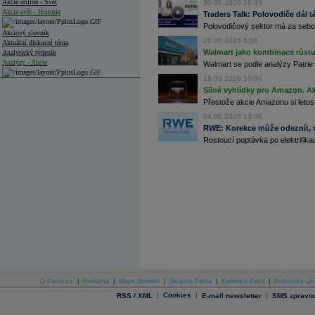
Akcie online - Svět
30.06.2026 16:39
Akcie svět - Historie
Traders Talk: Polovodiče dál tá
Polovodičový sektor má za sebou
Akciový slovník
26.06.2026 6:06
Aktuální diskusní téma
Walmart jako kombinace růstu 
Analytický týdeník
Analýzy - Akcie
Walmart se podle analýzy Patrie 
18.06.2026 10:00
Analýzy společností - ČR
Silné vyhlídky pro Amazon. Ak
Přestože akcie Amazonu si letos
Analýzy společností - Střední Evropa
04.06.2026 13:06
Analýzy společností - Svět
RWE: Korekce může odeznít, n
Rostoucí poptávka po elektrifikac
Ankety a diskuze
Archiv - Analýzy online
Archiv - Deník událostí
Archiv - Flash analýzy (svět)
Archiv - Globální makroekonomické přehledy
Archiv - Horké Zprávy
Archiv - Kalendář událostí
Archiv - Měnová politika
Archiv - Měsíční makroekonomické přehledy
O Patria.cz
|
Reklama
|
Mapa Stránek
|
Skupina Patria
|
Kariéra v Patrii
|
Podmínky uží
Archiv - Souhrnné zprávy o vývoji ČR
|
Cookies
|
|
RSS / XML
E-mail newsletter
SMS zpravod
Archiv - Treasury alerty