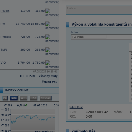
0,00
Reklama
Pilulka
110,00
113,00
0,53
PM
18 740,00
18 860,00
Výkon a volatilita konstituentů i
Index:
-0,27
Primoco
726,00
728,00
0,00
TMR
360,00
388,00
-1,56
VIG
1 764,00
1 780,00
07.08.2026 10:19:01
TRH START – všechny tituly
Přehled trhu
INDEXY ONLINE
PX
BUX
WIG
DAX
Nasdaq
COLTCZ
ISIN:
CZ0009008942
Měna:
RIC:
0,00
Zajímalo Vás