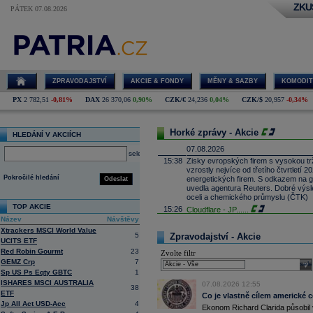
ZKU
PÁTEK 07.08.2026
ZPRAVODAJSTVÍ
AKCIE & FONDY
MĚNY & SAZBY
KOMODIT
PX
2 782,51
-0,81%
DAX
26 370,06
0,90%
CZK/€
24,236
0,04%
CZK/$
20,957
-0,34%
Horké zprávy - Akcie
HLEDÁNÍ V AKCIÍCH
07.08.2026
select
15:38
Zisky evropských firem s vysokou trž
vzrostly nejvíce od třetího čtvrtletí
Pokročilé hledání
energetických firem. S odkazem na g
Odeslat
uvedla agentura Reuters. Dobré výsle
oceli a chemického průmyslu (ČTK)
TOP AKCIE
15:26
Cloudflare -
JP
......
Název
Návštěvy
15:05
Block - Bernste
...
Xtrackers MSCI World Value
14:49
Airbnb -
JP Mor
......
5
Zpravodajství - Akcie
UCITS ETF
14:24
Roche -
Morgan
......
Red Robin Gourmt
23
Zvolte filtr
13:59
DHL - Bernstein
...
GEMZ Crp
7
sele
13:44
Sp US Ps Eqty GBTC
1
BAE Systems - M
...
ISHARES MSCI AUSTRALIA
13:04
Jedna z největších světových pořadate
07.08.2026 12:55
38
ETF
procent v novém provozovateli multi
Co je vlastně cílem americké 
Nový společný podnik založí s invest
Jp All Act USD-Acc
4
Ekonom Richard Clarida působil 
Bestsport O2 arenu a O2 universum vla