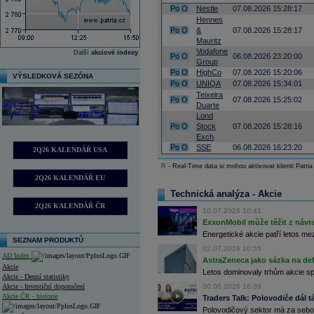
Po
O
Nestle
07.08.2026 15:28:17
Hennes
Po
O
&
07.08.2026 15:28:17
Mauritz
Vodafone
Další
akciové indexy
Po
O
06.08.2026 23:20:00
Group
Po
O
HighCo
07.08.2026 15:20:06
VÝSLEDKOVÁ SEZÓNA
Po
O
UNIQA
07.08.2026 15:34:01
Teixeira
Po
O
07.08.2026 15:25:02
Duarte
Lond
Po
O
Stock
07.08.2026 15:28:16
Exch
Po
O
SSE
06.08.2026 16:23:20
2Q26 KALENDÁŘ USA
R
- Real-Time data si mohou aktivovat klienti Patria
2Q26 KALENDÁŘ EU
Technická analýza - Akcie
2Q26 KALENDÁŘ ČR
10.07.2026 10:41
ExxonMobil může těžit z návrat
Energetické akcie patří letos me
SEZNAM PRODUKTŮ
02.07.2026 10:55
AD Index
AstraZeneca jako sázka na de
Akcie
Letos dominovaly trhům akcie spoj
Akcie - Denní statistiky
Akcie - Investiční doporučení
30.06.2026 16:39
Akcie ČR - historie
Traders Talk: Polovodiče dál tá
Polovodičový sektor má za sebou