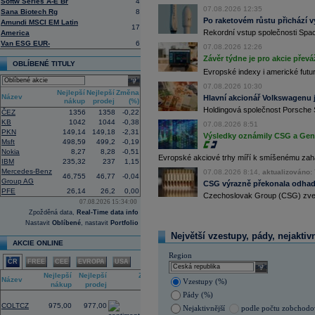
Softw Series A-E Br
4
investiční společnost, PPF dosud pů
07.08.2026 12:35
Sana Biotech Rg
8
12:09
Akciové podílové fondy za prvních s
Po raketovém růstu přichází v
Amundi MSCI EM Latin
17
procenta, smíšené fondy 4,4 procent
Rekordní vstup společnosti Spac
America
akciové fondy podle indexu přinesly
Van ESG EUR-
6
procenta a dluhopisové fondy 2,5 pr
07.08.2026 12:26
Závěr týdne je pro akcie převá
11:43
Novo Nordisk -
...
OBLÍBENÉ TITULY
11:27
Jedna z největších světových pořadate
Evropské indexy i americké futur
select
procent v novém provozovateli multi
07.08.2026 10:30
Nový společný podnik založí s invest
Nejlepší
Nejlepší
Změna
Název
Hlavní akcionář Volkswagenu j
Bestsport O2 arenu a O2 universum vla
nákup
prodej
(%)
investiční společnost, PPF dosud pů
Holdingová společnost Porsche 
ČEZ
1356
1358
-0,22
11:16
Porsche SE
, která je hlavním akci
KB
1042
1044
-0,38
07.08.2026 8:51
se v pololetí propadla do čisté ztráty
PKN
149,14
149,18
-2,31
Výsledky oznámily CSG a Gen D
Zároveň automobilku
Volkswagen
vyz
Msft
498,59
499,2
-0,19
konkurenceschopnosti (ČTK)
Nokia
8,27
8,28
-0,51
Evropské akciové trhy míří k smíšenému zahá
11:02
Italy's Prysmia
...
IBM
235,32
237
1,15
Mercedes-Benz
10:51
07.08.2026 8:14,
aktualizováno: 
EasyJet
-
JP Mo
......
46,755
46,77
-0,04
Group AG
CSG výrazně překonala odhady
10:28
BP
-
HSBC
snižu
......
PFE
26,14
26,2
0,00
Czechoslovak Group (CSG) zveřej
10:13
Ahold Delhaize
...
07.08.2026 15:34:00
9:10
DraftKings dosáhl ve 2Q výnosů 1,4
Zpožděná data,
Real-Time data info
8:48
Airbnb očekává ve 3Q tržby 4,69 - 4
Nastavit
Oblíbené
, nastavit
Portfolio
8:43
Porsche reportovalo za první pololetí
Největší vzestupy, pády, nejaktiv
AKCIE ONLINE
zisku 338 mil.
EUR
(Bloomberg)
8:37
Akcie Fujifilm klesají o více než 18 
Region
ČR
FREE
CEE
EVROPA
USA
listing této části
(Bloomberg)
select
Nejlepší
Nejlepší
Změna
Název
Vzestupy (%)
nákup
prodej
(%)
Pády (%)
2,09
COLTCZ
975,00
977,00
Nejaktivnější
podle počtu zobchod