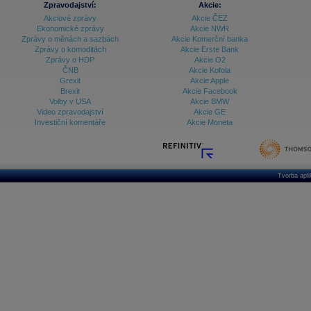
Zpravodajství:
Akcie:
Akciové zprávy
Akcie ČEZ
Archiv - Treasury alerty
Ekonomické zprávy
Akcie NWR
Zprávy o měnách a sazbách
Akcie Komerční banka
Archiv - Vývoj české koruny
Zprávy o komoditách
Akcie Erste Bank
Zprávy o HDP
Akcie O2
Archiv analýz - Makroukazatele
ČNB
Akcie Kofola
Grexit
Akcie Apple
Cenové indexy
Cenový kalkulátor
Brexit
Akcie Facebook
Ceny průmyslových výrobců - Data a prognózy
Volby v USA
Akcie BMW
(ČR)
Video zpravodajství
Akcie GE
Ceny průmyslových výrobců - Graf (ČR)
Investiční komentáře
Akcie Moneta
Ceny průmyslových výrobců - Kalendář (ČR)
Ceny průmyslových výrobců - Zpravodajství
CORPORATE WEB SOLUTION
DATA EXPORT
Databanka - Akcie
Tvorba apl
Databanka - Ceny
Databanka - Ekonomický růst
Databanka - Indexy
Databanka - Měnové kurzy
Databanka - Trh práce
Databanka - Úrokové sazby