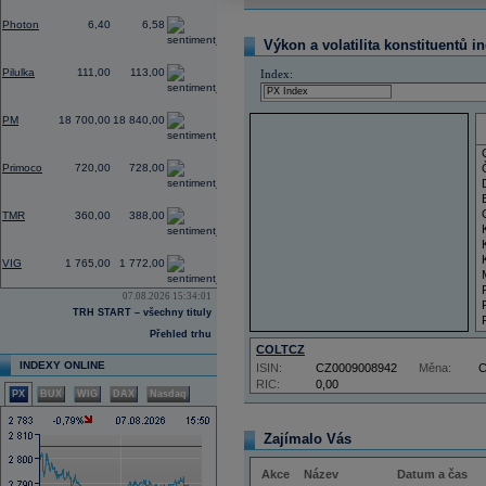
-3,03
Photon
6,40
6,58
Výkon a volatilita konstituentů i
0,00
Pilulka
111,00
113,00
Index:
-0,32
PM
18 700,00
18 840,00
-1,37
Primoco
720,00
728,00
0,00
TMR
360,00
388,00
-1,39
VIG
1 765,00
1 772,00
07.08.2026 15:34:01
TRH START – všechny tituly
Přehled trhu
COLTCZ
INDEXY ONLINE
ISIN:
CZ0009008942
Měna:
RIC:
0,00
PX
BUX
WIG
DAX
Nasdaq
Zajímalo Vás
Akce
Název
Datum a čas