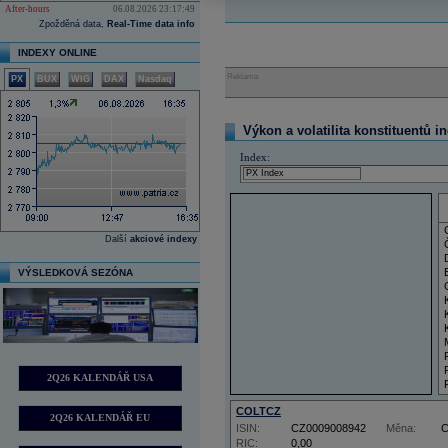
After-hours
06.08.2026 23:17:49
Zpožděná data,
Real-Time data info
INDEXY ONLINE
Reklama
PX
BUX
WIG
DAX
Nasdaq
Výkon a volatilita konstituentů i
Index:
Další
akciové indexy
VÝSLEDKOVÁ SEZÓNA
2Q26 KALENDÁŘ USA
COLTCZ
2Q26 KALENDÁŘ EU
ISIN:
CZ0009008942
Měna:
RIC:
0,00