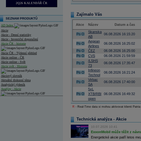
2Q26 KALENDÁŘ ČR
Zajímalo Vás
SEZNAM PRODUKTŮ
Akce
Název
Datum a čas
AD Index
Akcie
Skanska
Po
O
06.08.2026 16:15:20
Akcie - Denní statistiky
AB
Akcie - Investiční doporučení
Aegean
Po
O
06.08.2026 16:25:02
Akcie ČR - historie
Airlines
Po
O
ČEZ
06.08.2026 16:25:00
Akcie ČR - Týdenní přehled
Po
O
CVS
06.08.2026 21:59:59
Akcie online - ČR
/LSHS
Akcie online - Svět
Po
O
06.08.2026 17:35:47
73
Akcie svět - Historie
Infineon
Po
O
06.08.2026 16:21:24
Technol
Akciový slovník
Virbac
Aktuální diskusní téma
Po
O
06.08.2026 17:40:00
SA
Analytický týdeník
Analýzy - Akcie
5xL
Po
O
XTB/RBI
06.08.2026 16:49:32
Analýzy společností - ČR
open
R
- Real-Time data si mohou aktivovat klienti Patria
Analýzy společností - Střední Evropa
Analýzy společností - Svět
Technická analýza - Akcie
Ankety a diskuze
10.07.2026 10:41
Archiv - Analýzy online
ExxonMobil může těžit z návrat
Archiv - Deník událostí
Energetické akcie patří letos me