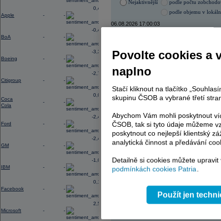
Nejaktivnější
podle počtu zobchod
0,45
podle objemu v lokál
Apple
-
-
06.08.2026 17:00:03
-0,40
Název
ISIN
BoA
-
-
ERSTE BANK
AT000
Povolte cookies a 
-3,33
ČEZ
CZ000
Boeing
-
-
VIG
AT000
naplno
TMR
SK112
-2,78
PHILIP MORRIS ČR
CS00
Citigroup
-
-
KOMERČNÍ BANKA
CZ00
Stačí kliknout na tlačítko „Souhla
0,02
skupinu ČSOB a vybrané třetí stran
Coca
-
-
Cola
Abychom Vám mohli poskytnout víc
-2,41
AD index - vývoj
ČSOB, tak si tyto údaje můžeme vz
Ford
-
-
Region
Odeslat
poskytnout co nejlepší klientský zá
-2,49
select
analytická činnost a předávání coo
GM
-
-
Detailně si cookies můžete upravit
-1,06
IBM
-
-
podmínkách cookies Patria
.
0,19
Facebook
-
-
Použít jen techn
2,54
Microsoft
-
-