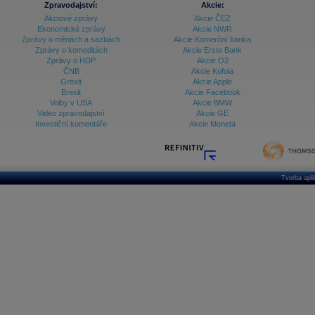
Zpravodajství:
Akcie:
Databanka - Ekonomický růst
Akciové zprávy
Akcie ČEZ
Ekonomické zprávy
Akcie NWR
Databanka - Indexy
Zprávy o měnách a sazbách
Akcie Komerční banka
Zprávy o komoditách
Akcie Erste Bank
Databanka - Měnové kurzy
Zprávy o HDP
Akcie O2
ČNB
Akcie Kofola
Databanka - Trh práce
Grexit
Akcie Apple
Brexit
Akcie Facebook
Databanka - Úrokové sazby
Volby v USA
Akcie BMW
Video zpravodajství
Akcie GE
Databanka - Veřejné rozpočty
Investiční komentáře
Akcie Moneta
Databanka - Zahraniční obchod a platební
bilance
Databanka akcie - ČR
Tvorba apl
Databanka akcie - Svět
Denní finanční zpravodaj
Denní kalendář událostí
Denní přehled - Akcie CEE
Denní přehled - Akcie ČR
Denní přehled - Akcie Svět
Dlouhé sazby - CZK dluhopisy vs. Swapy
Dlouhé sazby - Dlouhodobá výnosová křivka