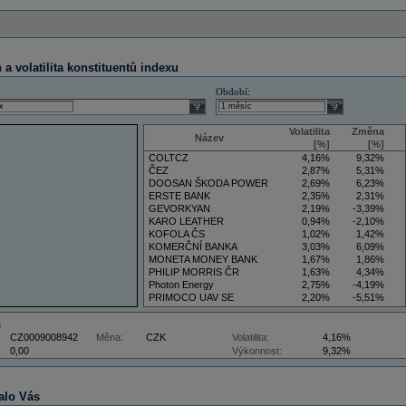
a volatilita konstituentů indexu
Období:
select
select
Volatilita
Změna
Název
[%]
[%]
COLTCZ
4,16%
9,32%
ČEZ
2,87%
5,31%
DOOSAN ŠKODA POWER
2,69%
6,23%
ERSTE BANK
2,35%
2,31%
GEVORKYAN
2,19%
-3,39%
KARO LEATHER
0,94%
-2,10%
KOFOLA ČS
1,02%
1,42%
KOMERČNÍ BANKA
3,03%
6,09%
MONETA MONEY BANK
1,67%
1,86%
PHILIP MORRIS ČR
1,63%
4,34%
Photon Energy
2,75%
-4,19%
PRIMOCO UAV SE
2,20%
-5,51%
VIG
4,34%
9,22%
Z
CZ0009008942
Měna:
CZK
Volatilita:
4,16%
0,00
Výkonnost:
9,32%
alo Vás