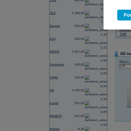
CSG
441,60
07.08.2026
0,74
ČEZ
1 369,00
Název
Pou
ČEZ
1,21
PHILIP
Doosan
503,00
ERSTE
TMR
-2,35
E4U
332,00
-2,21
ERSTE
2 917,00
AD in
-0,54
Region
Gevorkyan
185,00
0,00
KARO
140,00
-0,10
KB
1 045,00
-1,18
Kofola
501,00
-0,05
MONETA
197,00
-3,03
Photon
6,40