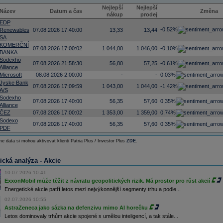
Nejlepší
Nejlepší
Název
Datum a čas
Změna
nákup
prodej
EDP
-0,52%
Renewables
07.08.2026 17:40:00
13,33
13,44
SA
KOMERČNÍ
07.08.2026 17:00:02
1 044,00
1 046,00
-0,10%
BANKA
Sodexho
07.08.2026 21:58:30
56,80
57,25
-0,61%
Alliance
Microsoft
08.08.2026 2:00:00
-
-
0,03%
Jyske Bank
07.08.2026 17:09:59
1 043,00
1 044,00
-1,42%
A/S
Sodexho
07.08.2026 17:40:00
56,35
57,60
0,35%
Alliance
ČEZ
07.08.2026 17:00:02
1 353,00
1 359,00
0,74%
Sodexo
07.08.2026 17:40:00
56,35
57,60
0,35%
PDF
e data si mohou aktivovat klienti Patria Plus / Investor Plus
ZDE
.
ická analýza - Akcie
10.07.2026 10:41
ExxonMobil může těžit z návratu geopolitických rizik. Má prostor pro růst akcií
Energetické akcie patří letos mezi nejvýkonnější segmenty trhu a podle...
02.07.2026 10:55
AstraZeneca jako sázka na defenzivu mimo AI horečku
Letos dominovaly trhům akcie spojené s umělou inteligencí, a tak stále...