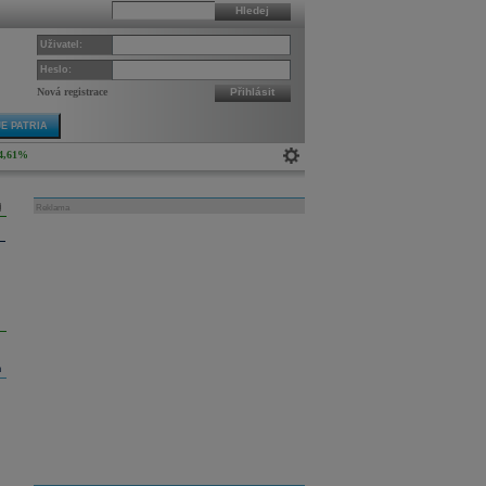
Hledej
Uživatel:
Heslo:
Nová registrace
Přihlásit
E PATRIA
4,61%
Reklama
m