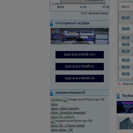
Akce
Další
akciové indexy
Po
O
VÝSLEDKOVÁ SEZÓNA
Po
O
Po
O
Po
O
Po
O
2Q26 KALENDÁŘ USA
Po
O
2Q26 KALENDÁŘ EU
Po
O
Po
O
2Q26 KALENDÁŘ ČR
R
- Real-Tim
SEZNAM PRODUKTŮ
Techn
AD Index
Akcie
Akcie - Denní statistiky
Akcie - Investiční doporučení
Akcie ČR - historie
Akcie ČR - Týdenní přehled
Akcie online - ČR