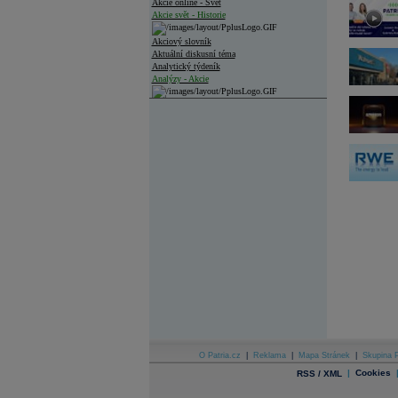
Akcie online - Svět
Akcie svět - Historie
Akciový slovník
Aktuální diskusní téma
Analytický týdeník
Analýzy - Akcie
Analýzy společností - ČR
Analýzy společností - Střední Evropa
Analýzy společností - Svět
Ankety a diskuze
Archiv - Analýzy online
Archiv - Deník událostí
Archiv - Flash analýzy (svět)
Archiv - Globální makroekonomické přehledy
Archiv - Horké Zprávy
Archiv - Kalendář událostí
Archiv - Měnová politika
Archiv - Měsíční makroekonomické přehledy
O Patria.cz
|
Reklama
|
Mapa Stránek
|
Skupina P
Archiv - Souhrnné zprávy o vývoji ČR
|
Cookies
RSS / XML
Archiv - Treasury alerty