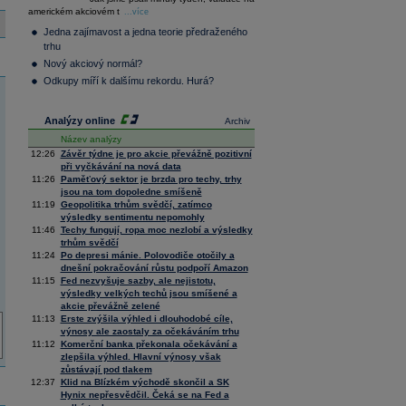
36 376,54
0,66
americkém akciovém t
Composite
...více
Index
Jedna zajímavost a jedna teorie předraženého
XETRA
trhu
Tecdax
4 068,78
1,69
Nový akciový normál?
Performance
index
Odkupy míří k dalšímu rekordu. Hurá?
Analýzy online
Archiv
Název analýzy
12:26
Závěr týdne je pro akcie převážně pozitivní
při vyčkávání na nová data
11:26
Paměťový sektor je brzda pro techy, trhy
jsou na tom dopoledne smíšeně
11:19
Geopolitika trhům svědčí, zatímco
výsledky sentimentu nepomohly
11:46
Techy fungují, ropa moc nezlobí a výsledky
trhům svědčí
11:24
Po depresi mánie. Polovodiče otočily a
dnešní pokračování růstu podpoří Amazon
11:15
Fed nezvyšuje sazby, ale nejistotu,
výsledky velkých techů jsou smíšené a
akcie převážně zelené
11:13
Erste zvýšila výhled i dlouhodobé cíle,
výnosy ale zaostaly za očekáváním trhu
11:12
Komerční banka překonala očekávání a
zlepšila výhled. Hlavní výnosy však
zůstávají pod tlakem
12:37
Klid na Blízkém východě skončil a SK
Hynix nepřesvědčil. Čeká se na Fed a