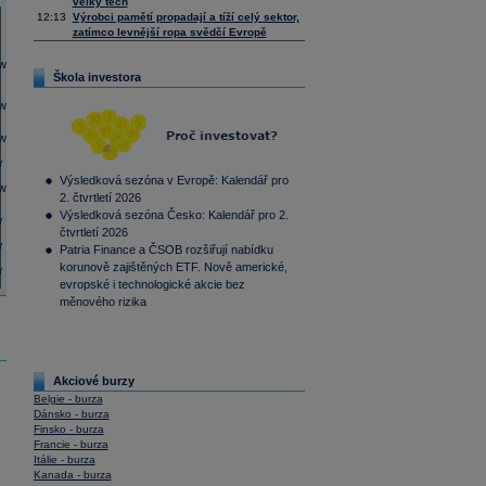
velký tech
12:13
Výrobci pamětí propadají a tíží celý sektor,
zatímco levnější ropa svědčí Evropě
Škola investora
Výsledková sezóna v Evropě: Kalendář pro
2. čtvrtletí 2026
Výsledková sezóna Česko: Kalendář pro 2.
čtvrtletí 2026
Patria Finance a ČSOB rozšiřují nabídku
korunově zajištěných ETF. Nově americké,
evropské i technologické akcie bez
měnového rizika
Akciové burzy
Belgie - burza
Dánsko - burza
Finsko - burza
Francie - burza
Itálie - burza
Kanada - burza