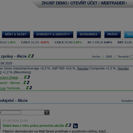
ZKUSIT DEMO
OTEVŘÍT ÚČET
WEBTRADER
|
|
|
MĚNY & SAZBY
KOMODITY & DERIVÁTY
EKONOMIKA
PRÁVO
MOJ
90,62
1,30%
CZK/€
24,232
-0,02%
CZK/$
20,966
0,00%
AU
4 339,26
0,00%
BRT
83,08
 zprávy - Akcie
Archiv
SMS
Terminál
|
|
.08.2026
w Jones Industrial Average +0,3 %, S&P 500 +0,6 %,
Nasdaq
Composite +1,3 %,
Nasdaq
0
+1,2 % (Bloomberg)
stern Digital
......
aceX - Bernst
...
cron
Technolo
......
xon
Mobil - T
......
jem obchodů s akciemi na pražské burze za dnešní den je 0,831 mld. Kč. Průměrný objem
dajství - Akcie
Emaile
chodů za poslední rok je 0,665 mld. Kč.
ýšení výroby balistických střel ATACMS ve spolupráci s americkou firmou
Lockheed Martin
jakou dobu potrvá. Agentuře Reuters to řekl generální ředitel německé zbrojovky
Rheinmetall
select
min Papperger. Společná výroba s Lockheedem v Německu by podle něj mohla pomoci
plnit arzenál Spojeným státům, které mají zvýšenou spotřebu střel kvůli válce s Íránem
07.08.2026 22:05
TK)
Slabá data z trhu práce pomohla akciím
nocophillips
......
Páteční obchodování na Wall Street probíhalo v pozitivním režimu, když...