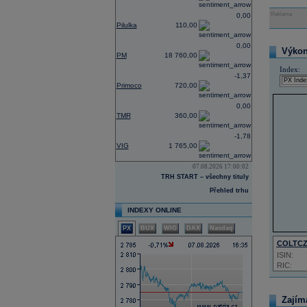
Reklama
0,00
Pilulka
110,00
0,00
Výkon 
PM
18 760,00
Index:
-1,37
Primoco
720,00
0,00
TMR
360,00
-1,78
VIG
1 765,00
07.08.2026 17:00:02
TRH START – všechny tituly
Přehled trhu
INDEXY ONLINE
PX
BUX
WIG
DAX
Nasdaq
COLTC
ISIN:
RIC:
Zajím