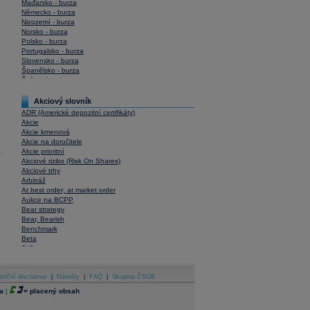
Maďarsko - burza
Německo - burza
Nizozemí - burza
Norsko - burza
Polsko - burza
Portugalsko - burza
Slovensko - burza
Španělsko - burza
Švýcarsko - burza
USA - burza
Akciový slovník
ADR (Americké depozitní certifikáty)
Akcie
Akcie kmenová
Akcie na doručitele
Akcie prioritní
y
Akciové riziko (Risk On Shares)
Akciové trhy
Arbitráž
At best order; at market order
Aukce na BCPP
Bear strategy
Bear, Bearish
Benchmark
Beta
BIC
Blokové obchody
Blue chips
stiční disclaimer
Bonita
|
Náměty
|
FAQ
|
Skupina ČSOB
Book To Bill Ratio
a
|
=
placený obsah
Book Value
Bookbuilding