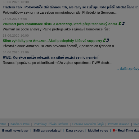
30.06.2026 16:39
Traders Talk: Polovodiče dál táhnou trh, ale rally se zužuje. Kde ještě hledat šanci?
Polovodičový sektor má za sebou mimořádnou rally. Philadelphia Semicon...
26.06.2026 6:06
Walmart jako kombinace růstu a defenzivy, které přeje technický obraz
Walmart se podle analýzy Patrie profiluje jako zajímavá kombinace růst...
18.06.2026 10:00
Silné vyhlídky pro Amazon. Akcii podepřely klíčové supporty
Přestože akcie Amazonu si letos nevedou špatně, v posledních týdnech d...
04.06.2026 13:06
RWE: Korekce může odeznít, na silné pozici se nic nemění
Rostoucí poptávka po elektrifikaci může zajistit společnosti RWE dlouh...
… další zpráv
atria
|
Kariéra v Patrii
|
Podmínky užívání stránek
|
Ochrana osobních údajů
|
Pravidla diskuse
|
Inve
|
|
|
|
|
E-mail newsletter
SMS zpravodajství
Data export
Mobilní verze
R
=
Real-Time dat