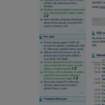
Nynější 
výhled. Lilly překonává Novo
Nordisk
lehká
rop
Booking ukázal odolnost cestovního
trhu. Investoři přešli i slabší výhled
Novo Nordisk překonal očekávání,
Reklama
akcie přesto klesají. Investoři řeší
marže a budoucí růst
více...
Váš n
IPO, M&A
Na tomto m
pouze přihl
Čínský čipový gigant CXMT při
zde
.
burzovním debutu vystřelil přes 500
%. Překonal i největší banku země
Stát by mohl dát na burzu až 40
Aktuá
procent akcií pražského letiště v
roce 2028, řekl Babiš
07
Čínský Moonshot AI míří na burzu.
22:05
Sl
Jeho model Kimi K3 znovu rozvířil
17:51
Ak
debatu o budoucnosti AI
SK Hynix míří na Nasdaq. O jeden z
16:20
UE
největších burzovních debutů v
pr
historii je obrovský zájem
15:35
Ak
Nová vlna mega IPO hýbe trhy.
14:46
Vy
Rychlé zařazování do indexů
fi
přináší šance i rizika
12:55
Co
více...
12:35
Po
12:26
Zá
TÝDENNÍ PŘEHLEDY
11:52
ČE
11:00
Pe