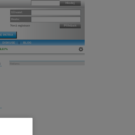
Hledej
Uživatel:
Heslo:
Nová registrace
Přihlásit
E PATRIA
DISKUSE
|
BLOG
4,61%
j
Reklama
ud
t