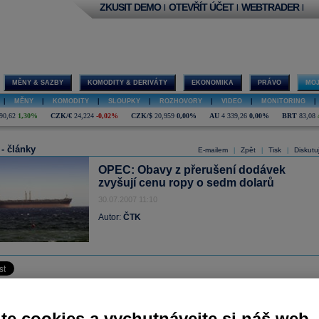
ZKUSIT DEMO
OTEVŘÍT ÚČET
WEBTRADER
|
|
|
MĚNY & SAZBY
KOMODITY & DERIVÁTY
EKONOMIKA
PRÁVO
MOJ
|
MĚNY
|
KOMODITY
|
SLOUPKY
|
ROZHOVORY
|
VIDEO
|
MONITORING
|
90,62
1,30%
CZK/€
24,224
-0,02%
CZK/$
20,959
0,00%
AU
4 339,26
0,00%
BRT
83,08
 - články
E-mailem
Zpět
Tisk
Diskutu
|
|
|
OPEC: Obavy z přerušení dodávek
zvyšují cenu ropy o sedm dolarů
30.07.2007 11:10
Autor:
ČTK
 července (ČTK) - Cena
ropy
by mohla být asi o sedm
dolarů
nižší, než je teď, pok
měl obavy z přerušení zásobování. V rozhovoru s rakouským listem WirtschaftsBlat
te cookies a vychutnávejte si náš web