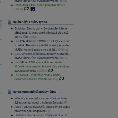
divize táhne růst, výhled potvrzen
(163x)
á
Slabá data z trhu práce pomohla akciím
(139x)
Nejčtenější zprávy týdne
Goldman Sachs vidí v Evropě přehlížené
příležitosti. U dvou akcií očekává více než
100% růst
(8414x)
PODCAST ROZHOVORY: Eli Lilly vs. Novo
Nordisk. Revoluce v léčbě obezity je podle
MUDr. Kunové teprve na začátku
(6764x)
CSG výrazně překonala odhady. Obranná
divize táhne růst, výhled potvrzen
(4837x)
PREVIEW: CSG míří k dalšímu růstu.
Klíčové bude tempo obranné divize a vývoj
zakázkové knihy
(4267x)
PODCAST Týdenní výhled: V centru
pozornosti AMD a Palantir
(4175x)
Nejdiskutovanější zprávy týdne
i
Inflace v eurozóně v červenci vzrostla na
2,9 procenta, uvedl v odhadu Eurostat
(5)
Akce Fedu se odsouvá, americký trh práce
překvapil opět negativně
(1)
Goldman Sachs vidí v Evropě přehlížené