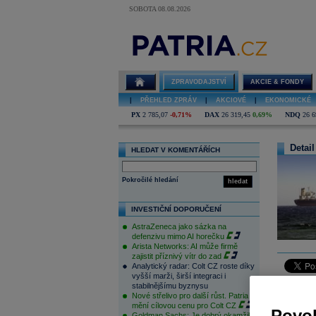
SOBOTA 08.08.2026
ZPRAVODAJSTVÍ
AKCIE & FONDY
|
PŘEHLED ZPRÁV
|
AKCIOVÉ
|
EKONOMICKÉ
PX
2 785,07
-0,71%
DAX
26 319,45
0,69%
NDQ
26 6
Detail
HLEDAT V KOMENTÁŘÍCH
Pokročilé hledání
hledat
INVESTIČNÍ DOPORUČENÍ
AstraZeneca jako sázka na
defenzivu mimo AI horečku
Arista Networks: AI může firmě
zajistit příznivý vítr do zad
Analytický radar: Colt CZ roste díky
vyšší marži, širší integraci i
stabilnějšímu byznysu
Vídeň 30.
Nové střelivo pro další růst. Patria
by trh ne
mění cílovou cenu pro Colt CZ
Povol
Goldman Sachs: Je dobrý okamžik