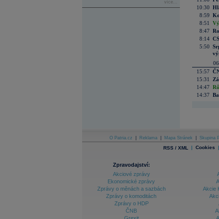
více...
10:30
Hl
8:59
Ko
8:51
Vý
8:47
Ro
8:14
CS
5:50
Sr
vý
06
15:57
ČN
15:31
Zá
14:47
Rů
14:37
Ba
O Patria.cz
|
Reklama
|
Mapa Stránek
|
Skupina P
|
Cookies
RSS / XML
Zpravodajství:
Akciové zprávy
Ekonomické zprávy
A
Zprávy o měnách a sazbách
Akcie 
Zprávy o komoditách
Akc
Zprávy o HDP
ČNB
A
Grexit
A