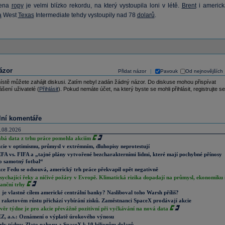
cena
ropy
je velmi blízko rekordu, na který vystoupila loni v létě.
Brent
i americk
a
West
Texas
Intermediate tehdy vystoupily nad 78
dolarů
.
ázor
Přidat názor
Pavouk
Od nejnovějších
|
ístě můžete zahájit diskusi. Zatím nebyl zadán žádný názor. Do diskuse mohou přispívat
ášení uživatelé (
Přihlásit
). Pokud nemáte účet, na který byste se mohli přihlásit, registrujte se
lní komentáře
.08.2026
abá data z trhu práce pomohla akciím
cie v optimismu, průmysl v extrémním, dluhopisy neprotestují
FA vs. FIFA a „tajné plány vytvořené bezcharakterními lidmi, které mají pochybné přínosy
o samotný fotbal“
ce Fedu se odsouvá, americký trh práce překvapil opět negativně
sychající řeky a ničivé požáry v Evropě. Klimatická rizika dopadají na průmysl, ekonomiku 
nanční trhy
 je vlastně cílem americké centrální banky? Nasliboval toho Warsh příliš?
 raketovém růstu přichází vybírání zisků. Zaměstnanci SpaceX prodávají akcie
věr týdne je pro akcie převážně pozitivní při vyčkávání na nová data
Z, a.s.: Oznámení o výplatě úrokového výnosu
rly týdne: Zlato nahoru a SpaceX k 10 bilionům dolarů