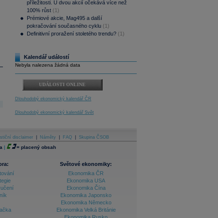
příležitosti. U dvou akcií očekává více než
100% růst
(1)
Prémiové akcie, Mag495 a další
pokračování současného cyklu
(1)
Definitivní proražení stoletého trendu?
(1)
Kalendář událostí
Nebyla nalezena žádná data
UDÁLOSTI ONLINE
Dlouhodobý ekonomický kalendář ČR
Dlouhodobý ekonomický kalendář Svět
stiční disclaimer
|
Náměty
|
FAQ
|
Skupina ČSOB
a
|
=
placený obsah
ora:
Světové ekonomiky:
tování
Ekonomika ČR
tegie
Ekonomika USA
ručení
Ekonomika Čína
ník
Ekonomika Japonsko
Ekonomika Německo
lačka
Ekonomika Velká Británie
Ekonomika Rusko