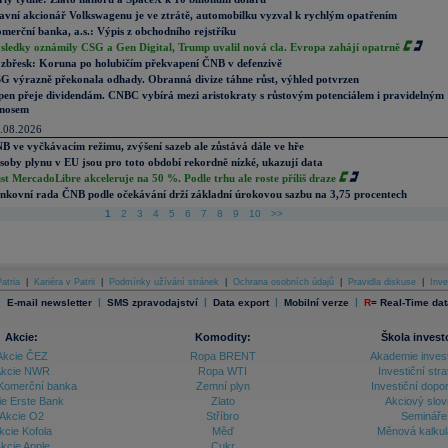
avní akcionář Volkswagenu je ve ztrátě, automobilku vyzval k rychlým opatřením
merční banka, a.s.: Výpis z obchodního rejstříku
sledky oznámily CSG a Gen Digital, Trump uvalil nová cla. Evropa zahájí opatrně
zbřesk: Koruna po holubičím překvapení ČNB v defenzivě
G výrazně překonala odhady. Obranná divize táhne růst, výhled potvrzen
pen přeje dividendám. CNBC vybírá mezi aristokraty s růstovým potenciálem i pravidelným
nosem
.08.2026
B ve vyčkávacím režimu, zvýšení sazeb ale zůstává dále ve hře
soby plynu v EU jsou pro toto období rekordně nízké, ukazují data
st MercadoLibre akceleruje na 50 %. Podle trhu ale roste příliš draze
nkovní rada ČNB podle očekávání drží základní úrokovou sazbu na 3,75 procentech
1
2
3
4
5
6
7
8
9
10
>>
atria
|
Kariéra v Patrii
|
Podmínky užívání stránek
|
Ochrana osobních údajů
|
Pravidla diskuse
|
Inve
|
|
|
|
|
E-mail newsletter
SMS zpravodajství
Data export
Mobilní verze
R
=
Real-Time dat
Akcie:
Komodity:
Škola invest
Akcie ČEZ
Ropa BRENT
Akademie inves
kcie NWR
Ropa WTI
Investiční stra
Komerční banka
Zemní plyn
Investiční dopo
ie Erste Bank
Zlato
Akciový slov
Akcie O2
Stříbro
Semináře
kcie Kofola
Měď
Měnová kalku
kcie Apple
Cukr