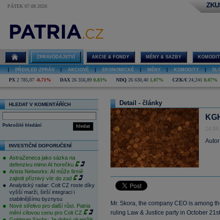
ZKU
PÁTEK 07.08.2026
ZPRAVODAJSTVÍ
AKCIE & FONDY
MĚNY & SAZBY
KOMODIT
|
PŘEHLED ZPRÁV
|
AKCIOVÉ
|
EKONOMICKÉ
|
MĚNY
|
KOMODITY
|
SL
PX
2 785,07
-0,71%
DAX
26 356,89
0,83%
NDQ
26 630,40
1,07%
CZK/€
24,241
0,07%
Detail - články
HLEDAT V KOMENTÁŘÍCH
KGH
Pokročilé hledání
hledat
14.09
Autor
INVESTIČNÍ DOPORUČENÍ
AstraZeneca jako sázka na
defenzivu mimo AI horečku
Arista Networks: AI může firmě
zajistit příznivý vítr do zad
Analytický radar: Colt CZ roste díky
vyšší marži, širší integraci i
stabilnějšímu byznysu
Mr. Skora, the company CEO is among the c
Nové střelivo pro další růst. Patria
ruling Law & Justice party in October 21st
mění cílovou cenu pro Colt CZ
Goldman Sachs: Je dobrý okamžik