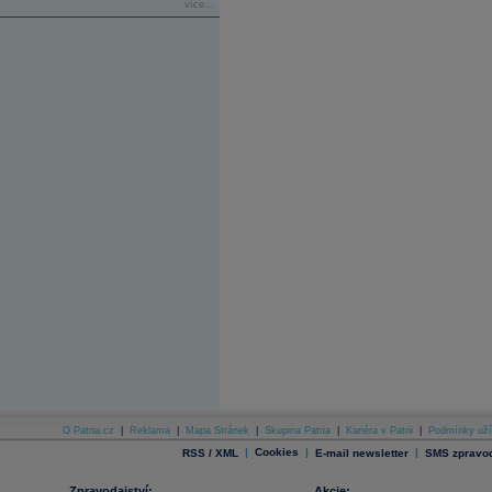
více...
O Patria.cz
|
Reklama
|
Mapa Stránek
|
Skupina Patria
|
Kariéra v Patrii
|
Podmínky uží
|
Cookies
|
|
RSS / XML
E-mail newsletter
SMS zpravod
Zpravodajství:
Akcie: