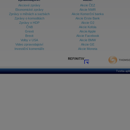
Akciové zprávy
Akcie ČEZ
Ekonomické zprávy
Akcie NWR
Zprávy o měnách a sazbách
Akcie Komerční banka
Zprávy o komoditách
Akcie Erste Bank
Zprávy o HDP
Akcie O2
ČNB
Akcie Kofola
Grexit
Akcie Apple
Brexit
Akcie Facebook
Volby v USA
Akcie BMW
Video zpravodajství
Akcie GE
Investiční komentáře
Akcie Moneta
Tvorba apl