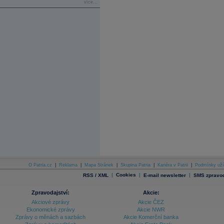
více...
O Patria.cz
|
Reklama
|
Mapa Stránek
|
Skupina Patria
|
Kariéra v Patrii
|
Podmínky uží
|
Cookies
|
|
RSS / XML
E-mail newsletter
SMS zpravod
Zpravodajství:
Akcie:
Akciové zprávy
Akcie ČEZ
Ekonomické zprávy
Akcie NWR
Zprávy o měnách a sazbách
Akcie Komerční banka