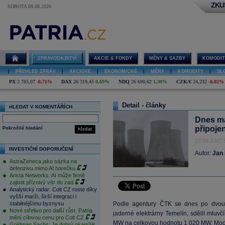
ZKU
SOBOTA 08.08.2026
ZPRAVODAJSTVÍ
AKCIE & FONDY
MĚNY & SAZBY
KOMODIT
|
PŘEHLED ZPRÁV
|
AKCIOVÉ
|
EKONOMICKÉ
|
MĚNY
|
KOMODITY
|
SL
PX
2 785,07
-0,71%
DAX
26 319,45
0,69%
NDQ
26 690,62
1,30%
CZK/€
24,232
-0,02%
Detail - články
HLEDAT V KOMENTÁŘÍCH
Dnes má
připojen
Pokročilé hledání
hledat
27.09.2007 
INVESTIČNÍ DOPORUČENÍ
Autor:
Jan 
AstraZeneca jako sázka na
defenzivu mimo AI horečku
Arista Networks: AI může firmě
zajistit příznivý vítr do zad
Analytický radar: Colt CZ roste díky
vyšší marži, širší integraci i
stabilnějšímu byznysu
Podle agentury ČTK se dnes po dvoum
Nové střelivo pro další růst. Patria
jaderné elektrárny Temelín, sdělil mluvč
mění cílovou cenu pro Colt CZ
MW na celkovou hodnotu 1 020 MW. Moder
Goldman Sachs: Je dobrý okamžik