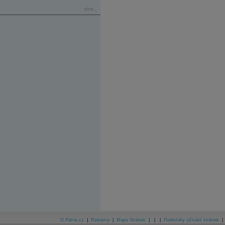
více...
O Patria.cz
|
Reklama
|
Mapa Stránek
|
|
|
Podmínky užívání stránek
|