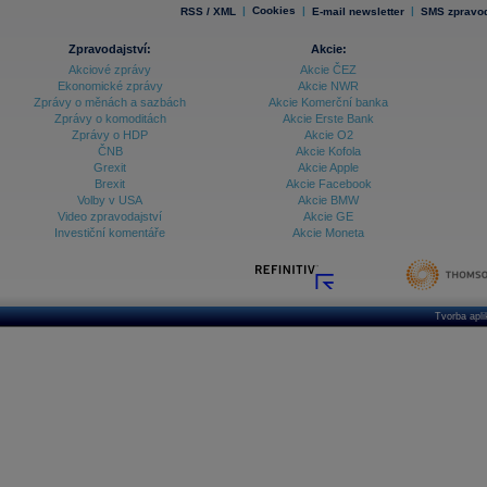
|
Cookies
|
|
RSS / XML
E-mail newsletter
SMS zpravod
Zpravodajství:
Akcie:
Akciové zprávy
Akcie ČEZ
Ekonomické zprávy
Akcie NWR
Zprávy o měnách a sazbách
Akcie Komerční banka
Zprávy o komoditách
Akcie Erste Bank
Zprávy o HDP
Akcie O2
ČNB
Akcie Kofola
Grexit
Akcie Apple
Brexit
Akcie Facebook
Volby v USA
Akcie BMW
Video zpravodajství
Akcie GE
Investiční komentáře
Akcie Moneta
Tvorba apl