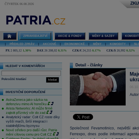
ZKU
ČTVRTEK 06.08.2026
ZPRAVODAJSTVÍ
AKCIE & FONDY
MĚNY & SAZBY
KOMODIT
|
PŘEHLED ZPRÁV
|
AKCIOVÉ
|
EKONOMICKÉ
|
MĚNY
|
KOMODITY
|
SL
PX
2 805,12
1,30%
DAX
26 208,02
0,31%
CZK/€
24,215
0,17%
CZK/$
20,992
0,32%
Detail - články
HLEDAT V KOMENTÁŘÍCH
Maj
ukr
Pokročilé hledání
hledat
06.10
INVESTIČNÍ DOPORUČENÍ
Autor
AstraZeneca jako sázka na
defenzivu mimo AI horečku
Arista Networks: AI může firmě
zajistit příznivý vítr do zad
Analytický radar: Colt CZ roste díky
vyšší marži, širší integraci i
stabilnějšímu byznysu
Společnost Fevamotinico, největší akc
Nové střelivo pro další růst. Patria
Ferrexpo, dnes podle informací agentu
mění cílovou cenu pro Colt CZ
Goldman Sachs: Je dobrý okamžik