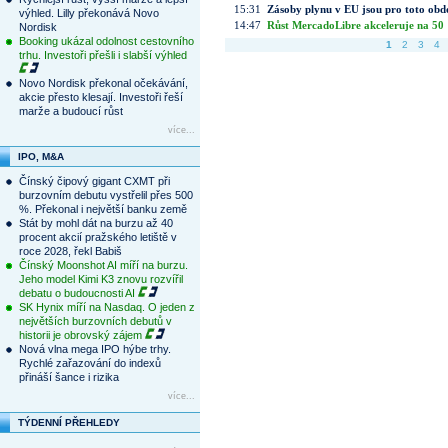
15:31
Zásoby plynu v EU jsou pro toto obdo
výhled. Lilly překonává Novo
14:47
Růst MercadoLibre akceleruje na 50 %
Nordisk
Booking ukázal odolnost cestovního
1
2
3
4
trhu. Investoři přešli i slabší výhled
Novo Nordisk překonal očekávání,
akcie přesto klesají. Investoři řeší
marže a budoucí růst
více...
IPO, M&A
Čínský čipový gigant CXMT při
burzovním debutu vystřelil přes 500
%. Překonal i největší banku země
Stát by mohl dát na burzu až 40
procent akcií pražského letiště v
roce 2028, řekl Babiš
Čínský Moonshot AI míří na burzu.
Jeho model Kimi K3 znovu rozvířil
debatu o budoucnosti AI
SK Hynix míří na Nasdaq. O jeden z
největších burzovních debutů v
historii je obrovský zájem
Nová vlna mega IPO hýbe trhy.
Rychlé zařazování do indexů
přináší šance i rizika
více...
TÝDENNÍ PŘEHLEDY