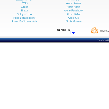
ČNB
Akcie Kofola
Grexit
Akcie Apple
Brexit
Akcie Facebook
Volby v USA
Akcie BMW
Video zpravodajství
Akcie GE
Investiční komentáře
Akcie Moneta
Tvorba apl