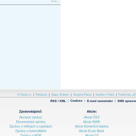
více...
O Patria.cz
|
Reklama
|
Mapa Stránek
|
Skupina Patria
|
Kariéra v Patrii
|
Podmínky uží
|
Cookies
|
|
RSS / XML
E-mail newsletter
SMS zpravod
Zpravodajství:
Akcie:
Akciové zprávy
Akcie ČEZ
Ekonomické zprávy
Akcie NWR
Zprávy o měnách a sazbách
Akcie Komerční banka
Zprávy o komoditách
Akcie Erste Bank
Zprávy o HDP
Akcie O2