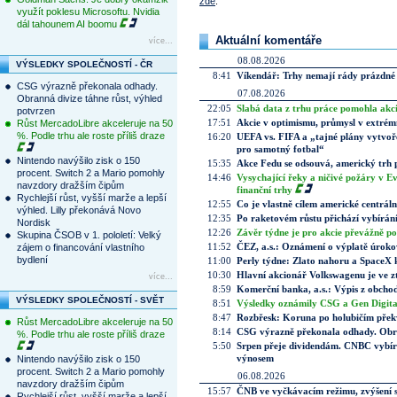
zde
.
využít poklesu Microsoftu. Nvidia
dál tahounem AI boomu
Aktuální komentáře
více...
08.08.2026
VÝSLEDKY SPOLEČNOSTÍ - ČR
8:41
Víkendář: Trhy nemají rády prázdné 
CSG výrazně překonala odhady.
07.08.2026
Obranná divize táhne růst, výhled
22:05
Slabá data z trhu práce pomohla akc
potvrzen
17:51
Akcie v optimismu, průmysl v extrémn
Růst MercadoLibre akceleruje na 50
%. Podle trhu ale roste příliš draze
16:20
UEFA vs. FIFA a „tajné plány vytvoř
pro samotný fotbal“
Nintendo navýšilo zisk o 150
15:35
Akce Fedu se odsouvá, americký trh 
procent. Switch 2 a Mario pomohly
14:46
Vysychající řeky a ničivé požáry v E
navzdory dražším čipům
finanční trhy
Rychlejší růst, vyšší marže a lepší
12:55
Co je vlastně cílem americké centrál
výhled. Lilly překonává Novo
12:35
Po raketovém růstu přichází vybírán
Nordisk
12:26
Závěr týdne je pro akcie převážně po
Skupina ČSOB v 1. pololetí: Velký
11:52
ČEZ, a.s.: Oznámení o výplatě úrok
zájem o financování vlastního
bydlení
11:00
Perly týdne: Zlato nahoru a SpaceX 
10:30
Hlavní akcionář Volkswagenu je ve z
více...
8:59
Komerční banka, a.s.: Výpis z obchod
VÝSLEDKY SPOLEČNOSTÍ - SVĚT
8:51
Výsledky oznámily CSG a Gen Digital
8:47
Rozbřesk: Koruna po holubičím přek
Růst MercadoLibre akceleruje na 50
8:14
CSG výrazně překonala odhady. Obran
%. Podle trhu ale roste příliš draze
5:50
Srpen přeje dividendám. CNBC vybírá
výnosem
Nintendo navýšilo zisk o 150
procent. Switch 2 a Mario pomohly
06.08.2026
navzdory dražším čipům
15:57
ČNB ve vyčkávacím režimu, zvýšení s
Rychlejší růst, vyšší marže a lepší