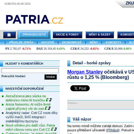
ZKU
SOBOTA 08.08.2026
ZPRAVODAJSTVÍ
AKCIE & FONDY
MĚNY & SAZBY
KOMODIT
|
PŘEHLED ZPRÁV
|
AKCIOVÉ
|
EKONOMICKÉ
|
MĚNY
|
KOMODITY
|
SL
PX
2 785,07
-0,71%
DAX
26 319,45
0,69%
CZK/€
24,232
-0,02%
CZK/$
20,966
0,00%
Detail - horké zprávy
HLEDAT V KOMENTÁŘÍCH
Morgan Stanley
očekává v US
Pokročilé hledání
růstu o 1,25 % (Bloomberg)
hledat
INVESTIČNÍ DOPORUČENÍ
AstraZeneca jako sázka na
defenzivu mimo AI horečku
Reklama
Arista Networks: AI může firmě
zajistit příznivý vítr do zad
Analytický radar: Colt CZ roste díky
vyšší marži, širší integraci i
Váš názor
stabilnějšímu byznysu
Nové střelivo pro další růst. Patria
Na tomto místě můžete zahájit diskusi. Zatím
mění cílovou cenu pro Colt CZ
pouze přihlášení uživatelé (
Přihlásit
). Pokud ne
Goldman Sachs: Je dobrý okamžik